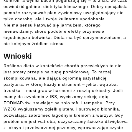
kontroli, a wyniki badań pogarszają się – to znak, że czas
odwiedzić gabinet dietetyka klinicznego. Dobry specjalista
pomoże rozrysować plan żywieniowy uwzględniający nie
tylko chorobę, ale i twoje kulinarne upodobania.
Nie ma sensu katować się jarmużem, którego
nienawidzimy, skoro podobne efekty przyniesie
łagodniejsza botwinka. Dieta ma być sprzymierzeńcem, a
nie kolejnym źródłem stresu.
Wnioski
Roślinna dieta w kontekście chorób przewlekłych to nie
jest prosty przepis na zupę pomidorową. To raczej
skomplikowana, ale dająca ogromną satysfakcję
partytura, w której każdy instrument – jelita, wątroba,
trzustka – musi grać w harmonii z resztą orkiestry. Jeśli
mamy do czynienia z IBS, wyciszamy sekcję dętą
FODMAP-ów, stawiając na solo tofu i tempehu. Przy
WZJG wygłuszamy zgiełk glutenu i surowego błonnika,
pozwalając zabrzmieć łagodnym kremom z warzyw. Gdy
problemem jest wątroba, oczyszczamy ścieżkę dźwiękową
z toksyn i przetworzonej pszenicy, wprowadzając czyste