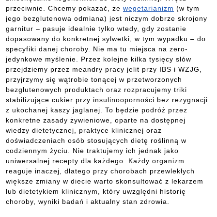
przeciwnie. Chcemy pokazać, że
wegetarianizm
(w tym
jego bezglutenowa odmiana) jest niczym dobrze skrojony
garnitur – pasuje idealnie tylko wtedy, gdy zostanie
dopasowany do konkretnej sylwetki, w tym wypadku – do
specyfiki danej choroby. Nie ma tu miejsca na zero-
jedynkowe myślenie. Przez kolejne kilka tysięcy słów
przejdziemy przez meandry pracy jelit przy IBS i WZJG,
przyjrzymy się wątrobie tonącej w przetworzonych
bezglutenowych produktach oraz rozpracujemy triki
stabilizujące cukier przy insulinooporności bez rezygnacji
z ukochanej kaszy jaglanej. To będzie podróż przez
konkretne zasady żywieniowe, oparte na dostępnej
wiedzy dietetycznej, praktyce klinicznej oraz
doświadczeniach osób stosujących dietę roślinną w
codziennym życiu. Nie traktujemy ich jednak jako
uniwersalnej recepty dla każdego. Każdy organizm
reaguje inaczej, dlatego przy chorobach przewlekłych
większe zmiany w diecie warto skonsultować z lekarzem
lub dietetykiem klinicznym, który uwzględni historię
choroby, wyniki badań i aktualny stan zdrowia.