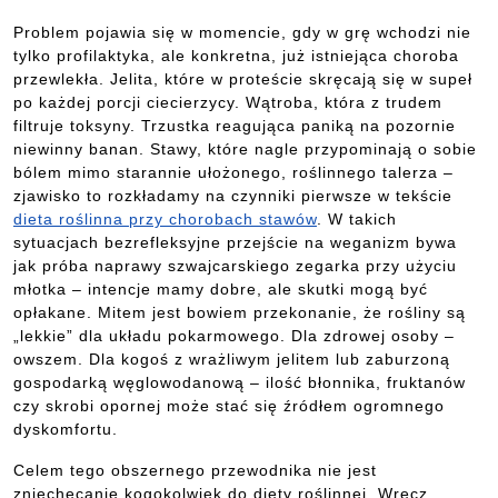
Problem pojawia się w momencie, gdy w grę wchodzi nie
tylko profilaktyka, ale konkretna, już istniejąca choroba
przewlekła. Jelita, które w proteście skręcają się w supeł
po każdej porcji ciecierzycy. Wątroba, która z trudem
filtruje toksyny. Trzustka reagująca paniką na pozornie
niewinny banan. Stawy, które nagle przypominają o sobie
bólem mimo starannie ułożonego, roślinnego talerza –
zjawisko to rozkładamy na czynniki pierwsze w tekście
dieta roślinna przy chorobach stawów
. W takich
sytuacjach bezrefleksyjne przejście na weganizm bywa
jak próba naprawy szwajcarskiego zegarka przy użyciu
młotka – intencje mamy dobre, ale skutki mogą być
opłakane. Mitem jest bowiem przekonanie, że rośliny są
„lekkie” dla układu pokarmowego. Dla zdrowej osoby –
owszem. Dla kogoś z wrażliwym jelitem lub zaburzoną
gospodarką węglowodanową – ilość błonnika, fruktanów
czy skrobi opornej może stać się źródłem ogromnego
dyskomfortu.
Celem tego obszernego przewodnika nie jest
zniechęcanie kogokolwiek do diety roślinnej. Wręcz