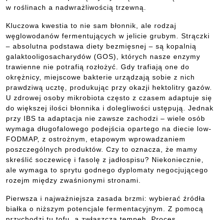
w roślinach a nadwrażliwością trzewną.
Kluczowa kwestia to nie sam błonnik, ale rodzaj
węglowodanów fermentujących w jelicie grubym. Strączki
– absolutna podstawa diety bezmięsnej – są kopalnią
galaktooligosacharydów (GOS), których nasze enzymy
trawienne nie potrafią rozłożyć. Gdy trafiają one do
okrężnicy, miejscowe bakterie urządzają sobie z nich
prawdziwą ucztę, produkując przy okazji hektolitry gazów.
U zdrowej osoby mikrobiota często z czasem adaptuje się
do większej ilości błonnika i dolegliwości ustępują. Jednak
przy IBS ta adaptacja nie zawsze zachodzi – wiele osób
wymaga długofalowego podejścia opartego na diecie low-
FODMAP, z ostrożnym, etapowym wprowadzaniem
poszczególnych produktów. Czy to oznacza, że mamy
skreślić soczewicę i fasolę z jadłospisu? Niekoniecznie,
ale wymaga to sprytu godnego dyplomaty negocjującego
rozejm między zwaśnionymi stronami.
Pierwsza i najważniejsza zasada brzmi: wybierać źródła
białka o niższym potencjale fermentacyjnym. Z pomocą
przychodzi tu tofu, a zwłaszcza tempeh. Proces