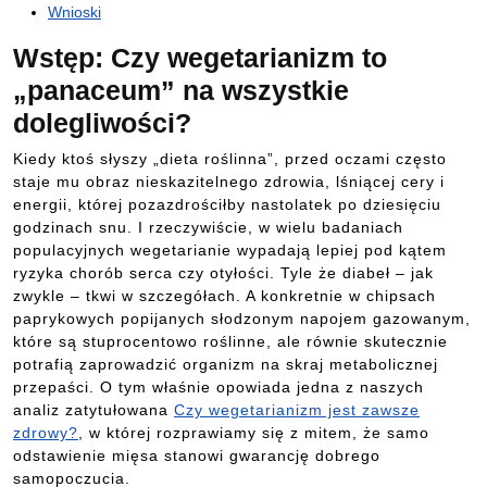
Wnioski
Wstęp: Czy wegetarianizm to
„panaceum” na wszystkie
dolegliwości?
Kiedy ktoś słyszy „dieta roślinna”, przed oczami często
staje mu obraz nieskazitelnego zdrowia, lśniącej cery i
energii, której pozazdrościłby nastolatek po dziesięciu
godzinach snu. I rzeczywiście, w wielu badaniach
populacyjnych wegetarianie wypadają lepiej pod kątem
ryzyka chorób serca czy otyłości. Tyle że diabeł – jak
zwykle – tkwi w szczegółach. A konkretnie w chipsach
paprykowych popijanych słodzonym napojem gazowanym,
które są stuprocentowo roślinne, ale równie skutecznie
potrafią zaprowadzić organizm na skraj metabolicznej
przepaści. O tym właśnie opowiada jedna z naszych
analiz zatytułowana
Czy wegetarianizm jest zawsze
zdrowy?
, w której rozprawiamy się z mitem, że samo
odstawienie mięsa stanowi gwarancję dobrego
samopoczucia.