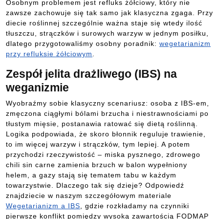
Osobnym problemem jest refluks żółciowy, który nie
zawsze zachowuje się tak samo jak klasyczna zgaga. Przy
diecie roślinnej szczególnie ważna staje się wtedy ilość
tłuszczu, strączków i surowych warzyw w jednym posiłku,
dlatego przygotowaliśmy osobny poradnik:
wegetarianizm
przy refluksie żółciowym
.
Zespół jelita drażliwego (IBS) na
weganizmie
Wyobraźmy sobie klasyczny scenariusz: osoba z IBS-em,
zmęczona ciągłymi bólami brzucha i niestrawnościami po
tłustym mięsie, postanawia ratować się dietą roślinną.
Logika podpowiada, że skoro błonnik reguluje trawienie,
to im więcej warzyw i strączków, tym lepiej. A potem
przychodzi rzeczywistość – miska pysznego, zdrowego
chili sin carne zamienia brzuch w balon wypełniony
helem, a gazy stają się tematem tabu w każdym
towarzystwie. Dlaczego tak się dzieje? Odpowiedź
znajdziecie w naszym szczegółowym materiale
Wegetarianizm a IBS
, gdzie rozkładamy na czynniki
pierwsze konflikt pomiędzy wysoką zawartością FODMAP