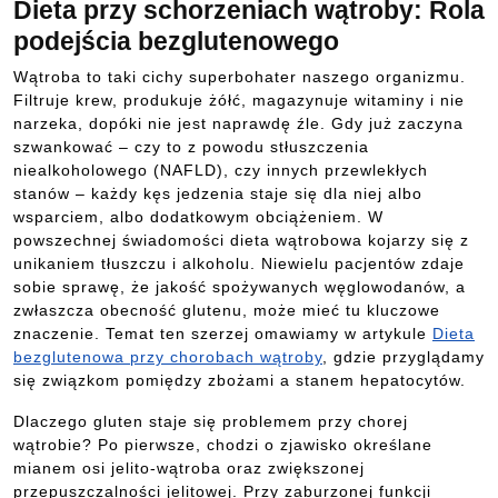
Dieta przy schorzeniach wątroby: Rola
podejścia bezglutenowego
Wątroba to taki cichy superbohater naszego organizmu.
Filtruje krew, produkuje żółć, magazynuje witaminy i nie
narzeka, dopóki nie jest naprawdę źle. Gdy już zaczyna
szwankować – czy to z powodu stłuszczenia
niealkoholowego (NAFLD), czy innych przewlekłych
stanów – każdy kęs jedzenia staje się dla niej albo
wsparciem, albo dodatkowym obciążeniem. W
powszechnej świadomości dieta wątrobowa kojarzy się z
unikaniem tłuszczu i alkoholu. Niewielu pacjentów zdaje
sobie sprawę, że jakość spożywanych węglowodanów, a
zwłaszcza obecność glutenu, może mieć tu kluczowe
znaczenie. Temat ten szerzej omawiamy w artykule
Dieta
bezglutenowa przy chorobach wątroby
, gdzie przyglądamy
się związkom pomiędzy zbożami a stanem hepatocytów.
Dlaczego gluten staje się problemem przy chorej
wątrobie? Po pierwsze, chodzi o zjawisko określane
mianem osi jelito-wątroba oraz zwiększonej
przepuszczalności jelitowej. Przy zaburzonej funkcji