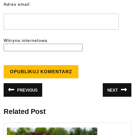
Adres email
Witryna internetowa
Nawigacja
PREVIOUS
NEXT
Poprzedni
Następny
wpisu
wpis:
wpis:
Related Post