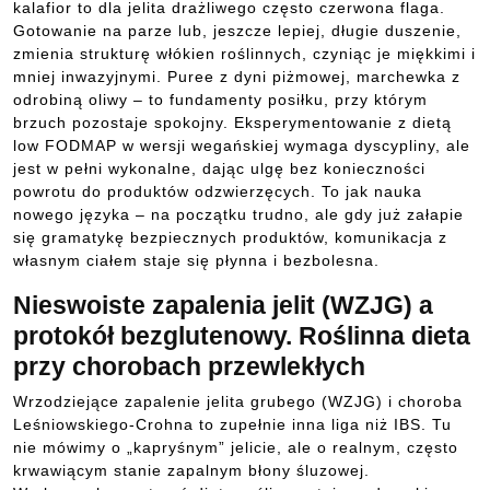
kalafior to dla jelita drażliwego często czerwona flaga.
Gotowanie na parze lub, jeszcze lepiej, długie duszenie,
zmienia strukturę włókien roślinnych, czyniąc je miękkimi i
mniej inwazyjnymi. Puree z dyni piżmowej, marchewka z
odrobiną oliwy – to fundamenty posiłku, przy którym
brzuch pozostaje spokojny. Eksperymentowanie z dietą
low FODMAP w wersji wegańskiej wymaga dyscypliny, ale
jest w pełni wykonalne, dając ulgę bez konieczności
powrotu do produktów odzwierzęcych. To jak nauka
nowego języka – na początku trudno, ale gdy już załapie
się gramatykę bezpiecznych produktów, komunikacja z
własnym ciałem staje się płynna i bezbolesna.
Nieswoiste zapalenia jelit (WZJG) a
protokół bezglutenowy. Roślinna dieta
przy chorobach przewlekłych
Wrzodziejące zapalenie jelita grubego (WZJG) i choroba
Leśniowskiego-Crohna to zupełnie inna liga niż IBS. Tu
nie mówimy o „kapryśnym” jelicie, ale o realnym, często
krwawiącym stanie zapalnym błony śluzowej.