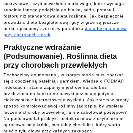
cukrzycowej, czyli powikłania nerkowego, które wymaga
zupełnie innego podejścia do białka, sodu, potasu i
fosforu niż standardowa dieta roślinna. Jak bezpiecznie
prowadzić dietę bezglutenową, gdy w grze są jeszcze
nerki, opisujemy szerzej w poradniku
dieta bezglutenowa
przy chorobach nerek
.
Praktyczne wdrażanie
(Podsumowanie). Roślinna dieta
przy chorobach przewlekłych
Dochodzimy do momentu, w którym teoria musi spotkać
się z codzienną patelnią i garnkiem. Wiedza o FODMAP,
indeksach i stanie zapalnym jest cenna, ale bez
przełożenia na konkretne nawyki pozostaje jedynie
ciekawostką z internetowego wykładu. Jak zatem w prosty
sposób kontrolować swój roślinny jadłospis, by wspierał
leczenie choroby przewlekłej, a nie sabotował postępów?
Na podstawie lat praktyki i setek rozmów z czytelnikami
opracowaliśmy krótki, mentalny check-list, który warto
mieć z tyłu głowy przy każdych zakupach.