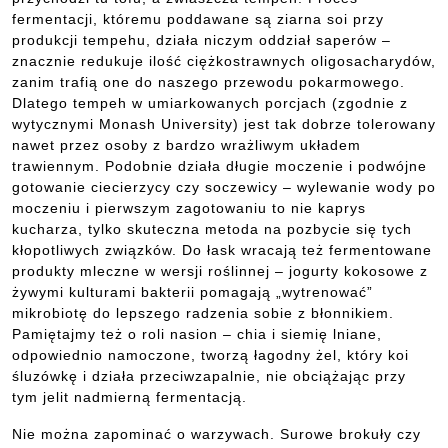
fermentacji, któremu poddawane są ziarna soi przy
produkcji tempehu, działa niczym oddział saperów –
znacznie redukuje ilość ciężkostrawnych oligosacharydów,
zanim trafią one do naszego przewodu pokarmowego.
Dlatego tempeh w umiarkowanych porcjach (zgodnie z
wytycznymi Monash University) jest tak dobrze tolerowany
nawet przez osoby z bardzo wrażliwym układem
trawiennym. Podobnie działa długie moczenie i podwójne
gotowanie ciecierzycy czy soczewicy – wylewanie wody po
moczeniu i pierwszym zagotowaniu to nie kaprys
kucharza, tylko skuteczna metoda na pozbycie się tych
kłopotliwych związków. Do łask wracają też fermentowane
produkty mleczne w wersji roślinnej – jogurty kokosowe z
żywymi kulturami bakterii pomagają „wytrenować”
mikrobiotę do lepszego radzenia sobie z błonnikiem.
Pamiętajmy też o roli nasion – chia i siemię lniane,
odpowiednio namoczone, tworzą łagodny żel, który koi
śluzówkę i działa przeciwzapalnie, nie obciążając przy
tym jelit nadmierną fermentacją.
Nie można zapominać o warzywach. Surowe brokuły czy