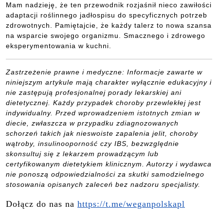
Mam nadzieję, że ten przewodnik rozjaśnił nieco zawiłości
adaptacji roślinnego jadłospisu do specyficznych potrzeb
zdrowotnych. Pamiętajcie, że każdy talerz to nowa szansa
na wsparcie swojego organizmu. Smacznego i zdrowego
eksperymentowania w kuchni.
Zastrzeżenie prawne i medyczne: Informacje zawarte w
niniejszym artykule mają charakter wyłącznie edukacyjny i
nie zastępują profesjonalnej porady lekarskiej ani
dietetycznej. Każdy przypadek choroby przewlekłej jest
indywidualny. Przed wprowadzeniem istotnych zmian w
diecie, zwłaszcza w przypadku zdiagnozowanych
schorzeń takich jak nieswoiste zapalenia jelit, choroby
wątroby, insulinooporność czy IBS, bezwzględnie
skonsultuj się z lekarzem prowadzącym lub
certyfikowanym dietetykiem klinicznym. Autorzy i wydawca
nie ponoszą odpowiedzialności za skutki samodzielnego
stosowania opisanych zaleceń bez nadzoru specjalisty.
Dołącz do nas na
https://t.me/weganpolskapl