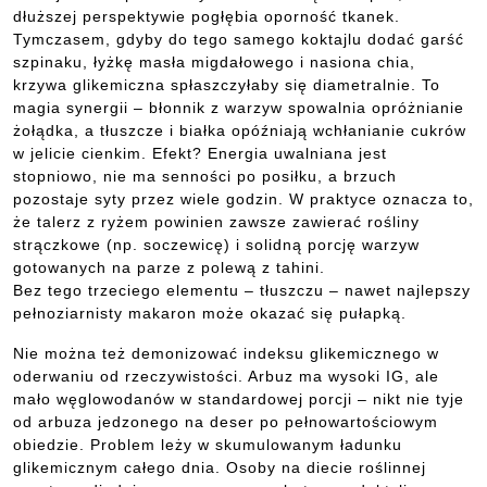
dłuższej perspektywie pogłębia oporność tkanek.
Tymczasem, gdyby do tego samego koktajlu dodać garść
szpinaku, łyżkę masła migdałowego i nasiona chia,
krzywa glikemiczna spłaszczyłaby się diametralnie. To
magia synergii – błonnik z warzyw spowalnia opróżnianie
żołądka, a tłuszcze i białka opóźniają wchłanianie cukrów
w jelicie cienkim. Efekt? Energia uwalniana jest
stopniowo, nie ma senności po posiłku, a brzuch
pozostaje syty przez wiele godzin. W praktyce oznacza to,
że talerz z ryżem powinien zawsze zawierać rośliny
strączkowe (np. soczewicę) i solidną porcję warzyw
gotowanych na parze z polewą z tahini.
Bez tego trzeciego elementu – tłuszczu – nawet najlepszy
pełnoziarnisty makaron może okazać się pułapką.
Nie można też demonizować indeksu glikemicznego w
oderwaniu od rzeczywistości. Arbuz ma wysoki IG, ale
mało węglowodanów w standardowej porcji – nikt nie tyje
od arbuza jedzonego na deser po pełnowartościowym
obiedzie. Problem leży w skumulowanym ładunku
glikemicznym całego dnia. Osoby na diecie roślinnej