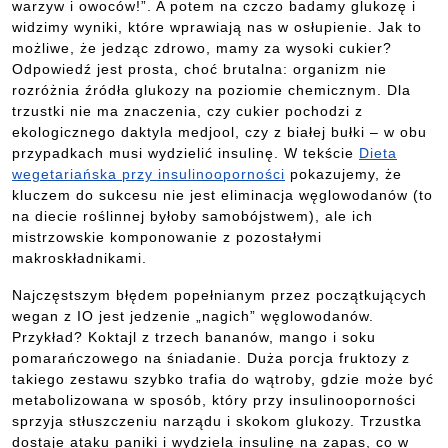
warzyw i owoców!”. A potem na czczo badamy glukozę i
widzimy wyniki, które wprawiają nas w osłupienie. Jak to
możliwe, że jedząc zdrowo, mamy za wysoki cukier?
Odpowiedź jest prosta, choć brutalna: organizm nie
rozróżnia źródła glukozy na poziomie chemicznym. Dla
trzustki nie ma znaczenia, czy cukier pochodzi z
ekologicznego daktyla medjool, czy z białej bułki – w obu
przypadkach musi wydzielić insulinę. W tekście
Dieta
wegetariańska przy insulinooporności
pokazujemy, że
kluczem do sukcesu nie jest eliminacja węglowodanów (to
na diecie roślinnej byłoby samobójstwem), ale ich
mistrzowskie komponowanie z pozostałymi
makroskładnikami.
Najczęstszym błędem popełnianym przez początkujących
wegan z IO jest jedzenie „nagich” węglowodanów.
Przykład? Koktajl z trzech bananów, mango i soku
pomarańczowego na śniadanie. Duża porcja fruktozy z
takiego zestawu szybko trafia do wątroby, gdzie może być
metabolizowana w sposób, który przy insulinooporności
sprzyja stłuszczeniu narządu i skokom glukozy. Trzustka
dostaje ataku paniki i wydziela insulinę na zapas, co w