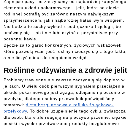
Zapnijcie pasy, bo zaczynamy od najbardziej kapryśnego
elementu układu pokarmowego – jelit, które na diecie
roślinnej potrafią być zarówno naszym największym
sprzymierzeńcem, jak i najbardziej hałaśliwym wrogiem.
Nie będzie to suchy wykład z podręcznika fizjologii, bo
umówmy się – nikt nie lubi czytać o perystaltyce przy
porannej kawie.
Będzie za to garść konkretnych, życiowych wskazówek,
które pozwolą wam jeść rośliny i cieszyć się z tego faktu,
a nie liczyć minut do ustąpienia wzdęć.
Roślinne odżywianie a zdrowie jelit
Problemy trawienne nie zawsze zaczynają się dopiero w
jelitach. U wielu osób pierwszym sygnałem przeciążenia
układu pokarmowego jest zgaga, odbijanie i pieczenie w
przełyku, dlatego osobny przewodnik poświęciliśmy
tematowi:
dieta bezglutenowa a refluks żołądkowo-
przełykowy
. To dobre uzupełnienie tego cyklu, zwłaszcza
dla osób, które źle reagują na pieczywo pszenne, ciężkie
posiłki i wysoko przetworzone produkty bezglutenowe.