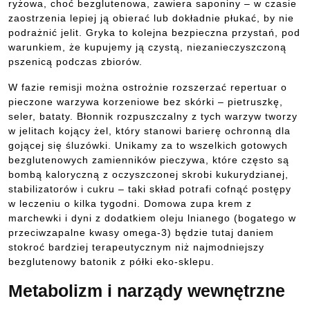
ryżowa, choć bezglutenowa, zawiera saponiny – w czasie
zaostrzenia lepiej ją obierać lub dokładnie płukać, by nie
podrażnić jelit. Gryka to kolejna bezpieczna przystań, pod
warunkiem, że kupujemy ją czystą, niezanieczyszczoną
pszenicą podczas zbiorów.
W fazie remisji można ostrożnie rozszerzać repertuar o
pieczone warzywa korzeniowe bez skórki – pietruszkę,
seler, bataty. Błonnik rozpuszczalny z tych warzyw tworzy
w jelitach kojący żel, który stanowi barierę ochronną dla
gojącej się śluzówki. Unikamy za to wszelkich gotowych
bezglutenowych zamienników pieczywa, które często są
bombą kaloryczną z oczyszczonej skrobi kukurydzianej,
stabilizatorów i cukru – taki skład potrafi cofnąć postępy
w leczeniu o kilka tygodni. Domowa zupa krem z
marchewki i dyni z dodatkiem oleju lnianego (bogatego w
przeciwzapalne kwasy omega-3) będzie tutaj daniem
stokroć bardziej terapeutycznym niż najmodniejszy
bezglutenowy batonik z półki eko-sklepu.
Metabolizm i narządy wewnętrzne