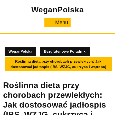
Skip
WeganPolska
to
content
Menu
Menu
WeganPolska
Bezglutenowe Poradniki
Roślinna dieta przy chorobach przewlekłych: Jak
dostosować jadłospis (IBS, WZJG, cukrzyca i wątroba)
Roślinna dieta przy
chorobach przewlekłych:
Jak dostosować jadłospis
(IBS, WZJG, cukrzyca i