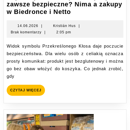
zawsze bezpieczne? Nima a zakupy
Czy
w Biedronce i Netto
certyfikowane
produkty
14.06.2026
Kristián
14.06.2026
|
Kristián Hus
|
Hus
Brak komentarzy
|
2:05 pm
są
zawsze
Widok symbolu Przekreślonego Kłosa daje poczucie
bezpieczne?
bezpieczeństwa. Dla wielu osób z celiakią oznacza
Nima
prosty komunikat: produkt jest bezglutenowy i można
a
go bez obaw włożyć do koszyka. Co jednak zrobić,
zakupy
gdy
w
Biedronce
CZYTAJ
CZYTAJ WIĘCEJ
i
WIĘCEJ
Netto