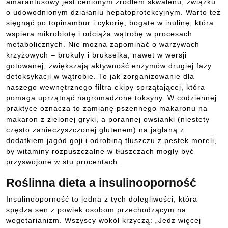
amarantusowy jest cenionym źródłem skwalenu, związku
o udowodnionym działaniu hepatoprotekcyjnym. Warto też
sięgnąć po topinambur i cykorię, bogate w inulinę, która
wspiera mikrobiotę i odciąża wątrobę w procesach
metabolicznych. Nie można zapominać o warzywach
krzyżowych – brokuły i brukselka, nawet w wersji
gotowanej, zwiększają aktywność enzymów drugiej fazy
detoksykacji w wątrobie. To jak zorganizowanie dla
naszego wewnętrznego filtra ekipy sprzątającej, która
pomaga uprzątnąć nagromadzone toksyny. W codziennej
praktyce oznacza to zamianę pszennego makaronu na
makaron z zielonej gryki, a porannej owsianki (niestety
często zanieczyszczonej glutenem) na jaglaną z
dodatkiem jagód goji i odrobiną tłuszczu z pestek moreli,
by witaminy rozpuszczalne w tłuszczach mogły być
przyswojone w stu procentach.
Roślinna dieta a insulinooporność
Insulinooporność to jedna z tych dolegliwości, która
spędza sen z powiek osobom przechodzącym na
wegetarianizm. Wszyscy wokół krzyczą: „Jedz więcej