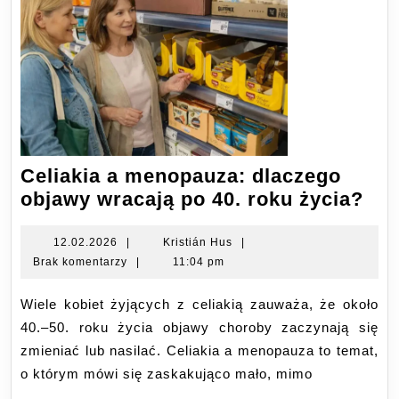
Celiakia a menopauza: dlaczego
Cel
objawy wracają po 40. roku życia?
a
men
12.02.2026
Kristián
12.02.2026
|
Kristián Hus
|
Hus
Brak komentarzy
|
11:04 pm
dla
obj
Wiele kobiet żyjących z celiakią zauważa, że około
wra
40.–50. roku życia objawy choroby zaczynają się
po
zmieniać lub nasilać. Celiakia a menopauza to temat,
40.
o którym mówi się zaskakująco mało, mimo
rok