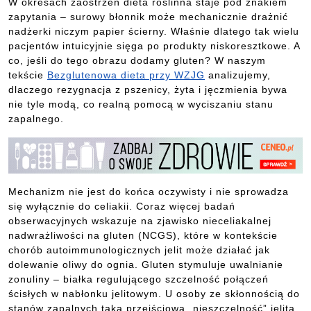
W okresach zaostrzeń dieta roślinna staje pod znakiem
zapytania – surowy błonnik może mechanicznie drażnić
nadżerki niczym papier ścierny. Właśnie dlatego tak wielu
pacjentów intuicyjnie sięga po produkty niskoresztkowe. A
co, jeśli do tego obrazu dodamy gluten? W naszym
tekście
Bezglutenowa dieta przy WZJG
analizujemy,
dlaczego rezygnacja z pszenicy, żyta i jęczmienia bywa
nie tyle modą, co realną pomocą w wyciszaniu stanu
zapalnego.
Mechanizm nie jest do końca oczywisty i nie sprowadza
się wyłącznie do celiakii. Coraz więcej badań
obserwacyjnych wskazuje na zjawisko nieceliakalnej
nadwrażliwości na gluten (NCGS), które w kontekście
chorób autoimmunologicznych jelit może działać jak
dolewanie oliwy do ognia. Gluten stymuluje uwalnianie
zonuliny – białka regulującego szczelność połączeń
ścisłych w nabłonku jelitowym. U osoby ze skłonnością do
stanów zapalnych taka przejściowa „nieszczelność” jelita