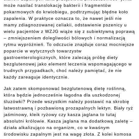
może nasilać translokację bakterii i fragmentów
pokarmowych do krwiobiegu, podtrzymując błędne koło
zapalenia. W praktyce oznacza to, że nawet jeśli nie
mamy zdiagnozowanej celiakii, odstawienie pszenicy u
wielu pacjentów z WZJG wiąże się z subiektywną poprawą
– zmniejszeniem dolegliwości bólowych i normalizacją
rytmu wypróżnień. To odczucie znajduje coraz mocniejsze
poparcie w wytycznych towarzystw
gastroenterologicznych, które zalecają próbę diety
bezglutenowej jako element leczenia wspomagającego w
trudnych przypadkach, choć należy pamiętać, że nie
każdy zareaguje identycznie.
Jak zatem skomponować bezglutenową dietę roślinną,
która będzie jednocześnie łagodna dla uszkodzonej
śluzówki? Przede wszystkim należy postawić na skrobię
łatwostrawną i pozbawioną prozapalnych lektyn. Biały ryż
jaśminowy, kleik ryżowy czy kasza jaglana to tutaj
absolutni królowie. Kasza jaglana ma dodatkową zaletę –
działa alkalizująco na organizm, co w kwaśnym
środowisku zapalnym jest na wagę złota. Z kolei komosa