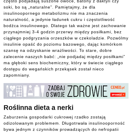
często podjadają suszone owoce, batony z daktyli czy
soki, bo są „naturalne”. Pamiętajmy, że dla
insulinoopornego metabolizmu nie ma znaczenia
naturalność, a jedynie ładunek cukru i częstotliwość
bodźca insulinowego. Dlatego tak ważne jest zachowanie
przynajmniej 3-4 godzin przerwy między posiłkami, bez
ciągłego podgryzania orzeszków w czekoladzie. Pozwólmy
insulinie opaść do poziomu bazowego, dając komórkom
szansę na odzyskanie wrażliwości. To stare, dobre
zalecenie naszych babć: „nie podjadaj między posiłkami”
ma głęboki sens biochemiczny, który w świecie ciągłego
dostępu do wegańskich przekąsek został nieco
zapomniany.
Roślinna dieta a nerki
Zaburzenia gospodarki cukrowej rzadko zostają
odizolowanym problemem. Długotrwała insulinooporność
bywa jednym z czynników prowadzących do nefropatii