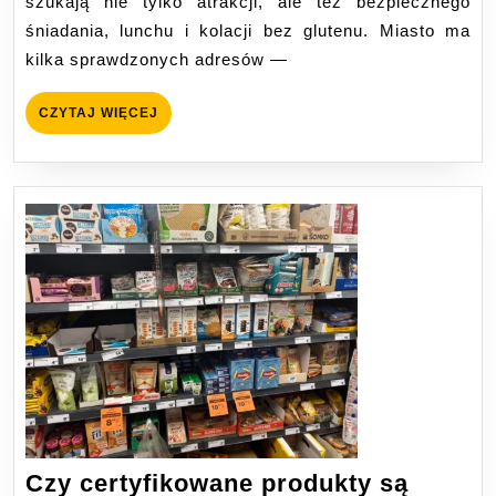
szukają nie tylko atrakcji, ale też bezpiecznego
rano
śniadania, lunchu i kolacji bez glutenu. Miasto ma
bez
kilka sprawdzonych adresów —
glutenu?
CZYTAJ
CZYTAJ WIĘCEJ
WIĘCEJ
Czy certyfikowane produkty są