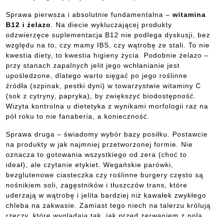
Sprawa pierwsza i absolutnie fundamentalna –
witamina
B12 i żelazo
. Na diecie wykluczającej produkty
odzwierzęce suplementacja B12 nie podlega dyskusji, bez
względu na to, czy mamy IBS, czy wątrobę ze stali. To nie
kwestia diety, to kwestia higieny życia. Podobnie żelazo –
przy stanach zapalnych jelit jego wchłanianie jest
upośledzone, dlatego warto sięgać po jego roślinne
źródła (szpinak, pestki dyni) w towarzystwie witaminy C
(sok z cytryny, papryka), by zwiększyć biodostępność.
Wizyta kontrolna u dietetyka z wynikami morfologii raz na
pół roku to nie fanaberia, a konieczność.
Sprawa druga – świadomy wybór bazy posiłku. Postawcie
na produkty w jak najmniej przetworzonej formie. Nie
oznacza to gotowania wszystkiego od zera (choć to
ideał), ale czytanie etykiet. Wegańskie parówki,
bezglutenowe ciasteczka czy roślinne burgery często są
nośnikiem soli, zagęstników i tłuszczów trans, które
uderzają w wątrobę i jelita bardziej niż kawałek zwykłego
chleba na zakwasie. Zamiast tego niech na talerzu królują
rzeczy, które wyglądają tak, jak przed zerwaniem z pola.