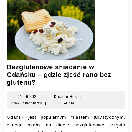
Bezglutenowe śniadanie w
Gdańsku – gdzie zjeść rano bez
Bezglutenowe
glutenu?
śniadanie
w
21.06.2026
Kristián
21.06.2026
|
Kristián Hus
|
Hus
Brak komentarzy
|
11:54 pm
Gdańsku
–
Gdańsk jest popularnym miastem turystycznym,
gdzie
dlatego osoby na diecie bezglutenowej często
zjeść