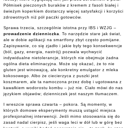
Półmisek pieczonych buraków z kremem z fasoli białej i
świeżym koperkiem dostarczy więcej satysfakcji i korzyści
zdrowotnych niż pół paczki gotowców.
Sprawa trzecia, szczególnie istotna przy IBS i WZJG –
prowadzenie dzienniczka
. To narzędzie stare jak świat,
ale w dobie aplikacji na smartfony zbyt często pomijane.
Zapisywanie, co się zjadło i jakie były tego konsekwencje
(ból, gazy, energia, nastrój) pozwala wychwycić
indywidualne nietolerancje, których nie obejmuje żadna
ogólna dieta eliminacyjna. Może się okazać, że to nie
gluten jest winowajcą, ale konkretny emulgator z mleka
kokosowego. Albo że ciecierzyca z puszki jest
koszmarem, ale ta namoczona przez dobę i ugotowana z
kawałkiem wodorostu kombu – już nie. Ciało mówi do nas
językiem objawów; dzienniczek jest naszym tłumaczem.
I wreszcie sprawa czwarta – pokora. Są momenty, w
których domowe eksperymenty muszą ustąpić miejsca
profesjonalnej interwencji. Jeśli mimo stosowania się do
zasad nadal cierpisz, jeśli waga leci w dół lub w górę bez