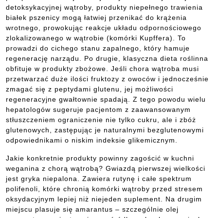
detoksykacyjnej wątroby, produkty niepełnego trawienia
białek pszenicy mogą łatwiej przenikać do krążenia
wrotnego, prowokując reakcje układu odpornościowego
zlokalizowanego w wątrobie (komórki Kupffera). To
prowadzi do cichego stanu zapalnego, który hamuje
regenerację narządu. Po drugie, klasyczna dieta roślinna
obfituje w produkty zbożowe. Jeśli chora wątroba musi
przetwarzać duże ilości fruktozy z owoców i jednocześnie
zmagać się z peptydami glutenu, jej możliwości
regeneracyjne gwałtownie spadają. Z tego powodu wielu
hepatologów sugeruje pacjentom z zaawansowanym
stłuszczeniem ograniczenie nie tylko cukru, ale i zbóż
glutenowych, zastępując je naturalnymi bezglutenowymi
odpowiednikami o niskim indeksie glikemicznym.
Jakie konkretnie produkty powinny zagościć w kuchni
weganina z chorą wątrobą? Gwiazdą pierwszej wielkości
jest gryka niepalona. Zawiera rutynę i całe spektrum
polifenoli, które chronią komórki wątroby przed stresem
oksydacyjnym lepiej niż niejeden suplement. Na drugim
miejscu plasuje się amarantus – szczególnie olej