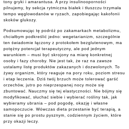
tony gryki i amarantusa. A przy insulinooporności
pilnujemy, by sekcja rytmiczna białek i tłuszczu trzymała
tempo węglowodanów w ryzach, zapobiegając kakofonii
skoków glukozy.
Podsumowując tę podróż po zakamarkach metabolizmu,
chciałbym podkreślić jedno: wegetarianizm, szczególnie
ten świadomie łączony z protokołem bezglutenowym, ma
potężny potencjał terapeutyczny, ale pod jednym
warunkiem – musi być skrojony na miarę konkretnej
osoby i fazy choroby. Nie jest tak, że raz na zawsze
ustalamy listę produktów zakazanych i dozwolonych. To
żywy organizm, który reaguje na pory roku, poziom stresu
i etap leczenia. Dziś twój brzuch może tolerować garść
orzechów, jutro po nieprzespanej nocy może się
zbuntować. Nauczmy się tej elastyczności. Nie bójmy się
modyfikować, słuchać siebie i wybierać rośliny tak, jak
wybieramy ubrania – pod pogodę, okazję i własne
samopoczucie. Wówczas dieta przestanie być terapią, a
stanie się po prostu pysznym, codziennym życiem, które
przy okazji leczy.