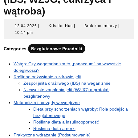
wątroba)
12.04.2026
Kristián
12.04.2026
|
Kristián Hus
|
Brak komentarzy
|
Hus
10:14 pm
Categories:
Bezglutenowe Poradniki
Wstęp: Czy wegetarianizm to „panaceum” na wszystkie
dolegliwości?
Roślinne odżywianie a zdrowie jelit
Zespół jelita drażliwego (IBS) na weganizmie
Nieswoiste zapalenia jelit (WZJG) a protokół
bezglutenowy
Metabolizm i narządy wewnętrzne
Dieta przy schorzeniach wątroby: Rola podejścia
bezglutenowego
Roślinna dieta a insulinooporność
Roślinna dieta a nerki
Praktyczne wdrażanie (Podsumowanie)