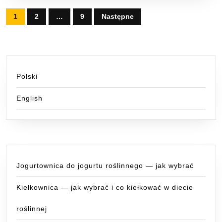
Stronicowanie
1
2
…
9
Następne
wpisów
Polski
English
Jogurtownica do jogurtu roślinnego — jak wybrać
Kiełkownica — jak wybrać i co kiełkować w diecie
roślinnej