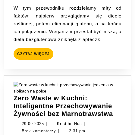
6
W tym przewodniku rozdzielamy mity od
Faktów
faktów: najpierw przyglądamy się diecie
i
roślinnej, potem eliminacji glutenu, a na końcu
Mitów
ich połączeniu. Weganizm przestał być niszą, a
–
dieta bezglutenowa zniknęła z apteczki
Bezglutenowy
Przewodnik
CZYTAJ
CZYTAJ WIĘCEJ
WIĘCEJ
Zero Waste w Kuchni:
Inteligentne Przechowywanie
Zero
Żywności bez Marnotrawstwa
Waste
29.09.2025
Kristián
29.09.2025
|
Kristián Hus
|
w
Hus
Brak komentarzy
|
2:31 pm