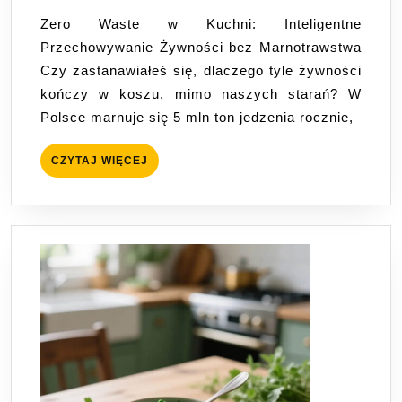
Kuchn
Zero Waste w Kuchni: Inteligentne
Inteli
Przechowywanie Żywności bez Marnotrawstwa
Przec
Czy zastanawiałeś się, dlaczego tyle żywności
Żywno
kończy w koszu, mimo naszych starań? W
bez
Polsce marnuje się 5 mln ton jedzenia rocznie,
Marno
CZYTAJ
CZYTAJ WIĘCEJ
WIĘCEJ