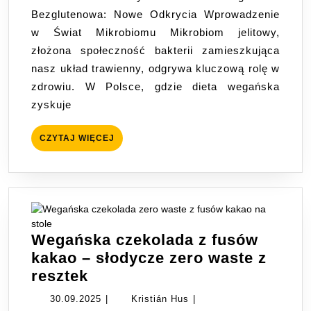
Wegańsko-
Bezglutenowa: Nowe Odkrycia Wprowadzenie
Bezglutenowa:
w Świat Mikrobiomu Mikrobiom jelitowy,
Nowe
złożona społeczność bakterii zamieszkująca
Odkrycia Wprowa
nasz układ trawienny, odgrywa kluczową rolę w
w
zdrowiu. W Polsce, gdzie dieta wegańska
Świat
zyskuje
Mikrobiomu
CZYTAJ
CZYTAJ WIĘCEJ
WIĘCEJ
Wegańska czekolada z fusów
kakao – słodycze zero waste z
Wegańska
resztek
czekolada
30.09.2025
Kristián
30.09.2025
|
Kristián Hus
|