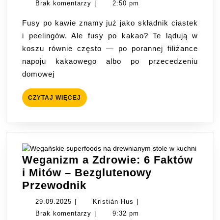
z
Hus
Brak komentarzy
|
2:50 pm
fusów
Fusy po kawie znamy już jako składnik ciastek
kakao
i peelingów. Ale fusy po kakao? Te lądują w
–
koszu równie często — po porannej filiżance
słodycze
napoju kakaowego albo po przecedzeniu
zero
domowej
waste
z
CZYTAJ
CZYTAJ WIĘCEJ
resztek
WIĘCEJ
Weganizm a Zdrowie: 6 Faktów
i Mitów – Bezglutenowy
Weganizm
Przewodnik
a
29.09.2025
Kristián
29.09.2025
|
Kristián Hus
|
Zdrowie:
Hus
Brak komentarzy
|
9:32 pm