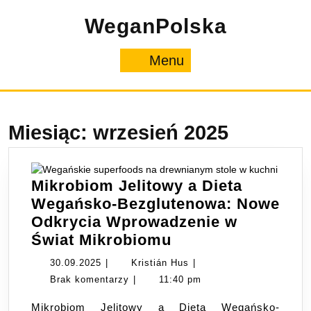
Skip
WeganPolska
to
content
Menu
Menu
Miesiąc:
wrzesień 2025
Mikrobiom Jelitowy a Dieta
Wegańsko-Bezglutenowa: Nowe
Odkrycia Wprowadzenie w
Mikrobiom
Świat Mikrobiomu
Jelitowy
30.09.2025
Kristián
30.09.2025
|
Kristián Hus
|
a
Hus
Brak komentarzy
|
11:40 pm
Dieta
Mikrobiom Jelitowy a Dieta Wegańsko-