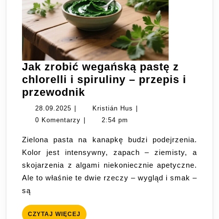
Jak zrobić wegańską pastę z
chlorelli i spiruliny – przepis i
Jak
przewodnik
zrobić
28.09.2025
Kristián
28.09.2025
|
Kristián Hus
|
wegańską
Hus
0 Komentarzy
|
2:54 pm
pastę
Zielona pasta na kanapkę budzi podejrzenia.
z
Kolor jest intensywny, zapach – ziemisty, a
chlorelli
skojarzenia z algami niekoniecznie apetyczne.
i
Ale to właśnie te dwie rzeczy – wygląd i smak –
spiruliny
są
–
przepis
CZYTAJ
CZYTAJ WIĘCEJ
i