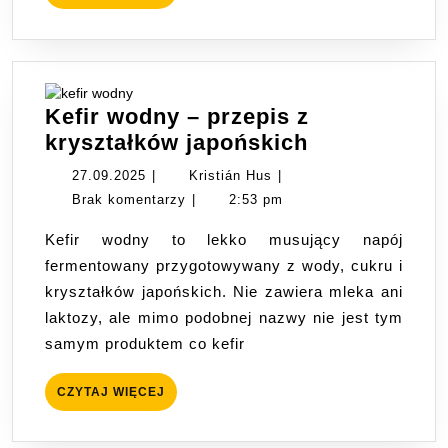
WIĘCEJ
przewodnik
Kefir wodny – przepis z
Kefir
kryształków japońskich
wodny
27.09.2025
Kristián
27.09.2025
|
Kristián Hus
|
–
Hus
Brak komentarzy
|
2:53 pm
przepis
Kefir wodny to lekko musujący napój
z
fermentowany przygotowywany z wody, cukru i
kryształków
kryształków japońskich. Nie zawiera mleka ani
japońskich
laktozy, ale mimo podobnej nazwy nie jest tym
samym produktem co kefir
CZYTAJ
CZYTAJ WIĘCEJ
WIĘCEJ