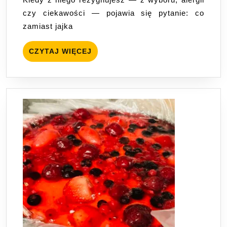
panierki?
czy ciekawości — pojawia się pytanie: co
Sprawdzone
zamiast jajka
wegańskie
zamienniki
CZYTAJ
CZYTAJ WIĘCEJ
WIĘCEJ