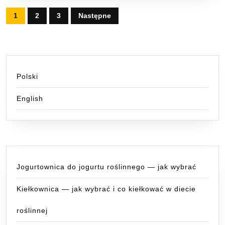
Stronicowanie
1
2
3
Następne
wpisów
Polski
English
Jogurtownica do jogurtu roślinnego — jak wybrać
Kiełkownica — jak wybrać i co kiełkować w diecie
roślinnej