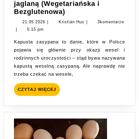
jaglaną (Wegetariańska i
Kapusta
Bezglutenowa)
zasypana
21.05.2026
Kristián
21.05.2026
|
Kristián Hus
|
3komentarze
z
Hus
|
5:15 pm
kaszą
Kapusta zasypana to danie, które w Polsce
jaglaną
pojawia się głównie przy okazji wesel i
(Wegetariańska
rodzinnych uroczystości – stąd bywa nazywana
i
kapustą weselną zasypaną. Ale naprawdę nie
Bezglutenowa)
trzeba czekać na wesele,
CZYTAJ
CZYTAJ WIĘCEJ
WIĘCEJ