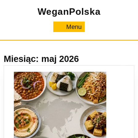
Skip
WeganPolska
to
content
Menu
Menu
Miesiąc:
maj 2026