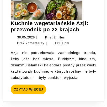
Kuchnie wegetariańskie Azji:
Kuchnie
przewodnik po 22 krajach
wegetaria
30.05.2026
Kristián
30.05.2026
|
Kristián Hus
|
Azji:
Hus
Brak komentarzy
|
11:01 pm
przewodni
Azja nie potrzebowała zachodniego trendu,
po
żeby jeść bez mięsa. Buddyzm, hinduizm,
22
dżinizm i islamski kalendarz postny przez wieki
krajach
kształtowały kuchnie, w których rośliny nie były
substytutem — były punktem wyjścia.
CZYTAJ
CZYTAJ WIĘCEJ
WIĘCEJ