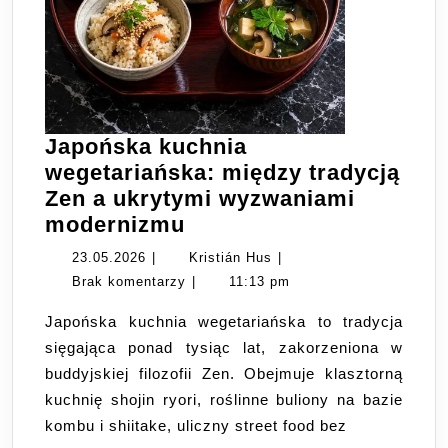
Japońska kuchnia
wegetariańska: między tradycją
Zen a ukrytymi wyzwaniami
Japońska
modernizmu
kuchnia
23.05.2026
Kristián
23.05.2026
|
Kristián Hus
|
wegetariańska:
Hus
Brak komentarzy
|
11:13 pm
między
Japońska kuchnia wegetariańska to tradycja
tradycją
sięgająca ponad tysiąc lat, zakorzeniona w
Zen
buddyjskiej filozofii Zen. Obejmuje klasztorną
a
kuchnię shojin ryori, roślinne buliony na bazie
ukrytymi
kombu i shiitake, uliczny street food bez
wyzwaniami