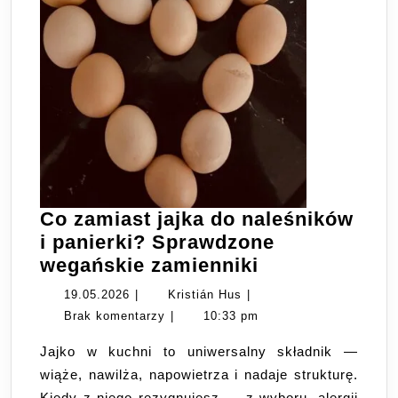
Co zamiast jajka do naleśników
i panierki? Sprawdzone
Co
wegańskie zamienniki
zamiast
19.05.2026
Kristián
19.05.2026
|
Kristián Hus
|
jajka
Hus
Brak komentarzy
|
10:33 pm
do
Jajko w kuchni to uniwersalny składnik —
naleśników
wiąże, nawilża, napowietrza i nadaje strukturę.
i
Kiedy z niego rezygnujesz — z wyboru, alergii