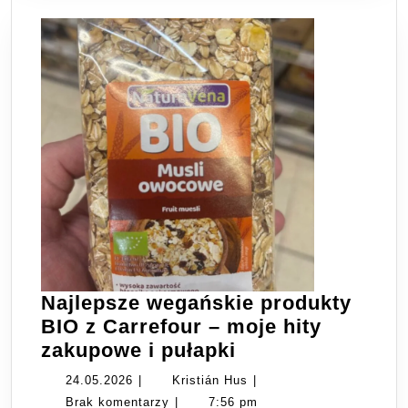
Najlepsze wegańskie produkty
BIO z Carrefour – moje hity
Najlepsze
zakupowe i pułapki
wegańskie
24.05.2026
Kristián
24.05.2026
|
Kristián Hus
|
produkty
Hus
Brak komentarzy
|
7:56 pm