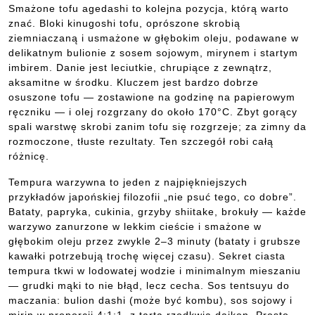
Smażone tofu agedashi to kolejna pozycja, którą warto
znać. Bloki kinugoshi tofu, oprószone skrobią
ziemniaczaną i usmażone w głębokim oleju, podawane w
delikatnym bulionie z sosem sojowym, mirynem i startym
imbirem. Danie jest leciutkie, chrupiące z zewnątrz,
aksamitne w środku. Kluczem jest bardzo dobrze
osuszone tofu — zostawione na godzinę na papierowym
ręczniku — i olej rozgrzany do około 170°C. Zbyt gorący
spali warstwę skrobi zanim tofu się rozgrzeje; za zimny da
rozmoczone, tłuste rezultaty. Ten szczegół robi całą
różnicę.
Tempura warzywna to jeden z najpiękniejszych
przykładów japońskiej filozofii „nie psuć tego, co dobre”.
Bataty, papryka, cukinia, grzyby shiitake, brokuły — każde
warzywo zanurzone w lekkim cieście i smażone w
głębokim oleju przez zwykle 2–3 minuty (bataty i grubsze
kawałki potrzebują trochę więcej czasu). Sekret ciasta
tempura tkwi w lodowatej wodzie i minimalnym mieszaniu
— grudki mąki to nie błąd, lecz cecha. Sos tentsuyu do
maczania: bulion dashi (może być kombu), sos sojowy i