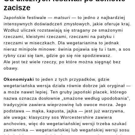
zacisze
Japońskie festiwale —
matsuri
— to jedno z najbardziej
intensywnych doświadczeń zmysłowych, jakie oferuje kraj.
Wzdłuż uliczek rozstawiają się stragany ze smażonymi
rzeczami, kleistymi rzeczami, rzeczami na patyku i
rzeczami w miseczkach. Dla wegetarianina to jednak
nieraz minipole minowe: świnia pojawia się tu i tam, a sos
rybny czai się tam, gdzie go się nie spodziewasz.
Ale jest też wiele rzeczy, po które można sięgnąć bez
obawy.
Okonomiyaki
to jeden z tych przypadków, gdzie
wegetariańska wersja działa równie dobrze jak oryginał —
a może nawet lepiej. Ten gruby japoński placek, którego
nazwa oznacza dosłownie „smażone według upodobania”,
tradycyjnie zawiera wieprzowinę lub owoce morza. Jego
podstawa — mąka, kapusta, jajka — jest już warzywna,
ale uwaga: klasyczny sos Worcestershire zawiera
anchovies, więc do wegetariańskiej wersji trzeba szukać
zamiennika — wegetariańskiej lub wegańskiej wersji sosu