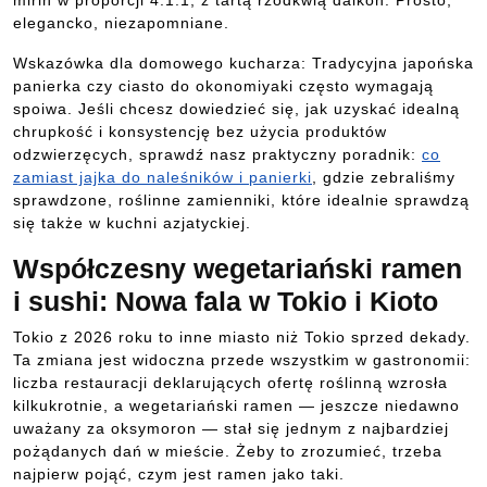
mirin w proporcji 4:1:1, z tartą rzodkwią daikon. Prosto,
elegancko, niezapomniane.
Wskazówka dla domowego kucharza: Tradycyjna japońska
panierka czy ciasto do okonomiyaki często wymagają
spoiwa. Jeśli chcesz dowiedzieć się, jak uzyskać idealną
chrupkość i konsystencję bez użycia produktów
odzwierzęcych, sprawdź nasz praktyczny poradnik:
co
zamiast jajka do naleśników i panierki
, gdzie zebraliśmy
sprawdzone, roślinne zamienniki, które idealnie sprawdzą
się także w kuchni azjatyckiej.
Współczesny wegetariański ramen
i sushi: Nowa fala w Tokio i Kioto
Tokio z 2026 roku to inne miasto niż Tokio sprzed dekady.
Ta zmiana jest widoczna przede wszystkim w gastronomii:
liczba restauracji deklarujących ofertę roślinną wzrosła
kilkukrotnie, a wegetariański ramen — jeszcze niedawno
uważany za oksymoron — stał się jednym z najbardziej
pożądanych dań w mieście. Żeby to zrozumieć, trzeba
najpierw pojąć, czym jest ramen jako taki.