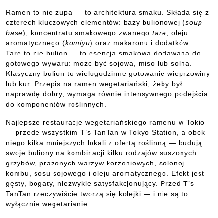
Ramen to nie zupa — to architektura smaku. Składa się z
czterech kluczowych elementów: bazy bulionowej (
soup
base
), koncentratu smakowego zwanego
tare
, oleju
aromatycznego (
kōmiyu
) oraz makaronu i dodatków.
Tare to nie bulion — to esencja smakowa dodawana do
gotowego wywaru: może być sojowa, miso lub solna.
Klasyczny bulion to wielogodzinne gotowanie wieprzowiny
lub kur. Przepis na ramen wegetariański, żeby był
naprawdę dobry, wymaga równie intensywnego podejścia
do komponentów roślinnych.
Najlepsze restauracje wegetariańskiego ramenu w Tokio
— przede wszystkim T’s TanTan w Tokyo Station, a obok
niego kilka mniejszych lokali z ofertą roślinną — budują
swoje buliony na kombinacji kilku rodzajów suszonych
grzybów, prażonych warzyw korzeniowych, solonej
kombu, sosu sojowego i oleju aromatycznego. Efekt jest
gęsty, bogaty, niezwykle satysfakcjonujący. Przed T’s
TanTan rzeczywiście tworzą się kolejki — i nie są to
wyłącznie wegetarianie.