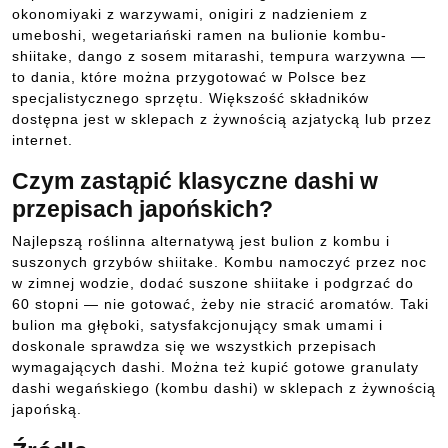
okonomiyaki z warzywami, onigiri z nadzieniem z
umeboshi, wegetariański ramen na bulionie kombu-
shiitake, dango z sosem mitarashi, tempura warzywna —
to dania, które można przygotować w Polsce bez
specjalistycznego sprzętu. Większość składników
dostępna jest w sklepach z żywnością azjatycką lub przez
internet.
Czym zastąpić klasyczne dashi w
przepisach japońskich?
Najlepszą roślinna alternatywą jest bulion z kombu i
suszonych grzybów shiitake. Kombu namoczyć przez noc
w zimnej wodzie, dodać suszone shiitake i podgrzać do
60 stopni — nie gotować, żeby nie stracić aromatów. Taki
bulion ma głęboki, satysfakcjonujący smak umami i
doskonale sprawdza się we wszystkich przepisach
wymagających dashi. Można też kupić gotowe granulaty
dashi wegańskiego (kombu dashi) w sklepach z żywnością
japońską.