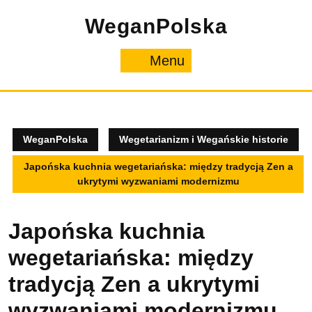
Skip
WeganPolska
to
content
Menu
Menu
WeganPolska
Wegetarianizm i Wegańskie historie
Japońska kuchnia wegetariańska: między tradycją Zen a
ukrytymi wyzwaniami modernizmu
Japońska kuchnia
wegetariańska: między
tradycją Zen a ukrytymi
wyzwaniami modernizmu