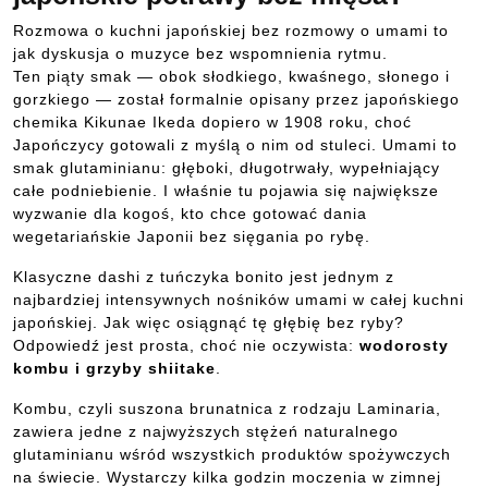
Rozmowa o kuchni japońskiej bez rozmowy o umami to
jak dyskusja o muzyce bez wspomnienia rytmu.
Ten piąty smak — obok słodkiego, kwaśnego, słonego i
gorzkiego — został formalnie opisany przez japońskiego
chemika Kikunae Ikeda dopiero w 1908 roku, choć
Japończycy gotowali z myślą o nim od stuleci. Umami to
smak glutaminianu: głęboki, długotrwały, wypełniający
całe podniebienie. I właśnie tu pojawia się największe
wyzwanie dla kogoś, kto chce gotować dania
wegetariańskie Japonii bez sięgania po rybę.
Klasyczne dashi z tuńczyka bonito jest jednym z
najbardziej intensywnych nośników umami w całej kuchni
japońskiej. Jak więc osiągnąć tę głębię bez ryby?
Odpowiedź jest prosta, choć nie oczywista:
wodorosty
kombu i grzyby shiitake
.
Kombu, czyli suszona brunatnica z rodzaju Laminaria,
zawiera jedne z najwyższych stężeń naturalnego
glutaminianu wśród wszystkich produktów spożywczych
na świecie. Wystarczy kilka godzin moczenia w zimnej