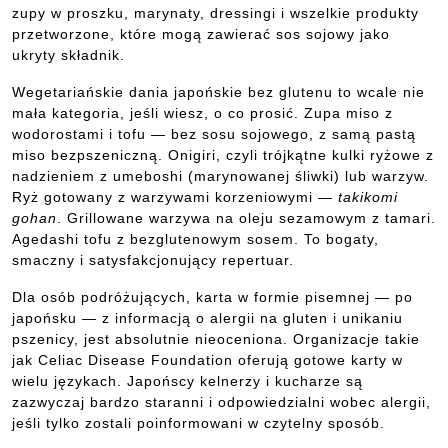
zupy w proszku, marynaty, dressingi i wszelkie produkty
przetworzone, które mogą zawierać sos sojowy jako
ukryty składnik.
Wegetariańskie dania japońskie bez glutenu to wcale nie
mała kategoria, jeśli wiesz, o co prosić. Zupa miso z
wodorostami i tofu — bez sosu sojowego, z samą pastą
miso bezpszeniczną. Onigiri, czyli trójkątne kulki ryżowe z
nadzieniem z umeboshi (marynowanej śliwki) lub warzyw.
Ryż gotowany z warzywami korzeniowymi —
takikomi
gohan
. Grillowane warzywa na oleju sezamowym z tamari.
Agedashi tofu z bezglutenowym sosem. To bogaty,
smaczny i satysfakcjonujący repertuar.
Dla osób podróżujących, karta w formie pisemnej — po
japońsku — z informacją o alergii na gluten i unikaniu
pszenicy, jest absolutnie nieoceniona. Organizacje takie
jak Celiac Disease Foundation oferują gotowe karty w
wielu językach. Japońscy kelnerzy i kucharze są
zazwyczaj bardzo staranni i odpowiedzialni wobec alergii,
jeśli tylko zostali poinformowani w czytelny sposób.