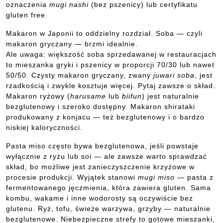
oznaczenia
mugi nashi
(bez pszenicy) lub certyfikatu
gluten free.
Makaron w Japonii to oddzielny rozdział. Soba — czyli
makaron gryczany — brzmi idealnie.
Ale uwaga: większość soba sprzedawanej w restauracjach
to mieszanka gryki i pszenicy w proporcji 70/30 lub nawet
50/50. Czysty makaron gryczany, zwany
juwari soba
, jest
rzadkością i zwykle kosztuje więcej. Pytaj zawsze o skład.
Makaron ryżowy (
harusame
lub
biifun
) jest naturalnie
bezglutenowy i szeroko dostępny. Makaron shirataki
produkowany z konjacu — też bezglutenowy i o bardzo
niskiej kaloryczności.
Pasta miso często bywa bezglutenowa, jeśli powstaje
wyłącznie z ryżu lub soi — ale zawsze warto sprawdzać
skład, bo możliwe jest zanieczyszczenie krzyżowe w
procesie produkcji. Wyjątek stanowi
mugi miso
— pasta z
fermentowanego jęczmienia, która zawiera gluten. Sama
kombu, wakame i inne wodorosty są oczywiście bez
glutenu. Ryż, tofu, świeże warzywa, grzyby — naturalnie
bezglutenowe. Niebezpieczne strefy to gotowe mieszanki,