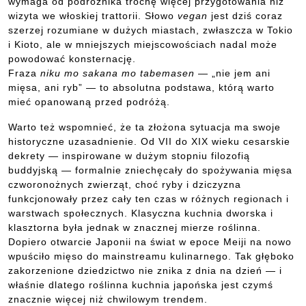
wymaga od podróżnika trochę więcej przygotowania niż
wizyta we włoskiej trattorii. Słowo
vegan
jest dziś coraz
szerzej rozumiane w dużych miastach, zwłaszcza w Tokio
i Kioto, ale w mniejszych miejscowościach nadal może
powodować konsternację.
Fraza
niku mo sakana mo tabemasen
— „nie jem ani
mięsa, ani ryb” — to absolutna podstawa, którą warto
mieć opanowaną przed podróżą.
Warto też wspomnieć, że ta złożona sytuacja ma swoje
historyczne uzasadnienie. Od VII do XIX wieku cesarskie
dekrety — inspirowane w dużym stopniu filozofią
buddyjską — formalnie zniechęcały do spożywania mięsa
czworonożnych zwierząt, choć ryby i dziczyzna
funkcjonowały przez cały ten czas w różnych regionach i
warstwach społecznych. Klasyczna kuchnia dworska i
klasztorna była jednak w znacznej mierze roślinna.
Dopiero otwarcie Japonii na świat w epoce Meiji na nowo
wpuściło mięso do mainstreamu kulinarnego. Tak głęboko
zakorzenione dziedzictwo nie znika z dnia na dzień — i
właśnie dlatego roślinna kuchnia japońska jest czymś
znacznie więcej niż chwilowym trendem.