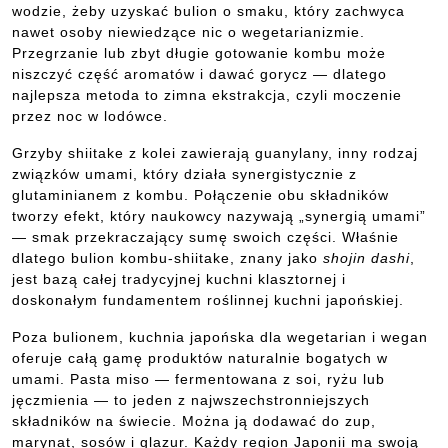
wodzie, żeby uzyskać bulion o smaku, który zachwyca
nawet osoby niewiedzące nic o wegetarianizmie.
Przegrzanie lub zbyt długie gotowanie kombu może
niszczyć część aromatów i dawać gorycz — dlatego
najlepsza metoda to zimna ekstrakcja, czyli moczenie
przez noc w lodówce.
Grzyby shiitake z kolei zawierają guanylany, inny rodzaj
związków umami, który działa synergistycznie z
glutaminianem z kombu. Połączenie obu składników
tworzy efekt, który naukowcy nazywają „synergią umami”
— smak przekraczający sumę swoich części. Właśnie
dlatego bulion kombu-shiitake, znany jako
shojin dashi
,
jest bazą całej tradycyjnej kuchni klasztornej i
doskonałym fundamentem roślinnej kuchni japońskiej.
Poza bulionem, kuchnia japońska dla wegetarian i wegan
oferuje całą gamę produktów naturalnie bogatych w
umami. Pasta miso — fermentowana z soi, ryżu lub
jęczmienia — to jeden z najwszechstronniejszych
składników na świecie. Można ją dodawać do zup,
marynat, sosów i glazur. Każdy region Japonii ma swoją