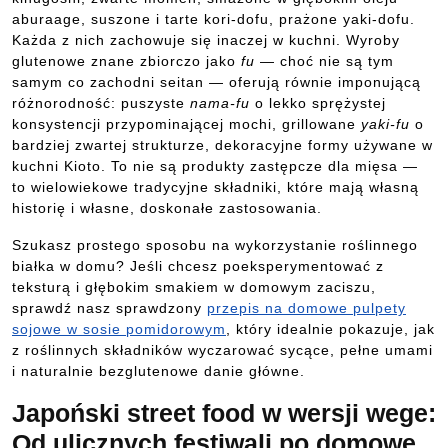
aburaage, suszone i tarte kori-dofu, prażone yaki-dofu.
Każda z nich zachowuje się inaczej w kuchni. Wyroby
glutenowe znane zbiorczo jako
fu
— choć nie są tym
samym co zachodni seitan — oferują równie imponującą
różnorodność: puszyste
nama-fu
o lekko sprężystej
konsystencji przypominającej mochi, grillowane
yaki-fu
o
bardziej zwartej strukturze, dekoracyjne formy używane w
kuchni Kioto. To nie są produkty zastępcze dla mięsa —
to wielowiekowe tradycyjne składniki, które mają własną
historię i własne, doskonałe zastosowania.
Szukasz prostego sposobu na wykorzystanie roślinnego
białka w domu? Jeśli chcesz poeksperymentować z
teksturą i głębokim smakiem w domowym zaciszu,
sprawdź nasz sprawdzony
przepis na domowe pulpety
sojowe w sosie pomidorowym
, który idealnie pokazuje, jak
z roślinnych składników wyczarować sycące, pełne umami
i naturalnie bezglutenowe danie główne.
Japoński street food w wersji wege:
Od ulicznych festiwali po domowe