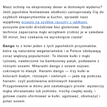
Masz ochotę na ekspresowy deser w domowym wydaniu?
Jeśli japońskie festiwalowe słodkości zainspirowały Cię do
szybkich eksperymentów w kuchni, sprawdź nasz
wyjątkowy
przepis na szybkie racuchy z jabłkami
,
puszyste pierożki drożdżowe bez glutenowe. Dzięki
technice zaparzania mąki wrzątkiem zrobisz je w zaledwie
30 minut, bez czekania na wyrośnięcie ciasta!
Dango
to z kolei jeden z tych japońskich przysmaków,
które są naturalnie wegetariańskie i w Polsce zdobywają
coraz większą popularność. To kleiste kulki z mąki
ryżowej, nawleczone na bambusowy patyk, podawane z
różnymi sosami. Mitarashi dango z sosem sojowo-
cukrowym to klasyk. Hanami dango — trzy kulki w
kolorach białym, różowym i zielonym — jada się podczas
hanami, czyli podziwiania wiśniowych kwiatów.
Przygotowanie w domu jest zaskakująco proste: wystarczy
mąka shiratamako lub joshinko, trochę ciepłej wody, i
gotowe ciasto uformować w kulki, ugotować, obsmażyć i
polać sosem.