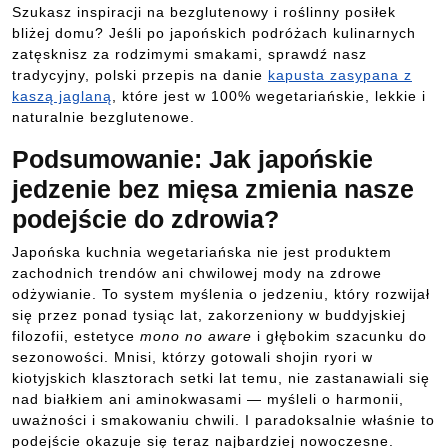
Szukasz inspiracji na bezglutenowy i roślinny posiłek
bliżej domu? Jeśli po japońskich podróżach kulinarnych
zatęsknisz za rodzimymi smakami, sprawdź nasz
tradycyjny, polski przepis na danie
kapusta zasypana z
kaszą jaglaną
, które jest w 100% wegetariańskie, lekkie i
naturalnie bezglutenowe.
Podsumowanie: Jak japońskie
jedzenie bez mięsa zmienia nasze
podejście do zdrowia?
Japońska kuchnia wegetariańska nie jest produktem
zachodnich trendów ani chwilowej mody na zdrowe
odżywianie. To system myślenia o jedzeniu, który rozwijał
się przez ponad tysiąc lat, zakorzeniony w buddyjskiej
filozofii, estetyce
mono no aware
i głębokim szacunku do
sezonowości. Mnisi, którzy gotowali shojin ryori w
kiotyjskich klasztorach setki lat temu, nie zastanawiali się
nad białkiem ani aminokwasami — myśleli o harmonii,
uważności i smakowaniu chwili. I paradoksalnie właśnie to
podejście okazuje się teraz najbardziej nowoczesne.