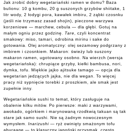
Jak zrobić dobry wegetariański ramen w domu? Baza
bulionu: 10 g kombu, 20 g suszonych grzybów shiitake, 1
litr wody, 2 łodygi pora, kawałek imbiru, 2 ząbki czosnku
(jeśli nie trzymasz zasad shojin), pieczone warzywa
korzeniowe — marchew, cebula — dla głębi. Gotuj na
małym ogniu przez godzinę.
Tare
, czyli koncentrat
smakowy: miso, tamari, odrobina mirinu i sake do
gotowania. Olej aromatyczny: olej sezamowy podgrzany z
imbirem i czosnkiem. Makaron: świeży lub suszony
makaron ramen, ugotowany osobno. Na wierzch (wersja
wegetariańska): chrupiące grzyby, kiełki bambusa, nori,
dymka, tofu. Miękkie jajko ajitsuke tamago — opcja dla
wegetarian jedzących jajka, nie dla wegan. To więcej
pracy niż sypnięcie torebki z proszkiem, ale smak jest
zupełnie inny.
Wegetariańskie sushi to temat, który zasługuje na
obalenie kilku mitów. Po pierwsze: maki z warzywami,
awokado, ogórkiem i marynowaną rzodkwią takuan są tak
stare jak samo sushi. Nie są żadnym nowoczesnym
wymysłem.
Inarizushi
— ryż owinięty smażonym tofu
aburaage — to klasyczny japoński przysmak, często