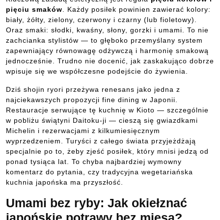
pięciu smaków
. Każdy posiłek powinien zawierać kolory:
biały, żółty, zielony, czerwony i czarny (lub fioletowy).
Oraz smaki: słodki, kwaśny, słony, gorzki i umami. To nie
zachcianka stylistów — to głęboko przemyślany system
zapewniający równowagę odżywczą i harmonię smakową
jednocześnie. Trudno nie docenić, jak zaskakująco dobrze
wpisuje się we współczesne podejście do żywienia.
Dziś shojin ryori przeżywa renesans jako jedna z
najciekawszych propozycji fine dining w Japonii.
Restauracje serwujące tę kuchnię w Kioto — szczególnie
w pobliżu świątyni Daitoku-ji — cieszą się gwiazdkami
Michelin i rezerwacjami z kilkumiesięcznym
wyprzedzeniem. Turyści z całego świata przyjeżdżają
specjalnie po to, żeby zjeść posiłek, który mnisi jedzą od
ponad tysiąca lat. To chyba najbardziej wymowny
komentarz do pytania, czy tradycyjna wegetariańska
kuchnia japońska ma przyszłość.
Umami bez ryby: Jak okiełznać
japońskie potrawy bez mięsa?