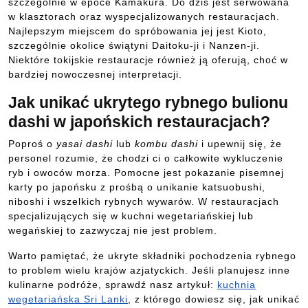
szczególnie w epoce Kamakura. Do dziś jest serwowana
w klasztorach oraz wyspecjalizowanych restauracjach.
Najlepszym miejscem do spróbowania jej jest Kioto,
szczególnie okolice świątyni Daitoku-ji i Nanzen-ji.
Niektóre tokijskie restauracje również ją oferują, choć w
bardziej nowoczesnej interpretacji.
Jak unikać ukrytego rybnego bulionu
dashi w japońskich restauracjach?
Poproś o
yasai dashi
lub
kombu dashi
i upewnij się, że
personel rozumie, że chodzi ci o całkowite wykluczenie
ryb i owoców morza. Pomocne jest pokazanie pisemnej
karty po japońsku z prośbą o unikanie katsuobushi,
niboshi i wszelkich rybnych wywarów. W restauracjach
specjalizujących się w kuchni wegetariańskiej lub
wegańskiej to zazwyczaj nie jest problem.
Warto pamiętać, że ukryte składniki pochodzenia rybnego
to problem wielu krajów azjatyckich. Jeśli planujesz inne
kulinarne podróże, sprawdź nasz artykuł:
kuchnia
wegetariańska Sri Lanki
, z którego dowiesz się, jak unikać