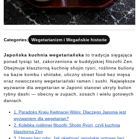
Categories:
Wegetarianizm i Wegańskie historie
Japońska kuchnia wegetariańska
to tradycja sięgająca
ponad tysiąc lat, zakorzeniona w buddyjskiej filozofii Zen.
Obejmuje klasztorną kuchnię shojin ryori, roślinne buliony
na bazie kombu i shiitake, uliczny street food bez mięsa
oraz nowoczesny wegetariański ramen i sushi. Największe
wyzwanie dla wegetarian w Japonii stanowi ukryty bulion
rybny dashi — obecny w zupach, sosach i wielu gotowych
daniach.
1. Paradoks Kraju Kwitnącej Wiśni: Dlaczego Japonia jest
wyzwaniem dla wegetarian?
2. Kolebka roślinnej filozofii: Shojin Ryori, czyli kuchnia
klasztorna Zen
3. Umami bez ryby: Jak okiełznać japońskie potrawy bez