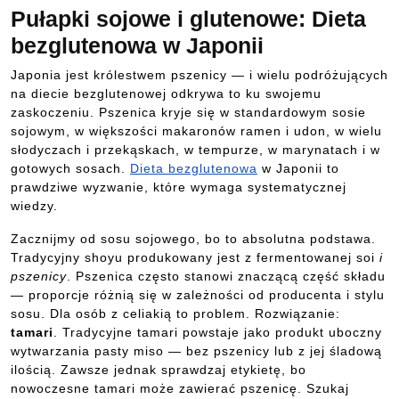
Pułapki sojowe i glutenowe: Dieta
bezglutenowa w Japonii
Japonia jest królestwem pszenicy — i wielu podróżujących
na diecie bezglutenowej odkrywa to ku swojemu
zaskoczeniu. Pszenica kryje się w standardowym sosie
sojowym, w większości makaronów ramen i udon, w wielu
słodyczach i przekąskach, w tempurze, w marynatach i w
gotowych sosach.
Dieta bezglutenowa
w Japonii to
prawdziwe wyzwanie, które wymaga systematycznej
wiedzy.
Zacznijmy od sosu sojowego, bo to absolutna podstawa.
Tradycyjny shoyu produkowany jest z fermentowanej soi
i
pszenicy
. Pszenica często stanowi znaczącą część składu
— proporcje różnią się w zależności od producenta i stylu
sosu. Dla osób z celiakią to problem. Rozwiązanie:
tamari
. Tradycyjne tamari powstaje jako produkt uboczny
wytwarzania pasty miso — bez pszenicy lub z jej śladową
ilością. Zawsze jednak sprawdzaj etykietę, bo
nowoczesne tamari może zawierać pszenicę. Szukaj