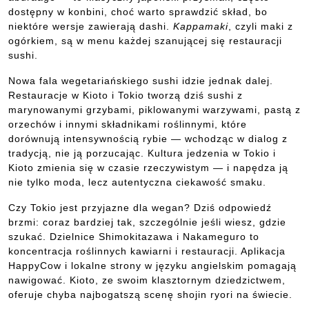
dostępny w konbini, choć warto sprawdzić skład, bo
niektóre wersje zawierają dashi.
Kappamaki
, czyli maki z
ogórkiem, są w menu każdej szanującej się restauracji
sushi.
Nowa fala wegetariańskiego sushi idzie jednak dalej.
Restauracje w Kioto i Tokio tworzą dziś sushi z
marynowanymi grzybami, piklowanymi warzywami, pastą z
orzechów i innymi składnikami roślinnymi, które
dorównują intensywnością rybie — wchodząc w dialog z
tradycją, nie ją porzucając. Kultura jedzenia w Tokio i
Kioto zmienia się w czasie rzeczywistym — i napędza ją
nie tylko moda, lecz autentyczna ciekawość smaku.
Czy Tokio jest przyjazne dla wegan? Dziś odpowiedź
brzmi: coraz bardziej tak, szczególnie jeśli wiesz, gdzie
szukać. Dzielnice Shimokitazawa i Nakameguro to
koncentracja roślinnych kawiarni i restauracji. Aplikacja
HappyCow i lokalne strony w języku angielskim pomagają
nawigować. Kioto, ze swoim klasztornym dziedzictwem,
oferuje chyba najbogatszą scenę shojin ryori na świecie.