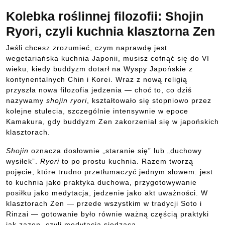
Kolebka roślinnej filozofii: Shojin
Ryori, czyli kuchnia klasztorna Zen
Jeśli chcesz zrozumieć, czym naprawdę jest
wegetariańska kuchnia Japonii, musisz cofnąć się do VI
wieku, kiedy buddyzm dotarł na Wyspy Japońskie z
kontynentalnych Chin i Korei. Wraz z nową religią
przyszła nowa filozofia jedzenia — choć to, co dziś
nazywamy
shojin ryori
, kształtowało się stopniowo przez
kolejne stulecia, szczególnie intensywnie w epoce
Kamakura, gdy buddyzm Zen zakorzeniał się w japońskich
klasztorach.
Shojin
oznacza dosłownie „staranie się” lub „duchowy
wysiłek”.
Ryori
to po prostu kuchnia. Razem tworzą
pojęcie, które trudno przetłumaczyć jednym słowem: jest
to kuchnia jako praktyka duchowa, przygotowywanie
posiłku jako medytacja, jedzenie jako akt uważności. W
klasztorach Zen — przede wszystkim w tradycji Soto i
Rinzai — gotowanie było równie ważną częścią praktyki
jak zazen, czyli medytacja siedząca.