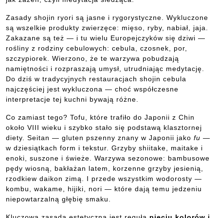
Zasady shojin ryori są jasne i rygorystyczne. Wykluczone
są wszelkie produkty zwierzęce: mięso, ryby, nabiał, jaja.
Zakazane są też — i tu wielu Europejczyków się dziwi —
rośliny z rodziny cebulowych: cebula, czosnek, por,
szczypiorek. Wierzono, że te warzywa pobudzają
namiętności i rozpraszają umysł, utrudniając medytację.
Do dziś w tradycyjnych restauracjach shojin cebula
najczęściej jest wykluczona — choć współczesne
interpretacje tej kuchni bywają różne.
Co zamiast tego? Tofu, które trafiło do Japonii z Chin
około VIII wieku i szybko stało się podstawą klasztornej
diety. Seitan — gluten pszenny znany w Japonii jako
fu
—
w dziesiątkach form i tekstur. Grzyby shiitake, maitake i
enoki, suszone i świeże. Warzywa sezonowe: bambusowe
pędy wiosną, bakłażan latem, korzenne grzyby jesienią,
rzodkiew daikon zimą. I przede wszystkim wodorosty —
kombu, wakame, hijiki, nori — które dają temu jedzeniu
niepowtarzalną głębię smaku.
Kluczową zasadą estetyczną jest reguła
pięciu kolorów i