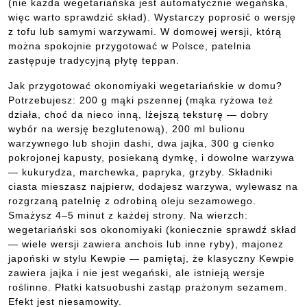
(nie każda wegetariańska jest automatycznie wegańska,
więc warto sprawdzić skład). Wystarczy poprosić o wersję
z tofu lub samymi warzywami. W domowej wersji, którą
można spokojnie przygotować w Polsce, patelnia
zastępuje tradycyjną płytę teppan.
Jak przygotować okonomiyaki wegetariańskie w domu?
Potrzebujesz: 200 g mąki pszennej (mąka ryżowa też
działa, choć da nieco inną, lżejszą teksturę — dobry
wybór na wersję bezglutenową), 200 ml bulionu
warzywnego lub shojin dashi, dwa jajka, 300 g cienko
pokrojonej kapusty, posiekaną dymkę, i dowolne warzywa
— kukurydza, marchewka, papryka, grzyby. Składniki
ciasta mieszasz najpierw, dodajesz warzywa, wylewasz na
rozgrzaną patelnię z odrobiną oleju sezamowego.
Smażysz 4–5 minut z każdej strony. Na wierzch:
wegetariański sos okonomiyaki (koniecznie sprawdź skład
— wiele wersji zawiera anchois lub inne ryby), majonez
japoński w stylu Kewpie — pamiętaj, że klasyczny Kewpie
zawiera jajka i nie jest wegański, ale istnieją wersje
roślinne. Płatki katsuobushi zastąp prażonym sezamem.
Efekt jest niesamowity.