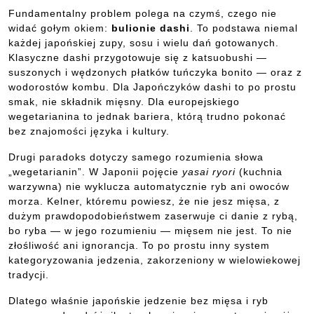
Fundamentalny problem polega na czymś, czego nie
widać gołym okiem:
bulionie dashi
. To podstawa niemal
każdej japońskiej zupy, sosu i wielu dań gotowanych.
Klasyczne dashi przygotowuje się z katsuobushi —
suszonych i wędzonych płatków tuńczyka bonito — oraz z
wodorostów kombu. Dla Japończyków dashi to po prostu
smak, nie składnik mięsny. Dla europejskiego
wegetarianina to jednak bariera, którą trudno pokonać
bez znajomości języka i kultury.
Drugi paradoks dotyczy samego rozumienia słowa
„wegetarianin”. W Japonii pojęcie
yasai ryori
(kuchnia
warzywna) nie wyklucza automatycznie ryb ani owoców
morza. Kelner, któremu powiesz, że nie jesz mięsa, z
dużym prawdopodobieństwem zaserwuje ci danie z rybą,
bo ryba — w jego rozumieniu — mięsem nie jest. To nie
złośliwość ani ignorancja. To po prostu inny system
kategoryzowania jedzenia, zakorzeniony w wielowiekowej
tradycji.
Dlatego właśnie japońskie jedzenie bez mięsa i ryb