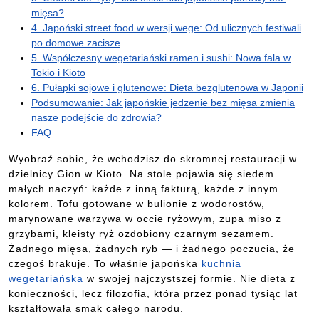
mięsa?
4. Japoński street food w wersji wege: Od ulicznych festiwali
po domowe zacisze
5. Współczesny wegetariański ramen i sushi: Nowa fala w
Tokio i Kioto
6. Pułapki sojowe i glutenowe: Dieta bezglutenowa w Japonii
Podsumowanie: Jak japońskie jedzenie bez mięsa zmienia
nasze podejście do zdrowia?
FAQ
Wyobraź sobie, że wchodzisz do skromnej restauracji w
dzielnicy Gion w Kioto. Na stole pojawia się siedem
małych naczyń: każde z inną fakturą, każde z innym
kolorem. Tofu gotowane w bulionie z wodorostów,
marynowane warzywa w occie ryżowym, zupa miso z
grzybami, kleisty ryż ozdobiony czarnym sezamem.
Żadnego mięsa, żadnych ryb — i żadnego poczucia, że
czegoś brakuje. To właśnie japońska
kuchnia
wegetariańska
w swojej najczystszej formie. Nie dieta z
konieczności, lecz filozofia, która przez ponad tysiąc lat
kształtowała smak całego narodu.