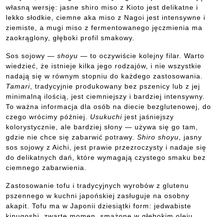
własną wersję: jasne shiro miso z Kioto jest delikatne i
lekko słodkie, ciemne aka miso z Nagoi jest intensywne i
ziemiste, a mugi miso z fermentowanego jęczmienia ma
zaokrąglony, głęboki profil smakowy.
Sos sojowy —
shoyu
— to oczywiście kolejny filar. Warto
wiedzieć, że istnieje kilka jego rodzajów, i nie wszystkie
nadają się w równym stopniu do każdego zastosowania.
Tamari
, tradycyjnie produkowany bez pszenicy lub z jej
minimalną ilością, jest ciemniejszy i bardziej intensywny.
To ważna informacja dla osób na diecie bezglutenowej, do
czego wrócimy później.
Usukuchi
jest jaśniejszy
kolorystycznie, ale bardziej słony — używa się go tam,
gdzie nie chce się zabarwić potrawy.
Shiro shoyu
, jasny
sos sojowy z Aichi, jest prawie przezroczysty i nadaje się
do delikatnych dań, które wymagają czystego smaku bez
ciemnego zabarwienia.
Zastosowanie tofu i tradycyjnych wyrobów z glutenu
pszennego w kuchni japońskiej zasługuje na osobny
akapit. Tofu ma w Japonii dziesiątki form: jedwabiste
kinugoshi, zwarte momen, smażone w głębokim oleju