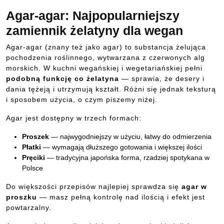
Agar-agar: Najpopularniejszy
zamiennik żelatyny dla wegan
Agar-agar (znany też jako agar) to substancja żelująca
pochodzenia roślinnego, wytwarzana z czerwonych alg
morskich. W kuchni wegańskiej i wegetariańskiej pełni
podobną funkcję co żelatyna
— sprawia, że desery i
dania tężeją i utrzymują kształt. Różni się jednak teksturą
i sposobem użycia, o czym piszemy niżej.
Agar jest dostępny w trzech formach:
Proszek
— najwygodniejszy w użyciu, łatwy do odmierzenia
Płatki
— wymagają dłuższego gotowania i większej ilości
Pręciki
— tradycyjna japońska forma, rzadziej spotykana w
Polsce
Do większości przepisów najlepiej sprawdza się
agar w
proszku
— masz pełną kontrolę nad ilością i efekt jest
powtarzalny.