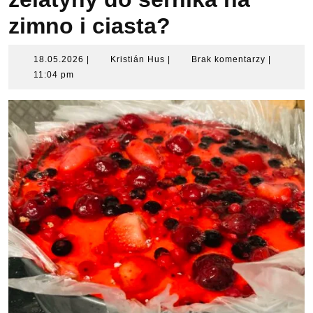
zimno i ciasta?
18.05.2026
Kristián
18.05.2026
|
Kristián Hus
|
Brak komentarzy
|
Hus
11:04 pm