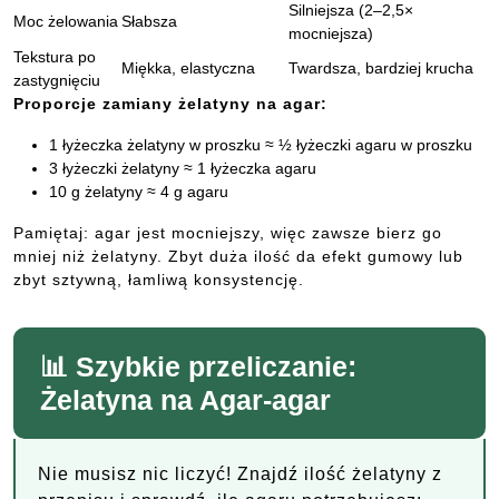
Silniejsza (2–2,5×
Moc żelowania
Słabsza
mocniejsza)
Tekstura po
Miękka, elastyczna
Twardsza, bardziej krucha
zastygnięciu
Proporcje zamiany żelatyny na agar:
1 łyżeczka żelatyny w proszku ≈ ½ łyżeczki agaru w proszku
3 łyżeczki żelatyny ≈ 1 łyżeczka agaru
10 g żelatyny ≈ 4 g agaru
Pamiętaj: agar jest mocniejszy, więc zawsze bierz go
mniej niż żelatyny. Zbyt duża ilość da efekt gumowy lub
zbyt sztywną, łamliwą konsystencję.
📊 Szybkie przeliczanie:
Żelatyna na Agar-agar
Nie musisz nic liczyć! Znajdź ilość żelatyny z