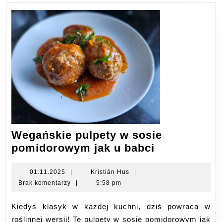
Wegańskie pulpety w sosie
Wegańskie
pomidorowym jak u babci
pulpety
w
01.11.2025
Kristián
01.11.2025
|
Kristián Hus
|
Hus
Brak komentarzy
|
5:58 pm
sosie
pomidorow
Kiedyś klasyk w każdej kuchni, dziś powraca w
jak
roślinnej wersji! Te pulpety w sosie pomidorowym jak