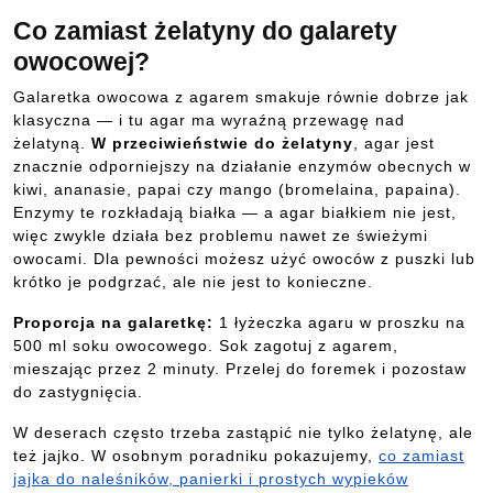
Co zamiast żelatyny do galarety
owocowej?
Galaretka owocowa z agarem smakuje równie dobrze jak
klasyczna — i tu agar ma wyraźną przewagę nad
żelatyną.
W przeciwieństwie do żelatyny
, agar jest
znacznie odporniejszy na działanie enzymów obecnych w
kiwi, ananasie, papai czy mango (bromelaina, papaina).
Enzymy te rozkładają białka — a agar białkiem nie jest,
więc zwykle działa bez problemu nawet ze świeżymi
owocami. Dla pewności możesz użyć owoców z puszki lub
krótko je podgrzać, ale nie jest to konieczne.
Proporcja na galaretkę:
1 łyżeczka agaru w proszku na
500 ml soku owocowego. Sok zagotuj z agarem,
mieszając przez 2 minuty. Przelej do foremek i pozostaw
do zastygnięcia.
W deserach często trzeba zastąpić nie tylko żelatynę, ale
też jajko. W osobnym poradniku pokazujemy,
co zamiast
jajka do naleśników, panierki i prostych wypieków