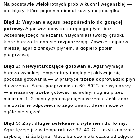
Na podstawie wielokrotnych prób w kuchni wegańskiej —
oto błędy, które popełnia niemal każdy na początku:
Błąd 1: Wsypanie agaru bezpośrednio do gorącej
potrawy.
Agar wrzucony do gorącego płynu bez
wcześniejszego mieszania natychmiast tworzy grudki,
które bardzo trudno się rozpuszczają. Zawsze najpierw
mieszaj agar z
zimnym
płynem, a dopiero potem
podgrzewaj.
Błąd 2: Niewystarczające gotowanie.
Agar wymaga
bardzo wysokiej temperatury i najlepiej aktywuje się
podczas gotowania — w praktyce trzeba doprowadzić płyn
do wrzenia. Samo podgrzanie do 60–80°C nie wystarczy
— mieszankę trzeba gotować na wolnym ogniu przez
minimum 1–2 minuty po osiągnięciu wrzenia. Jeśli agar
nie zostanie odpowiednio zagotowany, deser może w
ogóle nie stężeć.
Błąd 3: Zbyt długie zwlekanie z wylaniem do formy.
Agar tężeje już w temperaturze 32–40°C — czyli znacznie
szybciej niż żelatyna. Masz bardzo mało czasu od zdjęcia