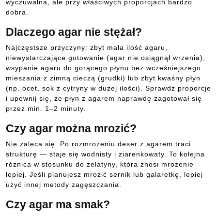
wyczuwalna, ale przy właściwych proporcjach bardzo
dobra.
Dlaczego agar nie stężał?
Najczęstsze przyczyny: zbyt mała ilość agaru,
niewystarczające gotowanie (agar nie osiągnął wrzenia),
wsypanie agaru do gorącego płynu bez wcześniejszego
mieszania z zimną cieczą (grudki) lub zbyt kwaśny płyn
(np. ocet, sok z cytryny w dużej ilości). Sprawdź proporcje
i upewnij się, że płyn z agarem naprawdę zagotował się
przez min. 1–2 minuty.
Czy agar można mrozić?
Nie zaleca się. Po rozmrożeniu deser z agarem traci
strukturę — staje się wodnisty i ziarenkowaty. To kolejna
różnica w stosunku do żelatyny, która znosi mrożenie
lepiej. Jeśli planujesz mrozić sernik lub galaretkę, lepiej
użyć innej metody zagęszczania.
Czy agar ma smak?