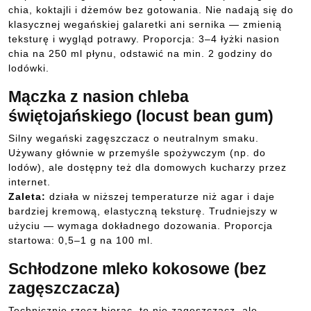
chia, koktajli i dżemów bez gotowania. Nie nadają się do
klasycznej wegańskiej galaretki ani sernika — zmienią
teksturę i wygląd potrawy. Proporcja: 3–4 łyżki nasion
chia na 250 ml płynu, odstawić na min. 2 godziny do
lodówki.
Mączka z nasion chleba
świętojańskiego (locust bean gum)
Silny wegański zagęszczacz o neutralnym smaku.
Używany głównie w przemyśle spożywczym (np. do
lodów), ale dostępny też dla domowych kucharzy przez
internet.
Zaleta:
działa w niższej temperaturze niż agar i daje
bardziej kremową, elastyczną teksturę. Trudniejszy w
użyciu — wymaga dokładnego dozowania. Proporcja
startowa: 0,5–1 g na 100 ml.
Schłodzone mleko kokosowe (bez
zagęszczacza)
Technicznie rzecz biorąc, to nie zagęszczacz, ale