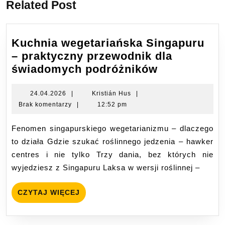
Related Post
Kuchnia wegetariańska Singapuru
– praktyczny przewodnik dla
Kuchnia
świadomych podróżników
wegetariań
Singapuru
24.04.2026
Kristián
24.04.2026
|
Kristián Hus
|
Hus
Brak komentarzy
|
12:52 pm
–
praktyczny
Fenomen singapurskiego wegetarianizmu – dlaczego
przewodnik
to działa Gdzie szukać roślinnego jedzenia – hawker
dla
centres i nie tylko Trzy dania, bez których nie
świadomyc
wyjedziesz z Singapuru Laksa w wersji roślinnej –
podróżnikó
CZYTAJ
CZYTAJ WIĘCEJ
WIĘCEJ