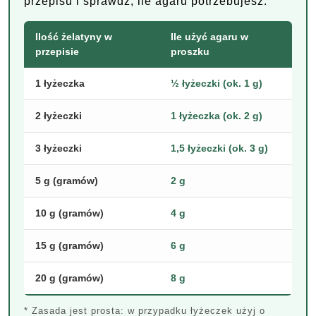
przepisu i sprawdź, ile agaru potrzebujesz:
Ilość żelatyny w
Ile użyć agaru w
przepisie
proszku
1 łyżeczka
½ łyżeczki (ok. 1 g)
2 łyżeczki
1 łyżeczka (ok. 2 g)
3 łyżeczki
1,5 łyżeczki (ok. 3 g)
5 g (gramów)
2 g
10 g (gramów)
4 g
15 g (gramów)
6 g
20 g (gramów)
8 g
* Zasada jest prosta: w przypadku łyżeczek użyj o