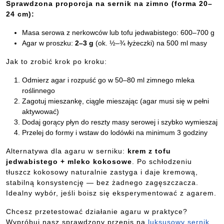
Sprawdzona proporcja na sernik na zimno (forma 20–
24 cm):
Masa serowa z nerkowców lub tofu jedwabistego: 600–700 g
Agar w proszku:
2–3 g
(ok. ½–¾ łyżeczki) na 500 ml masy
Jak to zrobić krok po kroku:
Odmierz agar i rozpuść go w 50–80 ml zimnego mleka
roślinnego
Zagotuj mieszankę, ciągle mieszając (agar musi się w pełni
aktywować)
Dodaj gorący płyn do reszty masy serowej i szybko wymieszaj
Przelej do formy i wstaw do lodówki na minimum 3 godziny
Alternatywa dla agaru w serniku:
krem z tofu
jedwabistego + mleko kokosowe
. Po schłodzeniu
tłuszcz kokosowy naturalnie zastyga i daje kremową,
stabilną konsystencję — bez żadnego zagęszczacza.
Idealny wybór, jeśli boisz się eksperymentować z agarem.
Chcesz przetestować działanie agaru w praktyce?
Wypróbuj nasz sprawdzony przepis na
luksusowy sernik