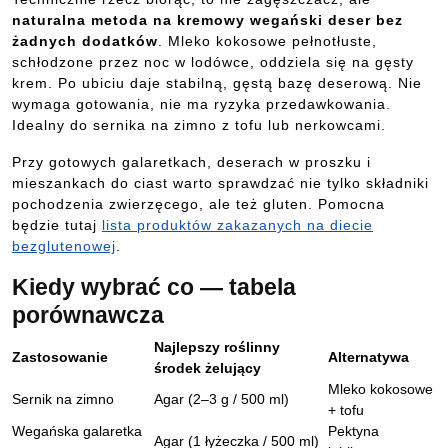
naturalna metoda na kremowy wegański deser bez
żadnych dodatków
. Mleko kokosowe pełnotłuste,
schłodzone przez noc w lodówce, oddziela się na gęsty
krem. Po ubiciu daje stabilną, gęstą bazę deserową. Nie
wymaga gotowania, nie ma ryzyka przedawkowania.
Idealny do sernika na zimno z tofu lub nerkowcami.
Przy gotowych galaretkach, deserach w proszku i
mieszankach do ciast warto sprawdzać nie tylko składniki
pochodzenia zwierzęcego, ale też gluten. Pomocna
będzie tutaj
lista produktów zakazanych na diecie
bezglutenowej
.
Kiedy wybrać co — tabela
porównawcza
Najlepszy roślinny
Zastosowanie
Alternatywa
środek żelujący
Mleko kokosowe
Sernik na zimno
Agar (2–3 g / 500 ml)
+ tofu
Wegańska galaretka
Pektyna
Agar (1 łyżeczka / 500 ml)