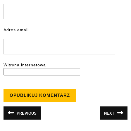
Adres email
Witryna internetowa
Nawigacja
PREVIOUS
NEXT
Poprzedni
Następny
wpisu
wpis:
wpis: