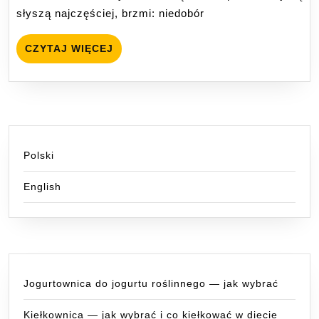
mówi
słyszą najczęściej, brzmi: niedobór
nauka?
CZYTAJ
CZYTAJ WIĘCEJ
WIĘCEJ
Polski
English
Jogurtownica do jogurtu roślinnego — jak wybrać
Kiełkownica — jak wybrać i co kiełkować w diecie