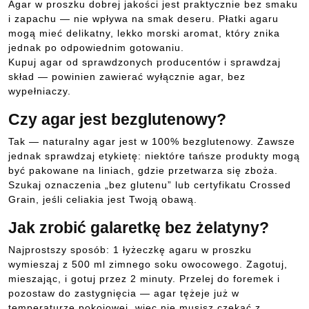
Agar w proszku dobrej jakości jest praktycznie bez smaku
i zapachu — nie wpływa na smak deseru. Płatki agaru
mogą mieć delikatny, lekko morski aromat, który znika
jednak po odpowiednim gotowaniu.
Kupuj agar od sprawdzonych producentów i sprawdzaj
skład — powinien zawierać wyłącznie agar, bez
wypełniaczy.
Czy agar jest bezglutenowy?
Tak — naturalny agar jest w 100% bezglutenowy. Zawsze
jednak sprawdzaj etykietę: niektóre tańsze produkty mogą
być pakowane na liniach, gdzie przetwarza się zboża.
Szukaj oznaczenia „bez glutenu” lub certyfikatu Crossed
Grain, jeśli celiakia jest Twoją obawą.
Jak zrobić galaretkę bez żelatyny?
Najprostszy sposób: 1 łyżeczkę agaru w proszku
wymieszaj z 500 ml zimnego soku owocowego. Zagotuj,
mieszając, i gotuj przez 2 minuty. Przelej do foremek i
pozostaw do zastygnięcia — agar tężeje już w
temperaturze pokojowej, więc nie musisz czekać z