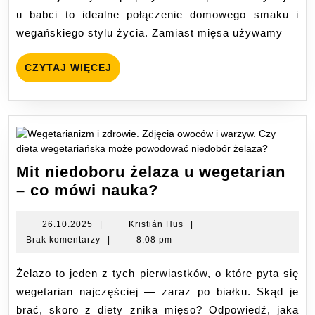
u
u babci to idealne połączenie domowego smaku i
babci
wegańskiego stylu życia. Zamiast mięsa używamy
CZYTAJ
CZYTAJ WIĘCEJ
WIĘCEJ
Mit niedoboru żelaza u wegetarian
Mit
– co mówi nauka?
niedoboru
żelaza
26.10.2025
Kristián
26.10.2025
|
Kristián Hus
|
Hus
Brak komentarzy
|
8:08 pm
u
wegetarian
Żelazo to jeden z tych pierwiastków, o które pyta się
–
wegetarian najczęściej — zaraz po białku. Skąd je
co
brać, skoro z diety znika mięso? Odpowiedź, jaką