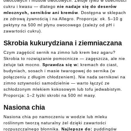
owocowych i musów owocowych. Żeluje tylko w obecności
cukru i kwasu — dlatego
nie nadaje się do deserów
mlecznych, serników ani kremów
. Dostępna w sklepach
ze zdrową żywnością i na Allegro. Proporcja: ok. 5–10 g
pektyny na 500 ml płynu owocowego (zależy od pH i
zawartości cukru).
Skrobia kukurydziana i ziemniaczana
Czym zagęścić sernik na zimno lub krem bez agaru?
Skrobia to rozwiązanie pomocnicze — zagęszcza, ale nie
żeluje tak mocno.
Sprawdza się w:
kremach do ciast,
budyniach, sosach i masie twarogowej do sernika (w
połączeniu z długim chłodzeniem). Nie nada sernikowi na
zimno sztywności samodzielnie — warto łączyć ze
schłodzonym mlekiem kokosowym lub tofu jedwabistym.
Proporcja: 1–2 łyżki skrobi na 500 ml masy.
Nasiona chia
Nasiona chia po namoczeniu w wodzie lub mleku
roślinnym tworzą naturalny żel dzięki zawartości
rozpuszczalnego błonnika.
Najlepsze do:
puddingów