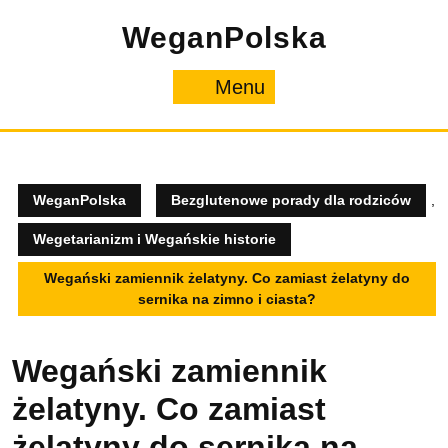
Skip
WeganPolska
to
content
Menu
Menu
WeganPolska
Bezglutenowe porady dla rodziców
,
Wegetarianizm i Wegańskie historie
Wegański zamiennik żelatyny. Co zamiast żelatyny do
sernika na zimno i ciasta?
Wegański zamiennik
żelatyny. Co zamiast
żelatyny do sernika na