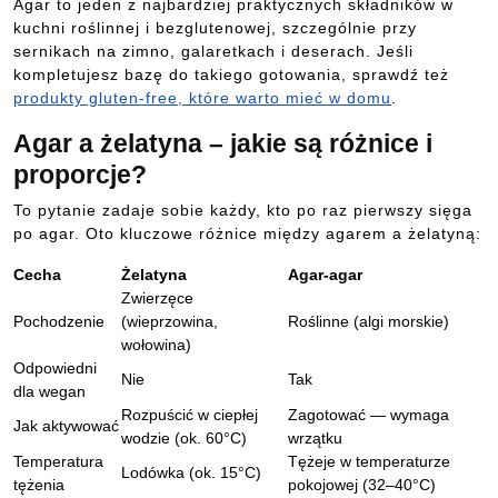
Agar to jeden z najbardziej praktycznych składników w
kuchni roślinnej i bezglutenowej, szczególnie przy
sernikach na zimno, galaretkach i deserach. Jeśli
kompletujesz bazę do takiego gotowania, sprawdź też
produkty gluten-free, które warto mieć w domu
.
Agar a żelatyna – jakie są różnice i
proporcje?
To pytanie zadaje sobie każdy, kto po raz pierwszy sięga
po agar. Oto kluczowe różnice między agarem a żelatyną:
Cecha
Żelatyna
Agar-agar
Zwierzęce
Pochodzenie
(wieprzowina,
Roślinne (algi morskie)
wołowina)
Odpowiedni
Nie
Tak
dla wegan
Rozpuścić w ciepłej
Zagotować — wymaga
Jak aktywować
wodzie (ok. 60°C)
wrzątku
Temperatura
Tężeje w temperaturze
Lodówka (ok. 15°C)
tężenia
pokojowej (32–40°C)