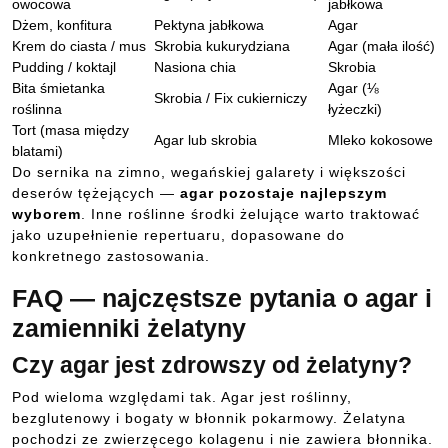
owocowa
jabłkowa
Dżem, konfitura
Pektyna jabłkowa
Agar
Krem do ciasta / mus
Skrobia kukurydziana
Agar (mała ilość)
Pudding / koktajl
Nasiona chia
Skrobia
Bita śmietanka
Agar (⅛
Skrobia / Fix cukierniczy
roślinna
łyżeczki)
Tort (masa między
Agar lub skrobia
Mleko kokosowe
blatami)
Do sernika na zimno, wegańskiej galarety i większości
deserów tężejących —
agar pozostaje najlepszym
wyborem
. Inne roślinne środki żelujące warto traktować
jako uzupełnienie repertuaru, dopasowane do
konkretnego zastosowania.
FAQ — najczęstsze pytania o agar i
zamienniki żelatyny
Czy agar jest zdrowszy od żelatyny?
Pod wieloma względami tak. Agar jest roślinny,
bezglutenowy i bogaty w błonnik pokarmowy. Żelatyna
pochodzi ze zwierzęcego kolagenu i nie zawiera błonnika.