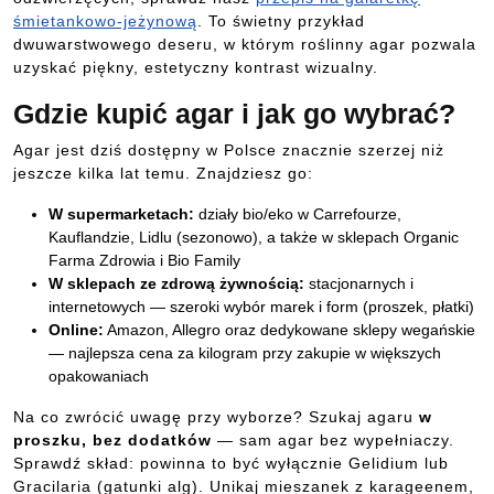
śmietankowo-jeżynową
. To świetny przykład
dwuwarstwowego deseru, w którym roślinny agar pozwala
uzyskać piękny, estetyczny kontrast wizualny.
Gdzie kupić agar i jak go wybrać?
Agar jest dziś dostępny w Polsce znacznie szerzej niż
jeszcze kilka lat temu. Znajdziesz go:
W supermarketach:
działy bio/eko w Carrefourze,
Kauflandzie, Lidlu (sezonowo), a także w sklepach Organic
Farma Zdrowia i Bio Family
W sklepach ze zdrową żywnością:
stacjonarnych i
internetowych — szeroki wybór marek i form (proszek, płatki)
Online:
Amazon, Allegro oraz dedykowane sklepy wegańskie
— najlepsza cena za kilogram przy zakupie w większych
opakowaniach
Na co zwrócić uwagę przy wyborze? Szukaj agaru
w
proszku, bez dodatków
— sam agar bez wypełniaczy.
Sprawdź skład: powinna to być wyłącznie Gelidium lub
Gracilaria (gatunki alg). Unikaj mieszanek z karageenem,