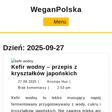
Skip
WeganPolska
to
content
Menu
Menu
Dzień:
2025-09-27
Kefir wodny – przepis z
Kefir
kryształków japońskich
wodny
27.09.2025
Kristián
27.09.2025
|
Kristián Hus
|
–
Hus
Brak komentarzy
|
2:53 pm
przepis
Kefir wodny to lekko musujący napój
z
fermentowany przygotowywany z wody, cukru i
kryształków
kryształków japońskich. Nie zawiera mleka ani