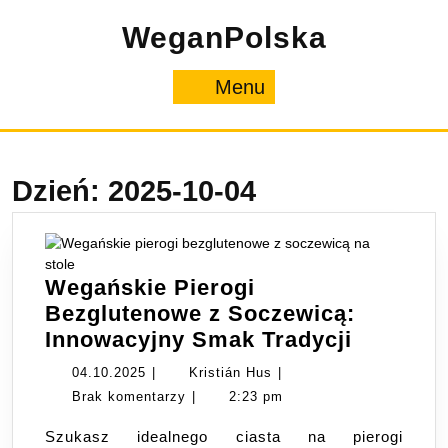
Skip
WeganPolska
to
content
Menu
Menu
Dzień:
2025-10-04
Wegańskie Pierogi
Bezglutenowe z Soczewicą:
Wegańsk
Innowacyjny Smak Tradycji
Pierogi
04.10.2025
Kristián
04.10.2025
|
Kristián Hus
|
Bezglut
Hus
Brak komentarzy
|
2:23 pm
z
Szukasz idealnego ciasta na pierogi
Soczewi