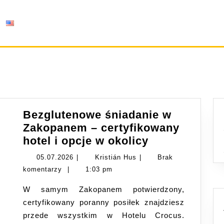
Bezglutenowe śniadanie w
Zakopanem – certyfikowany
Bezglutenow
hotel i opcje w okolicy
śniadanie
05.07.2026
Kristián
05.07.2026
|
Kristián Hus
|
Brak
w
Hus
komentarzy
|
1:03 pm
Zakopanem
W samym Zakopanem potwierdzony,
–
certyfikowany poranny posiłek znajdziesz
certyfikowan
przede wszystkim w Hotelu Crocus.
hotel