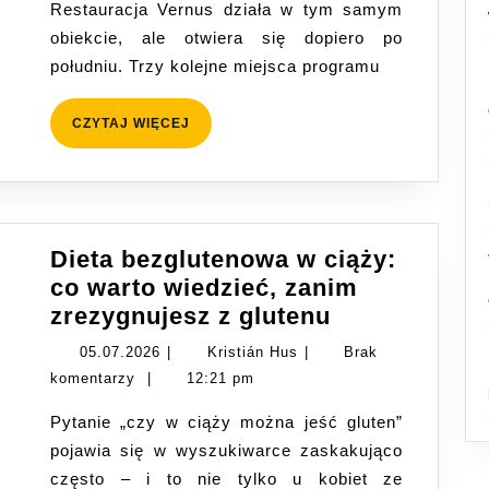
Restauracja Vernus działa w tym samym
i
obiekcie, ale otwiera się dopiero po
opcje
południu. Trzy kolejne miejsca programu
w
okolicy
CZYTAJ
CZYTAJ WIĘCEJ
WIĘCEJ
Dieta bezglutenowa w ciąży:
co warto wiedzieć, zanim
Dieta
zrezygnujesz z glutenu
bezglutenow
05.07.2026
Kristián
05.07.2026
|
Kristián Hus
|
Brak
w
Hus
komentarzy
|
12:21 pm
ciąży:
Pytanie „czy w ciąży można jeść gluten”
co
pojawia się w wyszukiwarce zaskakująco
warto
często – i to nie tylko u kobiet ze
wiedzieć,