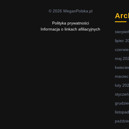
© 2026 WeganPolska.pl
Arc
Polityka prywatności
Informacja o linkach afiliacyjnych
sierpie
lipiec 
czerwie
maj 20
kwiecie
marzec
luty 20
styczeń
grudzie
listopa
paździe