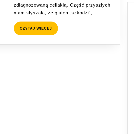
zdiagnozowaną celiakią. Część przyszłych
zanim
mam słyszała, że gluten „szkodzi”,
zrezygnujes
z
CZYTAJ
CZYTAJ WIĘCEJ
glutenu
WIĘCEJ