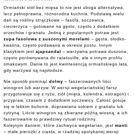
Ormiański stół bez mięsa to nie jest uboga alternatywa,
lecz pełnoprawna, różnorodna kuchnia. Podstawą wielu
dań są rośliny strączkowe – fasola, soczewica,
ciecierzyca – gotowane na gęsto, często z dodatkiem
orzechów i granatu. Jedną z popularnych potraw jest
zupa fasolowa z suszonymi morelami
– gęsta, słodko-
kwaśna, często podawana w okresie postu. Innym
klasykiem jest
ajapsandal
– warzywna potrawa duszona,
często porównywana do ratatouille, ale o innym profilu
smakowym. Danie to jest kwintesencją ormiańskiego lata,
gdy warzywa są najsłodsze.
Nie sposób pominąć
dolmy
– faszerowanych liści
winogron lub warzyw. W wersji wegetariańskiej farsz
przygotowuje się z ryżu, ziół (mięta, kolendra, estragon) i
przypraw, czasem z dodatkiem soczewicy. Całość gotuje
się w lekkim bulionie, doprawiana sokiem z granatu lub
cytryną. Liście winogron są zbierane późną wiosną, a ich
faszerowanie to prawdziwy rytuał rodzinny.
Kolejnym daniem, które zachwyca wegetarian, jest
manti
– małe pierożki z ciasta, w rzadziej spotykanej wersji