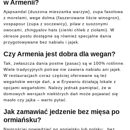
w Armenii?
Ajapsandal (duszona mieszanka warzyw), zupa fasolowa
z morelami, wege dolma (faszerowane liście winogron),
vospapour (zupa z soczewicy), pilaw z suszonymi
owocami, zhingyalov hats (cienki chleb z ziołami). W
okresie postu dostępne są również specjalne dania
przygotowywane bez nabiału i jajek.
Czy Armenia jest dobra dla wegan?
Tak, zwłaszcza dania postne (pasac) są w 100% roślinne.
Wiele tradycyjnych potraw nie zawiera nabiału ani jajek.
W restauracjach coraz częściej oferowane są też
wegańskie wersje dań, a w Erywaniu działają lokale z
opcjami wegańskimi. Należy jednak pamiętać, że w
domowych wersjach niektórych dań może pojawiać się
masło czy jajka – warto pytać.
Jak zamawiać jedzenie bez mięsa po
ormiańsku?
Najprościej powiedzieć po angielsku lub polsku: „bez