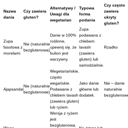
Czy często
Alternatywy /
Typowa
Nazwa
Czy zawiera
zawiera
Uwagi dla
forma
dania
gluten?
ukryty
wegetarian
podania
gluten?
Zupa
Danie w 100%
podawana z
Zupa
roślinne,
chlebem
Nie (naturalnie
fasolowa z
upewnij się, że
lavash
Rzadko
bezglutenowa)
morelami
bulion jest
(zawiera
warzywny.
gluten) lub
samodzielnie.
Wegetariańskie,
często
wegańskie.
Jako danie
Nie – danie
Nie (naturalnie
Ajapsandal
Podawane z
główne lub
naturalnie
bezglutenowe)
chlebem lavash
dodatek.
bezglutenow
(zawiera gluten)
lub ryżem.
Wersja z ryżem
jest
bezglutenowa.