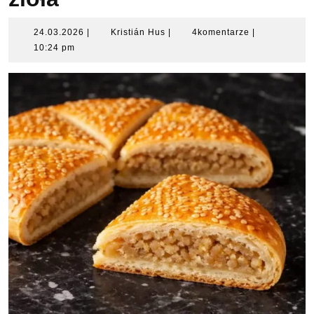
24.03.2026
Kristián
24.03.2026
|
Kristián Hus
|
4komentarze
|
Hus
10:24 pm