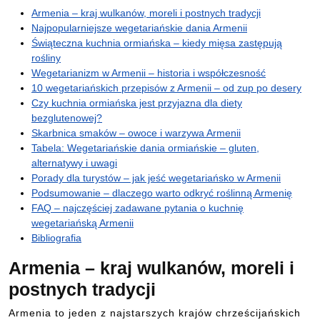
Armenia – kraj wulkanów, moreli i postnych tradycji
Najpopularniejsze wegetariańskie dania Armenii
Świąteczna kuchnia ormiańska – kiedy mięsa zastępują
rośliny
Wegetarianizm w Armenii – historia i współczesność
10 wegetariańskich przepisów z Armenii – od zup po desery
Czy kuchnia ormiańska jest przyjazna dla diety
bezglutenowej?
Skarbnica smaków – owoce i warzywa Armenii
Tabela: Wegetariańskie dania ormiańskie – gluten,
alternatywy i uwagi
Porady dla turystów – jak jeść wegetariańsko w Armenii
Podsumowanie – dlaczego warto odkryć roślinną Armenię
FAQ – najczęściej zadawane pytania o kuchnię
wegetariańską Armenii
Bibliografia
Armenia – kraj wulkanów, moreli i
postnych tradycji
Armenia to jeden z najstarszych krajów chrześcijańskich