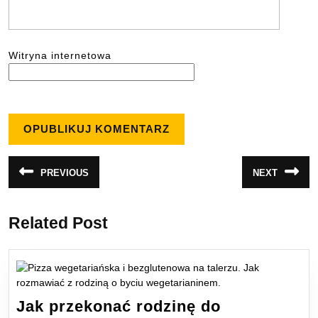
Witryna internetowa
Nawigacja
PREVIOUS
NEXT
Poprzedni
Następny
wpisu
wpis:
wpis:
Related Post
Jak przekonać rodzinę do