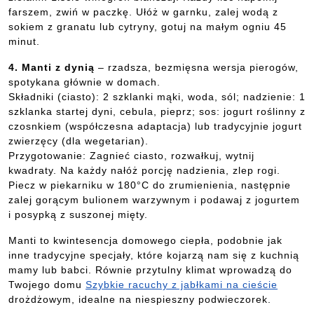
farszem, zwiń w paczkę. Ułóż w garnku, zalej wodą z
sokiem z granatu lub cytryny, gotuj na małym ogniu 45
minut.
4. Manti z dynią
– rzadsza, bezmięsna wersja pierogów,
spotykana głównie w domach.
Składniki (ciasto): 2 szklanki mąki, woda, sól; nadzienie: 1
szklanka startej dyni, cebula, pieprz; sos: jogurt roślinny z
czosnkiem (współczesna adaptacja) lub tradycyjnie jogurt
zwierzęcy (dla wegetarian).
Przygotowanie: Zagnieć ciasto, rozwałkuj, wytnij
kwadraty. Na każdy nałóż porcję nadzienia, zlep rogi.
Piecz w piekarniku w 180°C do zrumienienia, następnie
zalej gorącym bulionem warzywnym i podawaj z jogurtem
i posypką z suszonej mięty.
Manti to kwintesencja domowego ciepła, podobnie jak
inne tradycyjne specjały, które kojarzą nam się z kuchnią
mamy lub babci. Równie przytulny klimat wprowadzą do
Twojego domu
Szybkie racuchy z jabłkami na cieście
drożdżowym, idealne na niespieszny podwieczorek.