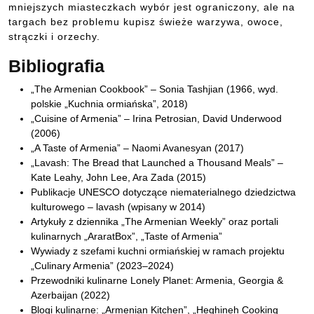
mniejszych miasteczkach wybór jest ograniczony, ale na
targach bez problemu kupisz świeże warzywa, owoce,
strączki i orzechy.
Bibliografia
„The Armenian Cookbook” – Sonia Tashjian (1966, wyd.
polskie „Kuchnia ormiańska”, 2018)
„Cuisine of Armenia” – Irina Petrosian, David Underwood
(2006)
„A Taste of Armenia” – Naomi Avanesyan (2017)
„Lavash: The Bread that Launched a Thousand Meals” –
Kate Leahy, John Lee, Ara Zada (2015)
Publikacje UNESCO dotyczące niematerialnego dziedzictwa
kulturowego – lavash (wpisany w 2014)
Artykuły z dziennika „The Armenian Weekly” oraz portali
kulinarnych „AraratBox”, „Taste of Armenia”
Wywiady z szefami kuchni ormiańskiej w ramach projektu
„Culinary Armenia” (2023–2024)
Przewodniki kulinarne Lonely Planet: Armenia, Georgia &
Azerbaijan (2022)
Blogi kulinarne: „Armenian Kitchen”, „Heghineh Cooking