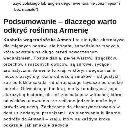
użyć polskiego lub angielskiego, ewentualnie „bez mięsa” i
„bez nabiału”).
Podsumowanie – dlaczego warto
odkryć roślinną Armenię
Kuchnia wegetariańska Armenii
to nie tylko alternatywa
dla mięsnych potraw, ale bogata, samodzielna tradycja,
która powstała na długo przed nowoczesnym
weganizmem. Postne dania, pełne warzyw, strączków,
orzechów i suszonych owoców, są zdrowe, sycące i
aromatyczne. Armenia to kraj, w którym wegetarianin
może cieszyć się różnorodnością smaków – od gęstych
zup po lekkie sałatki, od chrupiącego lawaszu po słodkie
morele. Odwiedzając ten kraj, nie tylko odkryjesz jego
starożytną historię, ale też zasmakujesz w kuchni, która
od wieków udowadnia, że roślinne jedzenie może być
prawdziwą ucztą. Zachęcamy do eksperymentowania w
domu z podanymi przepisami i do planowania kulinarnej
podróży do Armenii – kraju, który na każdym kroku
pokazuje, jak smakuje tradycja.