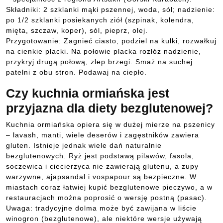
Składniki: 2 szklanki mąki pszennej, woda, sól; nadzienie:
po 1/2 szklanki posiekanych ziół (szpinak, kolendra,
mięta, szczaw, koper), sól, pieprz, olej.
Przygotowanie: Zagnieć ciasto, podziel na kulki, rozwałkuj
na cienkie placki. Na połowie placka rozłóż nadzienie,
przykryj drugą połową, zlep brzegi. Smaż na suchej
patelni z obu stron. Podawaj na ciepło.
Czy kuchnia ormiańska jest
przyjazna dla diety bezglutenowej?
Kuchnia ormiańska opiera się w dużej mierze na pszenicy
– lavash, manti, wiele deserów i zagęstników zawiera
gluten. Istnieje jednak wiele dań naturalnie
bezglutenowych. Ryż jest podstawą pilawów, fasola,
soczewica i ciecierzyca nie zawierają glutenu, a zupy
warzywne, ajapsandal i vospapour są bezpieczne. W
miastach coraz łatwiej kupić bezglutenowe pieczywo, a w
restauracjach można poprosić o wersję postną (pasac).
Uwaga: tradycyjne dolma może być zawijana w liście
winogron (bezglutenowe), ale niektóre wersje używają