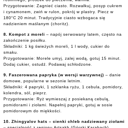
Przygotowanie: Zagnieć ciasto. Rozwałkuj, posyp cukrem
i cynamonem, zwiń w rulon, pokrój w plastry. Piecz w
180°C 20 minut. Tradycyjnie ciasto wzbogaca się
nadzieniem maślanym (choritz).
8. Kompot z moreli
– napój serwowany latem, często na
zakończenie posiłku.
Składniki: 1 kg świeżych moreli, 1 l wody, cukier do
smaku.
Przygotowanie: Morele umyj, zalej wodą, gotuj 15 minut.
Dodaj cukier, ostudź. Podawaj schłodzone.
9. Faszerowana papryka (w wersji warzywnej)
– danie
domowe, popularne w sezonie letnim.
Składniki: 4 papryki, 1 szklanka ryżu, 1 cebula, pomidory,
kolendra, sól, pieprz.
Przygotowanie: Ryż wymieszaj z posiekaną cebulą,
pomidorami i ziołami. Napełnij papryki, gotuj w sosie
pomidorowym do miękkości.
10. Zhingyalov hats – cienki chleb nadziewany ziołami
– specjalność z regionu Artsakh (Górski Karabach).