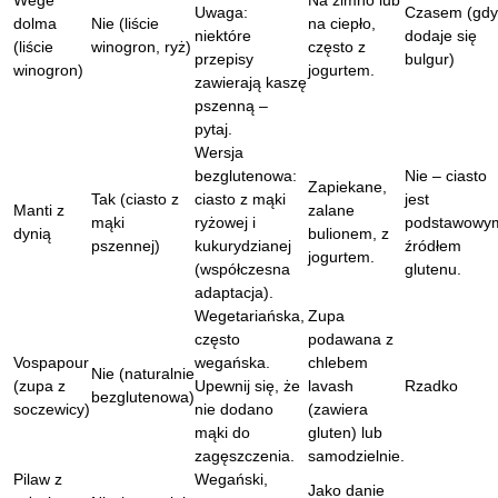
Wege
Na zimno lub
Uwaga:
Czasem (gdy
dolma
Nie (liście
na ciepło,
niektóre
dodaje się
(liście
winogron, ryż)
często z
przepisy
bulgur)
winogron)
jogurtem.
zawierają kaszę
pszenną –
pytaj.
Wersja
bezglutenowa:
Nie – ciasto
Zapiekane,
Tak (ciasto z
ciasto z mąki
jest
Manti z
zalane
mąki
ryżowej i
podstawowy
dynią
bulionem, z
pszennej)
kukurydzianej
źródłem
jogurtem.
(współczesna
glutenu.
adaptacja).
Wegetariańska,
Zupa
często
podawana z
Vospapour
wegańska.
chlebem
Nie (naturalnie
(zupa z
Upewnij się, że
lavash
Rzadko
bezglutenowa)
soczewicy)
nie dodano
(zawiera
mąki do
gluten) lub
zagęszczenia.
samodzielnie.
Pilaw z
Wegański,
Jako danie