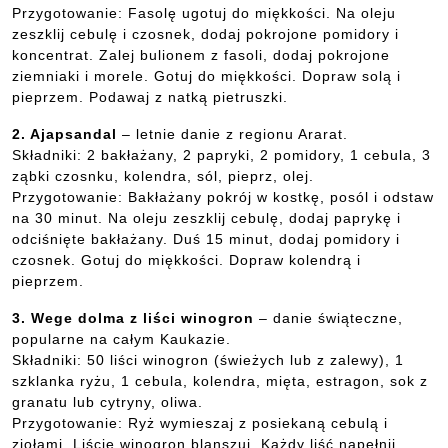
Przygotowanie: Fasolę ugotuj do miękkości. Na oleju
zeszklij cebulę i czosnek, dodaj pokrojone pomidory i
koncentrat. Zalej bulionem z fasoli, dodaj pokrojone
ziemniaki i morele. Gotuj do miękkości. Dopraw solą i
pieprzem. Podawaj z natką pietruszki.
2. Ajapsandal
– letnie danie z regionu Ararat.
Składniki: 2 bakłażany, 2 papryki, 2 pomidory, 1 cebula, 3
ząbki czosnku, kolendra, sól, pieprz, olej.
Przygotowanie: Bakłażany pokrój w kostkę, posól i odstaw
na 30 minut. Na oleju zeszklij cebulę, dodaj paprykę i
odciśnięte bakłażany. Duś 15 minut, dodaj pomidory i
czosnek. Gotuj do miękkości. Dopraw kolendrą i
pieprzem.
3. Wege dolma z liści winogron
– danie świąteczne,
popularne na całym Kaukazie.
Składniki: 50 liści winogron (świeżych lub z zalewy), 1
szklanka ryżu, 1 cebula, kolendra, mięta, estragon, sok z
granatu lub cytryny, oliwa.
Przygotowanie: Ryż wymieszaj z posiekaną cebulą i
ziołami. Liście winogron blanszuj. Każdy liść napełnij