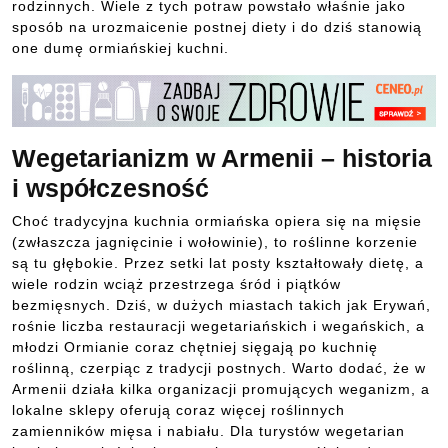
rodzinnych. Wiele z tych potraw powstało właśnie jako
sposób na urozmaicenie postnej diety i do dziś stanowią
one dumę ormiańskiej kuchni.
Wegetarianizm w Armenii – historia
i współczesność
Choć tradycyjna kuchnia ormiańska opiera się na mięsie
(zwłaszcza jagnięcinie i wołowinie), to roślinne korzenie
są tu głębokie. Przez setki lat posty kształtowały dietę, a
wiele rodzin wciąż przestrzega śród i piątków
bezmięsnych. Dziś, w dużych miastach takich jak Erywań,
rośnie liczba restauracji wegetariańskich i wegańskich, a
młodzi Ormianie coraz chętniej sięgają po kuchnię
roślinną, czerpiąc z tradycji postnych. Warto dodać, że w
Armenii działa kilka organizacji promujących weganizm, a
lokalne sklepy oferują coraz więcej roślinnych
zamienników mięsa i nabiału. Dla turystów wegetarian