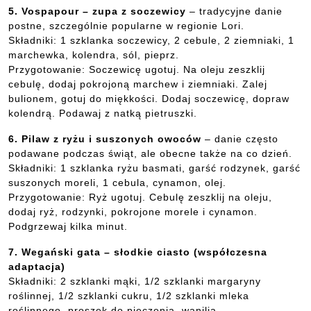
5. Vospapour – zupa z soczewicy
– tradycyjne danie
postne, szczególnie popularne w regionie Lori.
Składniki: 1 szklanka soczewicy, 2 cebule, 2 ziemniaki, 1
marchewka, kolendra, sól, pieprz.
Przygotowanie: Soczewicę ugotuj. Na oleju zeszklij
cebulę, dodaj pokrojoną marchew i ziemniaki. Zalej
bulionem, gotuj do miękkości. Dodaj soczewicę, dopraw
kolendrą. Podawaj z natką pietruszki.
6. Pilaw z ryżu i suszonych owoców
– danie często
podawane podczas świąt, ale obecne także na co dzień.
Składniki: 1 szklanka ryżu basmati, garść rodzynek, garść
suszonych moreli, 1 cebula, cynamon, olej.
Przygotowanie: Ryż ugotuj. Cebulę zeszklij na oleju,
dodaj ryż, rodzynki, pokrojone morele i cynamon.
Podgrzewaj kilka minut.
7. Wegański gata – słodkie ciasto (współczesna
adaptacja)
Składniki: 2 szklanki mąki, 1/2 szklanki margaryny
roślinnej, 1/2 szklanki cukru, 1/2 szklanki mleka
roślinnego, proszek do pieczenia, wanilia.