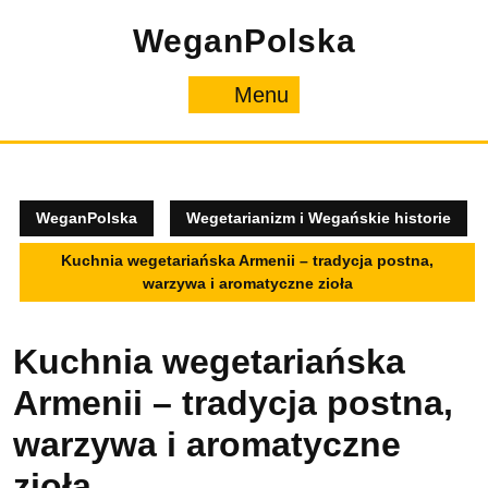
Skip
WeganPolska
to
content
Menu
Menu
WeganPolska
Wegetarianizm i Wegańskie historie
Kuchnia wegetariańska Armenii – tradycja postna,
warzywa i aromatyczne zioła
Kuchnia wegetariańska
Armenii – tradycja postna,
warzywa i aromatyczne
zioła