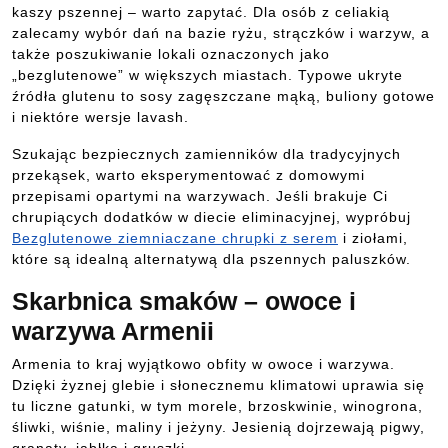
kaszy pszennej – warto zapytać. Dla osób z celiakią
zalecamy wybór dań na bazie ryżu, strączków i warzyw, a
także poszukiwanie lokali oznaczonych jako
„bezglutenowe” w większych miastach. Typowe ukryte
źródła glutenu to sosy zagęszczane mąką, buliony gotowe
i niektóre wersje lavash.
Szukając bezpiecznych zamienników dla tradycyjnych
przekąsek, warto eksperymentować z domowymi
przepisami opartymi na warzywach. Jeśli brakuje Ci
chrupiących dodatków w diecie eliminacyjnej, wypróbuj
Bezglutenowe ziemniaczane chrupki z serem
i ziołami,
które są idealną alternatywą dla pszennych paluszków.
Skarbnica smaków – owoce i
warzywa Armenii
Armenia to kraj wyjątkowo obfity w owoce i warzywa.
Dzięki żyznej glebie i słonecznemu klimatowi uprawia się
tu liczne gatunki, w tym morele, brzoskwinie, winogrona,
śliwki, wiśnie, maliny i jeżyny. Jesienią dojrzewają pigwy,