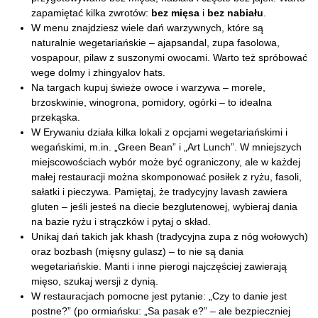
zapamiętać kilka zwrotów:
bez mięsa
i
bez nabiału
.
W menu znajdziesz wiele dań warzywnych, które są
naturalnie wegetariańskie – ajapsandal, zupa fasolowa,
vospapour, pilaw z suszonymi owocami. Warto też spróbować
wege dolmy i zhingyalov hats.
Na targach kupuj świeże owoce i warzywa – morele,
brzoskwinie, winogrona, pomidory, ogórki – to idealna
przekąska.
W Erywaniu działa kilka lokali z opcjami wegetariańskimi i
wegańskimi, m.in. „Green Bean” i „Art Lunch”. W mniejszych
miejscowościach wybór może być ograniczony, ale w każdej
małej restauracji można skomponować posiłek z ryżu, fasoli,
sałatki i pieczywa. Pamiętaj, że tradycyjny lavash zawiera
gluten – jeśli jesteś na diecie bezglutenowej, wybieraj dania
na bazie ryżu i strączków i pytaj o skład.
Unikaj dań takich jak khash (tradycyjna zupa z nóg wołowych)
oraz bozbash (mięsny gulasz) – to nie są dania
wegetariańskie. Manti i inne pierogi najczęściej zawierają
mięso, szukaj wersji z dynią.
W restauracjach pomocne jest pytanie: „Czy to danie jest
postne?” (po ormiańsku: „Sa pasak e?” – ale bezpieczniej