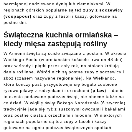
bezmięsnej nadziewane dynią lub ziemniakami. W
regionach górskich popularne są też
zupy z soczewicy
(vospapour)
oraz zupy z fasoli i kaszy, gotowane na
postne dni.
Świąteczna kuchnia ormiańska –
kiedy mięsa zastępują rośliny
W Armenii święta są ściśle związane z postem. W okresie
Wielkiego Postu (w ormiańskim kościele trwa on 48 dni)
oraz w środy i piątki przez cały rok, na stołach królują
dania roślinne. Wśród nich są postne zupy z soczewicy i
zbóż (czasem nazywane regionalnie). Na Wielkanoc,
która kończy post, przygotowuje się bogato zdobione
ryżowe pilawy z rodzynkami i orzechami (
pilaw
) – danie
to często podawane podczas świąt, ale obecne także na
co dzień. W wigilię świąt Bożego Narodzenia (6 stycznia)
tradycyjnie jada się ryż z suszonymi owocami i bakaliami
oraz postne ciasta z orzechami i miodem. W niektórych
regionach popularne są też zupy z fasoli i kaszy,
gotowane na ogniu podczas świątecznych spotkań