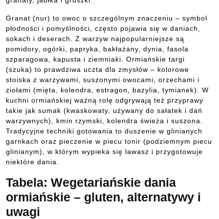
granaty, jabłka i gruszki.
Granat (nur) to owoc o szczególnym znaczeniu – symbol
płodności i pomyślności, często pojawia się w daniach,
sokach i deserach. Z warzyw najpopularniejsze są
pomidory, ogórki, papryka, bakłażany, dynia, fasola
szparagowa, kapusta i ziemniaki. Ormiańskie targi
(szuka) to prawdziwa uczta dla zmysłów – kolorowe
stoiska z warzywami, suszonymi owocami, orzechami i
ziołami (mięta, kolendra, estragon, bazylia, tymianek). W
kuchni ormiańskiej ważną rolę odgrywają też przyprawy
takie jak sumak (kwaskowaty, używany do sałatek i dań
warzywnych), kmin rzymski, kolendra świeża i suszona.
Tradycyjne techniki gotowania to duszenie w glinianych
garnkach oraz pieczenie w piecu tonir (podziemnym piecu
glinianym), w którym wypieka się lawasz i przygotowuje
niektóre dania.
Tabela: Wegetariańskie dania
ormiańskie – gluten, alternatywy i
uwagi