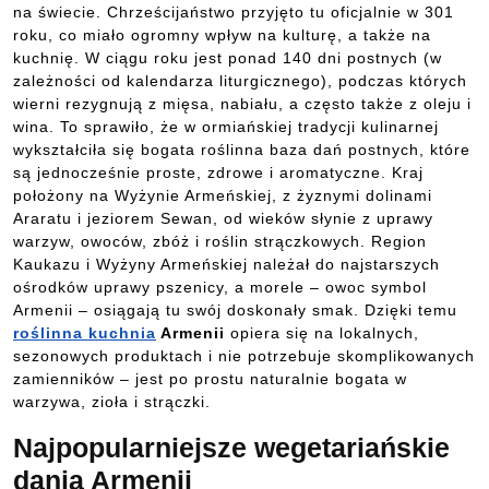
na świecie. Chrześcijaństwo przyjęto tu oficjalnie w 301
roku, co miało ogromny wpływ na kulturę, a także na
kuchnię. W ciągu roku jest ponad 140 dni postnych (w
zależności od kalendarza liturgicznego), podczas których
wierni rezygnują z mięsa, nabiału, a często także z oleju i
wina. To sprawiło, że w ormiańskiej tradycji kulinarnej
wykształciła się bogata roślinna baza dań postnych, które
są jednocześnie proste, zdrowe i aromatyczne. Kraj
położony na Wyżynie Armeńskiej, z żyznymi dolinami
Araratu i jeziorem Sewan, od wieków słynie z uprawy
warzyw, owoców, zbóż i roślin strączkowych. Region
Kaukazu i Wyżyny Armeńskiej należał do najstarszych
ośrodków uprawy pszenicy, a morele – owoc symbol
Armenii – osiągają tu swój doskonały smak. Dzięki temu
roślinna kuchnia
Armenii
opiera się na lokalnych,
sezonowych produktach i nie potrzebuje skomplikowanych
zamienników – jest po prostu naturalnie bogata w
warzywa, zioła i strączki.
Najpopularniejsze wegetariańskie
dania Armenii