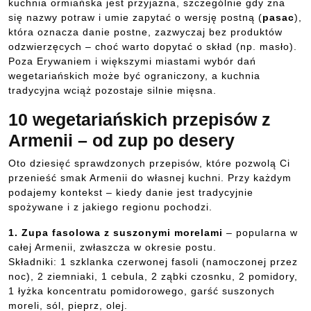
kuchnia ormiańska jest przyjazna, szczególnie gdy zna
się nazwy potraw i umie zapytać o wersję postną (
pasac
),
która oznacza danie postne, zazwyczaj bez produktów
odzwierzęcych – choć warto dopytać o skład (np. masło).
Poza Erywaniem i większymi miastami wybór dań
wegetariańskich może być ograniczony, a kuchnia
tradycyjna wciąż pozostaje silnie mięsna.
10 wegetariańskich przepisów z
Armenii – od zup po desery
Oto dziesięć sprawdzonych przepisów, które pozwolą Ci
przenieść smak Armenii do własnej kuchni. Przy każdym
podajemy kontekst – kiedy danie jest tradycyjnie
spożywane i z jakiego regionu pochodzi.
1. Zupa fasolowa z suszonymi morelami
– popularna w
całej Armenii, zwłaszcza w okresie postu.
Składniki: 1 szklanka czerwonej fasoli (namoczonej przez
noc), 2 ziemniaki, 1 cebula, 2 ząbki czosnku, 2 pomidory,
1 łyżka koncentratu pomidorowego, garść suszonych
moreli, sól, pieprz, olej.