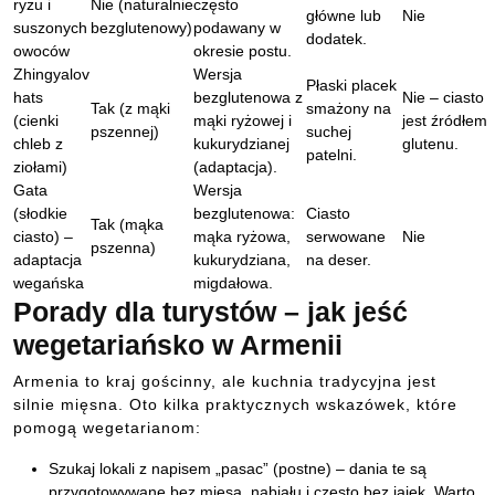
ryżu i
Nie (naturalnie
często
główne lub
Nie
suszonych
bezglutenowy)
podawany w
dodatek.
owoców
okresie postu.
Zhingyalov
Wersja
Płaski placek
hats
bezglutenowa z
Nie – ciasto
Tak (z mąki
smażony na
(cienki
mąki ryżowej i
jest źródłem
pszennej)
suchej
chleb z
kukurydzianej
glutenu.
patelni.
ziołami)
(adaptacja).
Gata
Wersja
(słodkie
bezglutenowa:
Ciasto
Tak (mąka
ciasto) –
mąka ryżowa,
serwowane
Nie
pszenna)
adaptacja
kukurydziana,
na deser.
wegańska
migdałowa.
Porady dla turystów – jak jeść
wegetariańsko w Armenii
Armenia to kraj gościnny, ale kuchnia tradycyjna jest
silnie mięsna. Oto kilka praktycznych wskazówek, które
pomogą wegetarianom:
Szukaj lokali z napisem „pasac” (postne) – dania te są
przygotowywane bez mięsa, nabiału i często bez jajek. Warto