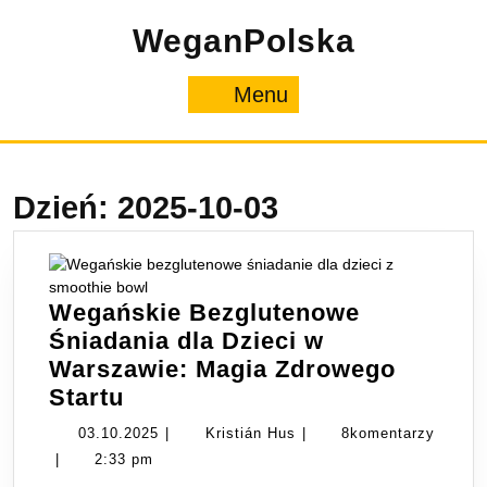
Skip
WeganPolska
to
content
Menu
Menu
Dzień:
2025-10-03
Wegańskie Bezglutenowe
Śniadania dla Dzieci w
Warszawie: Magia Zdrowego
Wegańskie
Startu
Bezglutenowe
03.10.2025
Kristián
03.10.2025
|
Kristián Hus
|
8komentarzy
Śniadania
Hus
|
2:33 pm
dla