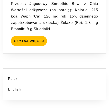
Przepis: Jagodowy Smoothie Bowl z Chia
Dzieci
Wartości odżywcze (na porcję): Kalorie: 215
w
kcal Wapń (Ca): 120 mg (ok. 15% dziennego
Warszawie:
zapotrzebowania dziecka) Żelazo (Fe): 1.8 mg
Magia
Błonnik: 9 g Składniki
Zdrowego
Startu
CZYTAJ
CZYTAJ WIĘCEJ
WIĘCEJ
Polski
English