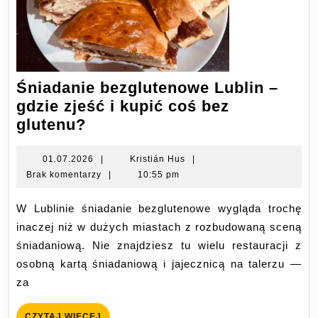
Śniadanie bezglutenowe Lublin –
gdzie zjeść i kupić coś bez
Śniadanie
glutenu?
bezglutenowe
Lublin
01.07.2026
Kristián
01.07.2026
|
Kristián Hus
|
Hus
Brak komentarzy
|
10:55 pm
–
gdzie
W Lublinie śniadanie bezglutenowe wygląda trochę
zjeść
inaczej niż w dużych miastach z rozbudowaną sceną
i
śniadaniową. Nie znajdziesz tu wielu restauracji z
kupić
osobną kartą śniadaniową i jajecznicą na talerzu —
coś
za
bez
glutenu?
CZYTAJ
CZYTAJ WIĘCEJ