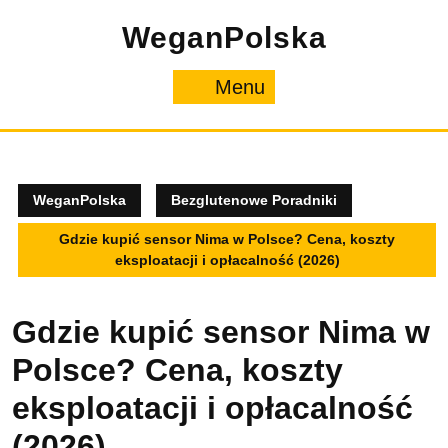
Skip
WeganPolska
to
content
Menu
Menu
WeganPolska
Bezglutenowe Poradniki
Gdzie kupić sensor Nima w Polsce? Cena, koszty
eksploatacji i opłacalność (2026)
Gdzie kupić sensor Nima w
Polsce? Cena, koszty
eksploatacji i opłacalność
(2026)