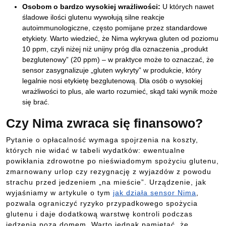
Osobom o bardzo wysokiej wrażliwości:
U których nawet
śladowe ilości glutenu wywołują silne reakcje
autoimmunologiczne, często pomijane przez standardowe
etykiety. Warto wiedzieć, że Nima wykrywa gluten od poziomu
10 ppm, czyli niżej niż unijny próg dla oznaczenia „produkt
bezglutenowy” (20 ppm) – w praktyce może to oznaczać, że
sensor zasygnalizuje „gluten wykryty” w produkcie, który
legalnie nosi etykietę bezglutenową. Dla osób o wysokiej
wrażliwości to plus, ale warto rozumieć, skąd taki wynik może
się brać.
Czy Nima zwraca się finansowo?
Pytanie o opłacalność wymaga spojrzenia na koszty,
których nie widać w tabeli wydatków: ewentualne
powikłania zdrowotne po nieświadomym spożyciu glutenu,
zmarnowany urlop czy rezygnację z wyjazdów z powodu
strachu przed jedzeniem „na mieście”. Urządzenie, jak
wyjaśniamy w artykule o tym
jak działa sensor Nima
,
pozwala ograniczyć ryzyko przypadkowego spożycia
glutenu i daje dodatkową warstwę kontroli podczas
jedzenia poza domem. Warto jednak pamiętać, że