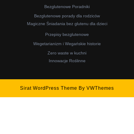
Bezglutenowe Poradniki
Bezglutenowe porady dla rodziców
Magiczne Śniadania bez glutenu dla dzieci
Przepisy bezglutenowe
Wegetarianizm i Wegańskie historie
Zero waste w kuchni
Innowacje Roślinne
Sirat WordPress Theme
By VWThemes