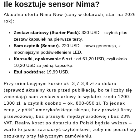
Ile kosztuje sensor Nima?
Aktualna oferta Nima Now (ceny w dolarach, stan na 2026
rok):
Zestaw startowy (Starter Pack):
330 USD – czytnik plus
zestaw kapsułek na pierwsze testy.
Sam czytnik (Sensor):
220 USD – nowa generacja, z
mocniejszym podświetleniem LED.
Kapsułki, opakowanie 6 szt.:
od 61,20 USD, czyli około
10,20 USD za jedną kapsułkę.
Etui podróżne:
19,99 USD.
Przy orientacyjnym kursie ok. 3,7-3,8 zł za dolara
(sprawdź aktualny kurs przed publikacją, bo te liczby się
zmieniają) sam zestaw startowy to wydatek rzędu 1200-
1300 zł, a czytnik osobno – ok. 800-850 zł. To jednak
ceny „z półki” amerykańskiego sklepu, bez prowizji firmy
przewozowej, bez przesyłki międzynarodowej i bez 23%
VAT. Realny koszt po dotarciu do Polski będzie wyższy –
warto to jasno zaznaczyć czytelnikowi, żeby nie poczuł się
oszukany przy faktycznym zamówieniu.