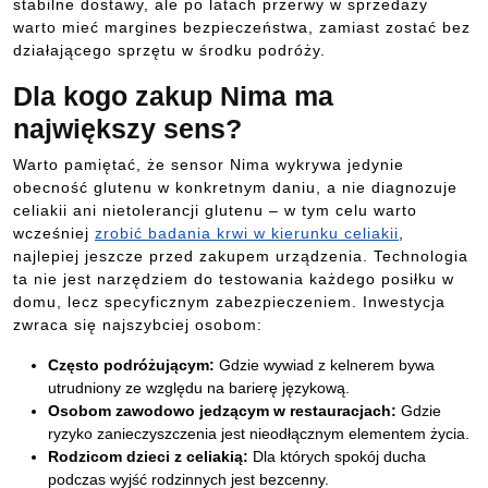
stabilne dostawy, ale po latach przerwy w sprzedaży
warto mieć margines bezpieczeństwa, zamiast zostać bez
działającego sprzętu w środku podróży.
Dla kogo zakup Nima ma
największy sens?
Warto pamiętać, że sensor Nima wykrywa jedynie
obecność glutenu w konkretnym daniu, a nie diagnozuje
celiakii ani nietolerancji glutenu – w tym celu warto
wcześniej
zrobić badania krwi w kierunku celiakii
,
najlepiej jeszcze przed zakupem urządzenia. Technologia
ta nie jest narzędziem do testowania każdego posiłku w
domu, lecz specyficznym zabezpieczeniem. Inwestycja
zwraca się najszybciej osobom:
Często podróżującym:
Gdzie wywiad z kelnerem bywa
utrudniony ze względu na barierę językową.
Osobom zawodowo jedzącym w restauracjach:
Gdzie
ryzyko zanieczyszczenia jest nieodłącznym elementem życia.
Rodzicom dzieci z celiakią:
Dla których spokój ducha
podczas wyjść rodzinnych jest bezcenny.