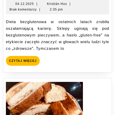
bez
04.12.2025
Kristián
04.12.2025
|
Kristián Hus
|
Hus
Brak komentarzy
|
2:35 pm
jest
dla
Dieta bezglutenowa w ostatnich latach zrobiła
każ
oszałamiającą karierę. Sklepy uginają się pod
Fakt
bezglutenowym pieczywem, a hasło „gluten-free” na
mit
etykiecie zaczęło znaczyć w głowach wielu ludzi tyle
i
co „zdrowsze”. Tymczasem to
zag
CZYTAJ
CZYTAJ WIĘCEJ
WIĘCEJ