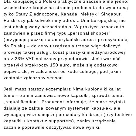
Dla kupującego z Polski praktyczne znaczenie ma jedno:
w selektorze krajów na stronie producenta do wyboru są
tylko Stany Zjednoczone, Kanada, Meksyk i Singapur.
Polski czy jakikolwiek inny adres z Unii Europejskiej nie
jest obsługiwany bezpośrednio. W praktyce oznacza to
zamówienie przez firmę typu „personal shopper”
(przyjmuje paczkę na amerykański adres i przesyła dalej
do Polski) – do ceny urządzenia trzeba więc doliczyć
prowizję takiej usługi, koszt przesyłki międzynarodowej
oraz 23% VAT naliczany przy odprawie. Jeśli wartość
przesyłki przekroczy 150 euro, może się dodatkowo
pojawić cło, w zależności od kodu celnego, pod jakim
zostanie zgłoszony sensor.
Jeśli masz starszy egzemplarz Nima kupiony kilka lat
temu – zanim zamówisz nowe kapsułki, sprawdź temat
„requalification”. Producent informuje, że stare czytniki
działają ze zaktualizowanym systemem kapsułek, ale
wymagają wcześniejszej procedury kalibracji (trzy testowe
kapsułki + kontakt z supportem), zanim urządzenie
zacznie poprawnie odczytywać nowe wyniki.