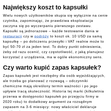
Największy koszt to kapsułki
Wielu nowych użytkowników skupia się wyłącznie na cenie
czytnika, zapominając, że prawdziwa eksploatacja
zaczyna się po wyczerpaniu pierwszego zestawu.
Kapsułki są jednorazowe – każde testowanie dania w
restauracji
czy w
podróży
to koszt ok. 10 USD za samą
kapsułkę – po doliczeniu przesyłki i VAT realnie może to
być 50-70 zł za jeden test. To dobry punkt odniesienia,
żeby od razu ocenić, czy częstotliwość, z jaką planujesz
korzystać z urządzenia, ma w ogóle ekonomiczny sens.
Czy warto kupić zapas kapsułek?
Zapas kapsułek jest niezbędny dla osób wyjeżdżających,
ale trzeba go planować z rozwagą – odczynniki
chemiczne mają określony termin ważności i po jego
upływie tracą skuteczność. Historia tej marki (kilkuletnia
przerwa w dostępności kapsułek po przejęciu firmy w
2020 roku) to dodatkowy argument za rozsądnym
zapasem na 3-6 miesięcy: nowy właściciel deklaruje