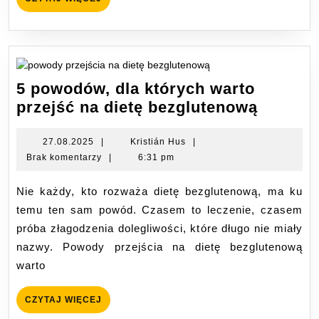
WIĘCEJ
5 powodów, dla których warto
5
przejść na dietę bezglutenową
powodó
dla
27.08.2025
Kristián
27.08.2025
|
Kristián Hus
|
Hus
Brak komentarzy
|
6:31 pm
których
warto
Nie każdy, kto rozważa dietę bezglutenową, ma ku
przejść
temu ten sam powód. Czasem to leczenie, czasem
na
próba złagodzenia dolegliwości, które długo nie miały
dietę
nazwy. Powody przejścia na dietę bezglutenową
bezglu
warto
CZYTAJ
CZYTAJ WIĘCEJ
WIĘCEJ