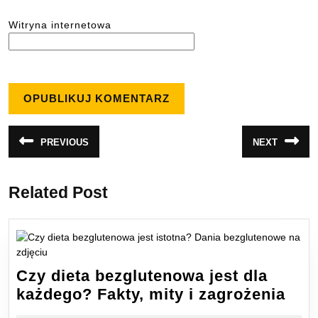
Witryna internetowa
Nawigacja
PREVIOUS
NEXT
Poprzedni
Następny
wpisu
wpis:
wpis:
Related Post
Czy dieta bezglutenowa jest dla
Czy
każdego? Fakty, mity i zagrożenia
diet