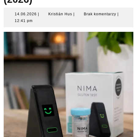
14.06.2026
Kristián
14.06.2026
|
Kristián Hus
|
Brak komentarzy
|
Hus
12:41 pm