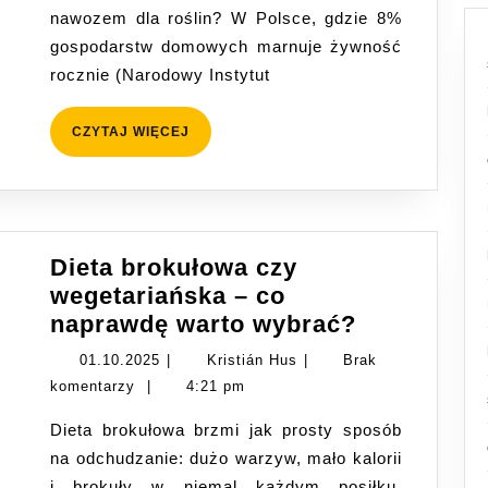
nawozem dla roślin? W Polsce, gdzie 8%
Praktycznie
gospodarstw domowych marnuje żywność
rocznie (Narodowy Instytut
CZYTAJ
CZYTAJ WIĘCEJ
WIĘCEJ
Dieta brokułowa czy
wegetariańska – co
Dieta
naprawdę warto wybrać?
brokułowa
01.10.2025
Kristián
01.10.2025
|
Kristián Hus
|
Brak
czy
Hus
komentarzy
|
4:21 pm
wegetaria
Dieta brokułowa brzmi jak prosty sposób
–
na odchudzanie: dużo warzyw, mało kalorii
co
i brokuły w niemal każdym posiłku.