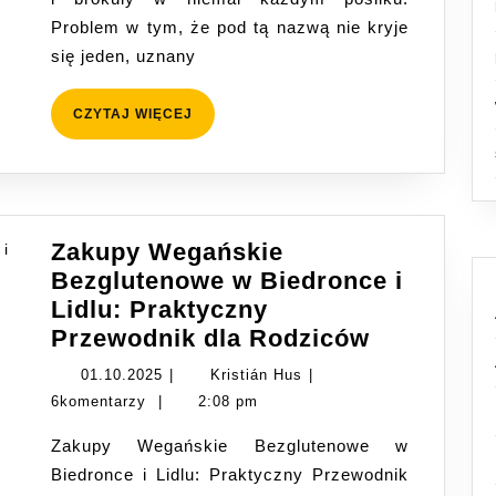
naprawdę
Problem w tym, że pod tą nazwą nie kryje
warto
się jeden, uznany
wybrać?
CZYTAJ
CZYTAJ WIĘCEJ
WIĘCEJ
Zakupy Wegańskie
Bezglutenowe w Biedronce i
Lidlu: Praktyczny
Zakupy
Przewodnik dla Rodziców
Wegański
01.10.2025
Kristián
01.10.2025
|
Kristián Hus
|
Bezglute
Hus
6komentarzy
|
2:08 pm
w
Zakupy Wegańskie Bezglutenowe w
Biedronce
Biedronce i Lidlu: Praktyczny Przewodnik
i