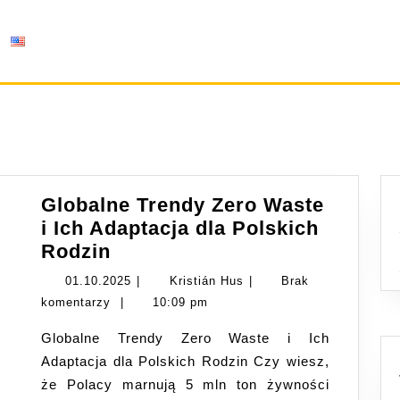
Globalne Trendy Zero Waste
i Ich Adaptacja dla Polskich
Globalne
Rodzin
Trendy
01.10.2025
Kristián
01.10.2025
|
Kristián Hus
|
Brak
Zero
Hus
komentarzy
|
10:09 pm
Waste
Globalne Trendy Zero Waste i Ich
i
Adaptacja dla Polskich Rodzin Czy wiesz,
Ich
że Polacy marnują 5 mln ton żywności
Adaptacja