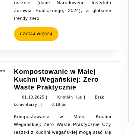
rocznie (dane Narodowego Instytutu
dla
Zdrowia Publicznego, 2024), a globalne
Polskich
trendy zero
Rodzin
CZYTAJ
CZYTAJ WIĘCEJ
WIĘCEJ
Kompostowanie w Małej
Kuchni Wegańskiej: Zero
Kompostowanie
Waste Praktycznie
w
01.10.2025
Kristián
01.10.2025
|
Kristián Hus
|
Brak
Małej
Hus
komentarzy
|
8:18 pm
Kuchni
Kompostowanie w Małej Kuchni
Wegańskiej:
Wegańskiej: Zero Waste Praktycznie Czy
Zero
resztki z kuchni wegańskiej mogą stać się
Waste