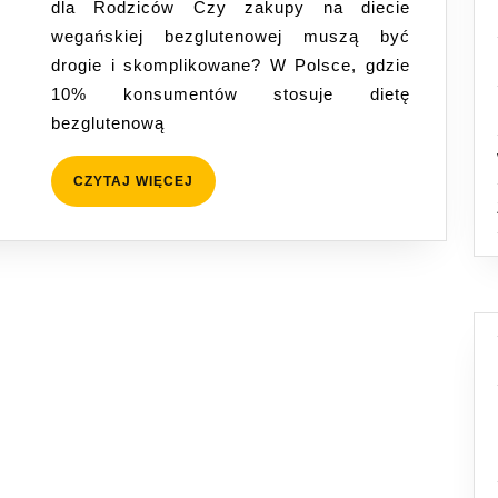
dla Rodziców Czy zakupy na diecie
Lidlu:
wegańskiej bezglutenowej muszą być
Praktyczn
drogie i skomplikowane? W Polsce, gdzie
Przewodn
10% konsumentów stosuje dietę
dla
bezglutenową
Rodziców
CZYTAJ
CZYTAJ WIĘCEJ
WIĘCEJ