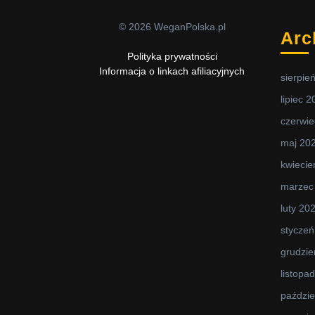
© 2026 WeganPolska.pl
Arc
Polityka prywatności
Informacja o linkach afiliacyjnych
sierpie
lipiec 
czerwie
maj 20
kwiecie
marzec
luty 20
styczeń
grudzie
listopa
paździe