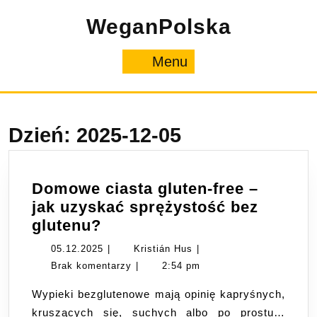
Skip
WeganPolska
to
content
Menu
Menu
Dzień:
2025-12-05
Domowe ciasta gluten-free –
jak uzyskać sprężystość bez
Domowe
glutenu?
ciasta
05.12.2025
Kristián
05.12.2025
|
Kristián Hus
|
gluten-
Hus
Brak komentarzy
|
2:54 pm
free
Wypieki bezglutenowe mają opinię kapryśnych,
–
kruszących się, suchych albo po prostu…
jak