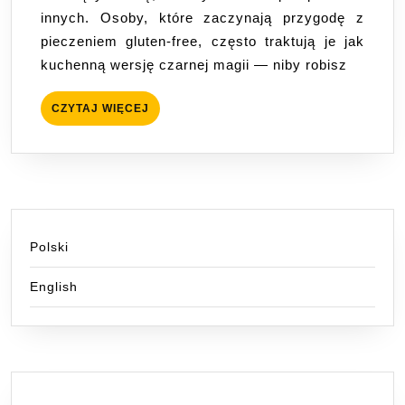
innych. Osoby, które zaczynają przygodę z
uzyskać
pieczeniem gluten-free, często traktują je jak
sprężystość
kuchenną wersję czarnej magii — niby robisz
bez
glutenu?
CZYTAJ
CZYTAJ WIĘCEJ
WIĘCEJ
Polski
English