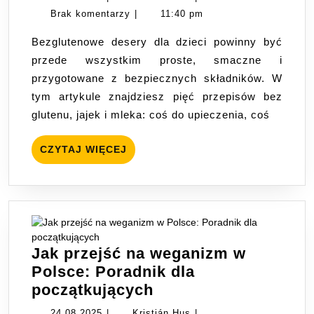
deserów
Hus
Brak komentarzy
|
11:40 pm
dla
Bezglutenowe desery dla dzieci powinny być
dzieci:
przede wszystkim proste, smaczne i
proste
przygotowane z bezpiecznych składników. W
przepisy
tym artykule znajdziesz pięć przepisów bez
bez
glutenu, jajek i mleka: coś do upieczenia, coś
glutenu,
jajek
CZYTAJ
CZYTAJ WIĘCEJ
i
WIĘCEJ
mleka
Jak przejść na weganizm w
Polsce: Poradnik dla
Jak
początkujących
przejść
24.08.2025
Kristián
24.08.2025
|
Kristián Hus
|