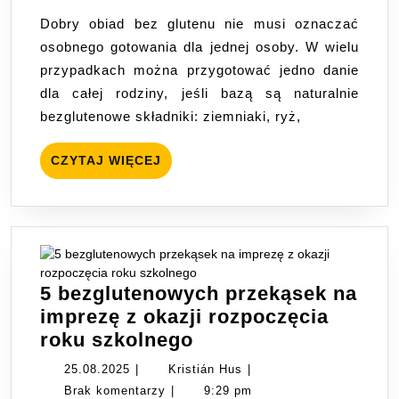
obiad
Dobry obiad bez glutenu nie musi oznaczać
dla
osobnego gotowania dla jednej osoby. W wielu
rodziny:
przypadkach można przygotować jedno danie
3
dla całej rodziny, jeśli bazą są naturalnie
proste
bezglutenowe składniki: ziemniaki, ryż,
dania
bez
CZYTAJ
CZYTAJ WIĘCEJ
pszenicy,
WIĘCEJ
jajek
i
mleka
5 bezglutenowych przekąsek na
imprezę z okazji rozpoczęcia
5
roku szkolnego
bezglutenowych
25.08.2025
Kristián
25.08.2025
|
Kristián Hus
|
przekąsek
Hus
Brak komentarzy
|
9:29 pm