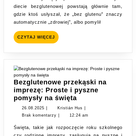
które
diecie bezglutenowej powstają głównie tam,
musisz
gdzie ktoś usłyszał, że „bez glutenu” znaczy
znać
automatycznie „zdrowiej”, albo pomylił
CZYTAJ
CZYTAJ WIĘCEJ
WIĘCEJ
Bezglutenowe przekąski na
imprezę: Proste i pyszne
Bezglutenowe
pomysły na święta
przekąski
26.08.2025
Kristián
26.08.2025
|
Kristián Hus
|
na
Hus
Brak komentarzy
|
12:24 am
imprezę:
Święta, takie jak rozpoczęcie roku szkolnego
Proste
czy rodzinne imprezy, zasługują na pyszne i