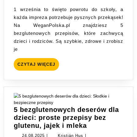
na
1 września to święto powrotu do szkoły, a
imprezę
każda impreza potrzebuje pysznych przekąsek!
z
Na WeganPolska.pl znajdziesz 5
okazji
bezglutenowych przepisów, które zachwycą
rozpoczęcia
dzieci i rodziców. Są szybkie, zdrowe i zrobisz
roku
je
szkolnego
CZYTAJ
CZYTAJ WIĘCEJ
WIĘCEJ
5 bezglutenowych deserów dla
dzieci: proste przepisy bez
5
glutenu, jajek i mleka
bezglutenowy
24.08.2025
Kristián
24.08.2025
|
Kristián Hus
|