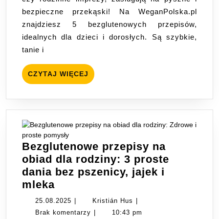
i
bezpieczne przekąski! Na WeganPolska.pl
pyszne
znajdziesz 5 bezglutenowych przepisów,
pomysły
idealnych dla dzieci i dorosłych. Są szybkie,
na
tanie i
święta
CZYTAJ
CZYTAJ WIĘCEJ
WIĘCEJ
Bezglutenowe przepisy na
obiad dla rodziny: 3 proste
dania bez pszenicy, jajek i
Bezglutenowe
mleka
przepisy
25.08.2025
Kristián
25.08.2025
|
Kristián Hus
|
na
Hus
Brak komentarzy
|
10:43 pm