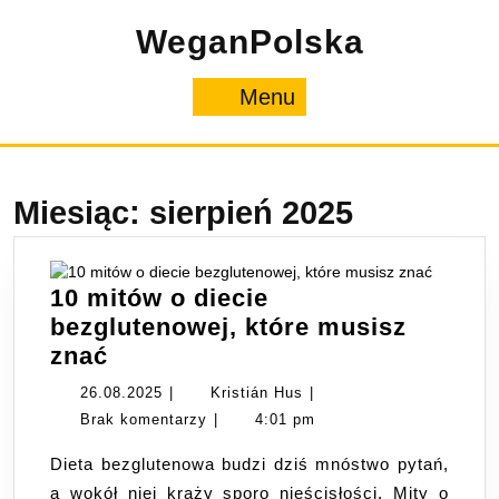
Skip
WeganPolska
to
content
Menu
Menu
Miesiąc:
sierpień 2025
10 mitów o diecie
bezglutenowej, które musisz
10
znać
mitów
26.08.2025
Kristián
26.08.2025
|
Kristián Hus
|
o
Hus
Brak komentarzy
|
4:01 pm
diecie
Dieta bezglutenowa budzi dziś mnóstwo pytań,
bezglutenowej,
a wokół niej krąży sporo nieścisłości. Mity o