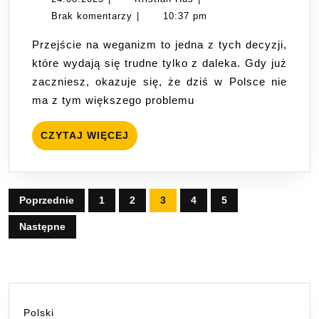
na
Hus
Brak komentarzy
|
10:37 pm
weganizm
Przejście na weganizm to jedna z tych decyzji,
w
które wydają się trudne tylko z daleka. Gdy już
Polsce:
zaczniesz, okazuje się, że dziś w Polsce nie
Poradnik
ma z tym większego problemu
dla
początkujących
CZYTAJ
CZYTAJ WIĘCEJ
WIĘCEJ
Stronicowanie
Poprzednie
1
2
3
4
5
wpisów
Następne
Polski