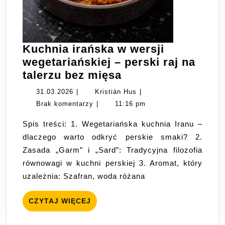
Kuchnia irańska w wersji
wegetariańskiej – perski raj na
Kuchnia
talerzu bez mięsa
irańska
31.03.2026
Kristián
31.03.2026
|
Kristián Hus
|
w
Hus
Brak komentarzy
|
11:16 pm
wersji
Spis treści: 1. Wegetariańska kuchnia Iranu –
wegetariańskiej
dlaczego warto odkryć perskie smaki? 2.
–
Zasada „Garm” i „Sard”: Tradycyjna filozofia
perski
równowagi w kuchni perskiej 3. Aromat, który
raj
uzależnia: Szafran, woda różana
na
talerzu
CZYTAJ
CZYTAJ WIĘCEJ
bez
WIĘCEJ
mięsa