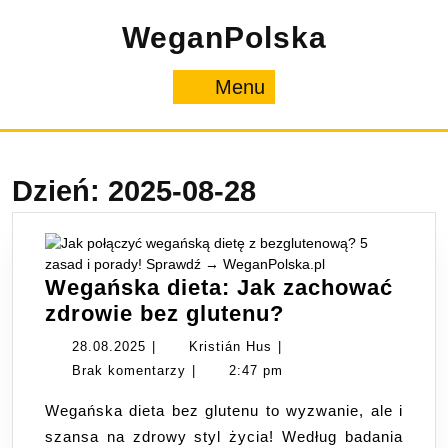
Skip
WeganPolska
to
content
Menu
Menu
Dzień:
2025-08-28
Wegańska dieta: Jak zachować
Wegańska
zdrowie bez glutenu?
dieta:
28.08.2025
Kristián
28.08.2025
|
Kristián Hus
|
Jak
Hus
Brak komentarzy
|
2:47 pm
zachować
Wegańska dieta bez glutenu to wyzwanie, ale i
zdrowie
szansa na zdrowy styl życia! Według badania
bez