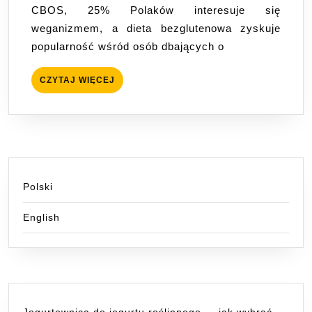
CBOS, 25% Polaków interesuje się
glutenu?
weganizmem, a dieta bezglutenowa zyskuje
popularność wśród osób dbających o
CZYTAJ
CZYTAJ WIĘCEJ
WIĘCEJ
Polski
English