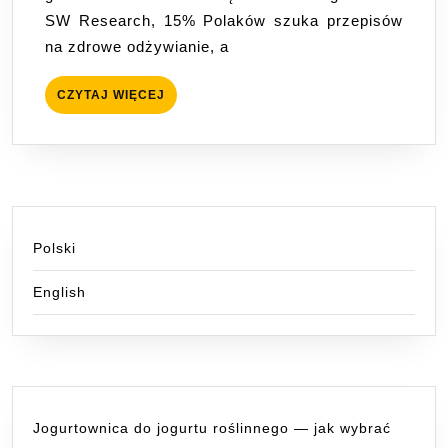
pieczenia
SW Research, 15% Polaków szuka przepisów
na zdrowe odżywianie, a
CZYTAJ
CZYTAJ WIĘCEJ
WIĘCEJ
Polski
English
Jogurtownica do jogurtu roślinnego — jak wybrać