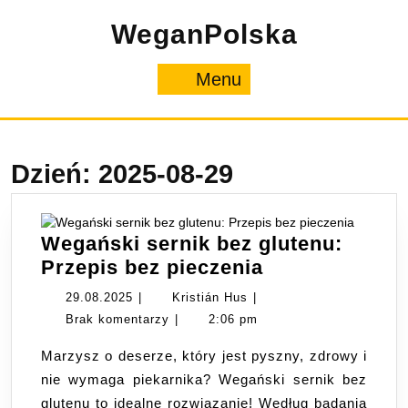
Skip
WeganPolska
to
content
Menu
Menu
Dzień:
2025-08-29
Wegański sernik bez glutenu:
Wegański
Przepis bez pieczenia
sernik
29.08.2025
Kristián
29.08.2025
|
Kristián Hus
|
bez
Hus
Brak komentarzy
|
2:06 pm
glutenu:
Marzysz o deserze, który jest pyszny, zdrowy i
Przepis
nie wymaga piekarnika? Wegański sernik bez
bez
glutenu to idealne rozwiązanie! Według badania