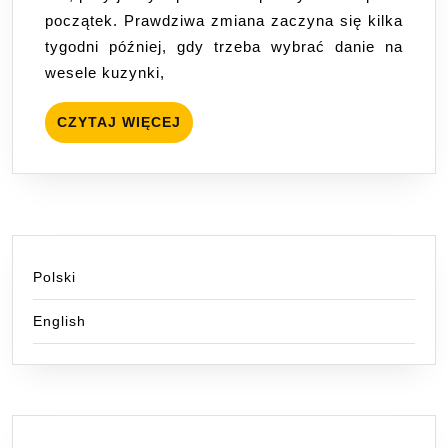
co
początek. Prawdziwa zmiana zaczyna się kilka
to
tygodni później, gdy trzeba wybrać danie na
naprawdę
wesele kuzynki,
oznacza
na
CZYTAJ
CZYTAJ WIĘCEJ
co
WIĘCEJ
dzień
Polski
English