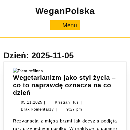
Skip
WeganPolska
to
content
Menu
Menu
Dzień:
2025-11-05
Wegetarianizm jako styl życia –
co to naprawdę oznacza na co
Wegetarianizm
dzień
jako
05.11.2025
Kristián
05.11.2025
|
Kristián Hus
|
styl
Hus
Brak komentarzy
|
9:27 pm
życia
Rezygnacja z mięsa brzmi jak decyzja podjęta
–
raz, przy jednym posiłku. W praktyce to dopiero