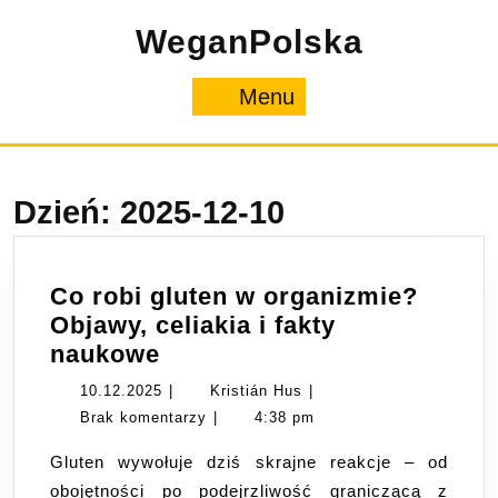
Skip
WeganPolska
to
content
Menu
Menu
Dzień:
2025-12-10
Co robi gluten w organizmie?
Objawy, celiakia i fakty
Co
naukowe
robi
10.12.2025
Kristián
10.12.2025
|
Kristián Hus
|
gluten
Hus
Brak komentarzy
|
4:38 pm
w
Gluten wywołuje dziś skrajne reakcje – od
organizmie?
obojętności po podejrzliwość graniczącą z
Objawy,