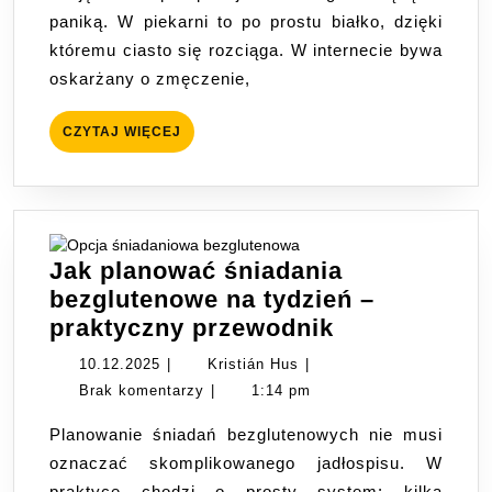
paniką. W piekarni to po prostu białko, dzięki
celiakia
któremu ciasto się rozciąga. W internecie bywa
i
oskarżany o zmęczenie,
fakty
naukowe
CZYTAJ
CZYTAJ WIĘCEJ
WIĘCEJ
Jak planować śniadania
bezglutenowe na tydzień –
Jak
praktyczny przewodnik
planować
10.12.2025
Kristián
10.12.2025
|
Kristián Hus
|
śniadania
Hus
Brak komentarzy
|
1:14 pm
bezglutenow
Planowanie śniadań bezglutenowych nie musi
na
oznaczać skomplikowanego jadłospisu. W
tydzień
praktyce chodzi o prosty system: kilka