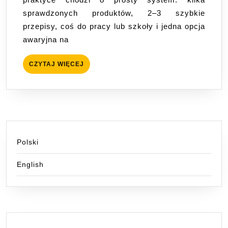
–
sprawdzonych produktów, 2–3 szybkie
praktyczny
przepisy, coś do pracy lub szkoły i jedna opcja
przewodnik
awaryjna na
CZYTAJ
CZYTAJ WIĘCEJ
WIĘCEJ
Polski
English