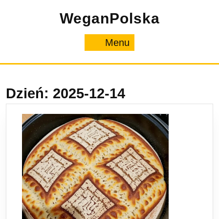
Skip
WeganPolska
to
content
Menu
Menu
Dzień:
2025-12-14