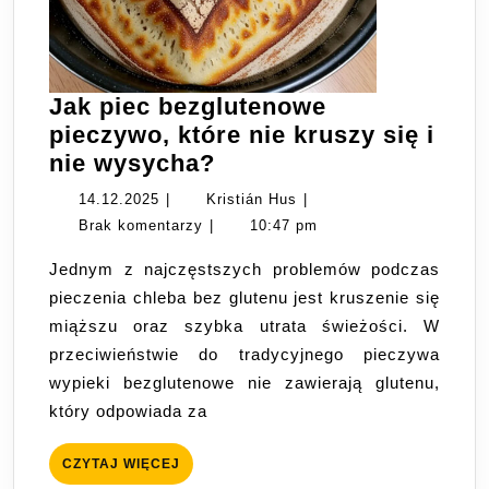
Jak piec bezglutenowe
pieczywo, które nie kruszy się i
Jak
nie wysycha?
piec
14.12.2025
Kristián
14.12.2025
|
Kristián Hus
|
bezglutenowe
Hus
Brak komentarzy
|
10:47 pm
pieczywo,
Jednym z najczęstszych problemów podczas
które
pieczenia chleba bez glutenu jest kruszenie się
nie
miąższu oraz szybka utrata świeżości. W
kruszy
przeciwieństwie do tradycyjnego pieczywa
się
wypieki bezglutenowe nie zawierają glutenu,
i
który odpowiada za
nie
wysycha?
CZYTAJ
CZYTAJ WIĘCEJ
WIĘCEJ