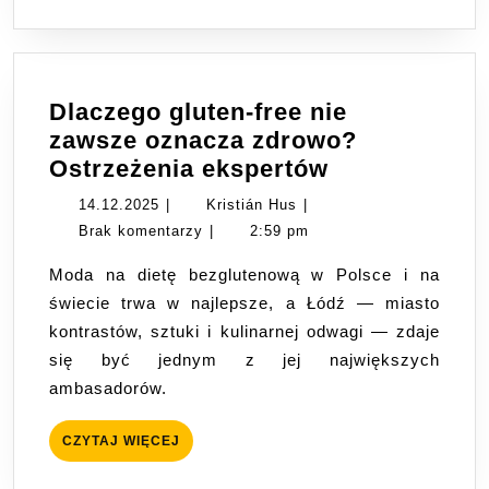
Dlaczego gluten-free nie
zawsze oznacza zdrowo?
Dlaczego
Ostrzeżenia ekspertów
gluten-
14.12.2025
Kristián
14.12.2025
|
Kristián Hus
|
free
Hus
Brak komentarzy
|
2:59 pm
nie
Moda na dietę bezglutenową w Polsce i na
zawsze
świecie trwa w najlepsze, a Łódź — miasto
oznacza
kontrastów, sztuki i kulinarnej odwagi — zdaje
zdrowo?
się być jednym z jej największych
Ostrzeżenia
ambasadorów.
ekspertów
CZYTAJ
CZYTAJ WIĘCEJ
WIĘCEJ