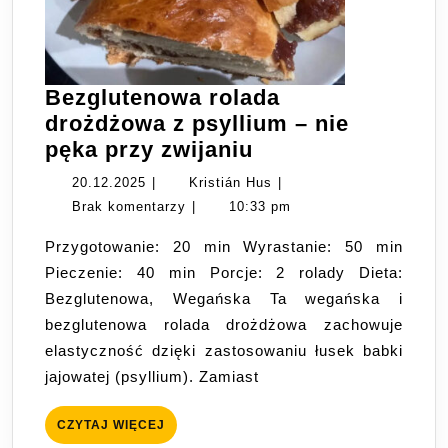
Bezglutenowa rolada
drożdżowa z psyllium – nie
Bezglutenowa
pęka przy zwijaniu
rolada
20.12.2025
Kristián
20.12.2025
|
Kristián Hus
|
drożdżowa
Hus
Brak komentarzy
|
10:33 pm
z
Przygotowanie: 20 min Wyrastanie: 50 min
psyllium
Pieczenie: 40 min Porcje: 2 rolady Dieta:
–
Bezglutenowa, Wegańska Ta wegańska i
nie
bezglutenowa rolada drożdżowa zachowuje
pęka
elastyczność dzięki zastosowaniu łusek babki
przy
jajowatej (psyllium). Zamiast
zwijaniu
CZYTAJ
CZYTAJ WIĘCEJ
WIĘCEJ