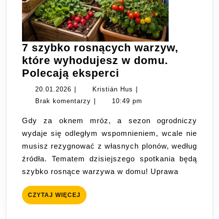
7 szybko rosnących warzyw,
które wyhodujesz w domu.
7
Polecają eksperci
szybko
20.01.2026
Kristián
20.01.2026
|
Kristián Hus
|
rosnących
Hus
Brak komentarzy
|
10:49 pm
warzyw,
Gdy za oknem mróz, a sezon ogrodniczy
które
wydaje się odległym wspomnieniem, wcale nie
wyhodujesz
musisz rezygnować z własnych plonów, według
w
źródła. Tematem dzisiejszego spotkania będą
domu.
szybko rosnące warzywa w domu! Uprawa
Polecają
eksperci
CZYTAJ
CZYTAJ WIĘCEJ
WIĘCEJ