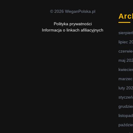
© 2026 WeganPolska.pl
Arc
Polityka prywatności
Informacja o linkach afiliacyjnych
sierpie
lipiec 
czerwie
maj 20
kwiecie
marzec
luty 20
styczeń
grudzie
listopa
paździe