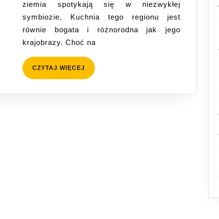
ziemia spotykają się w niezwykłej
ryż
symbiozie. Kuchnia tego regionu jest
i
równie bogata i różnorodna jak jego
soczewica
krajobrazy. Choć na
w
roli
CZYTAJ
CZYTAJ WIĘCEJ
głównej
WIĘCEJ