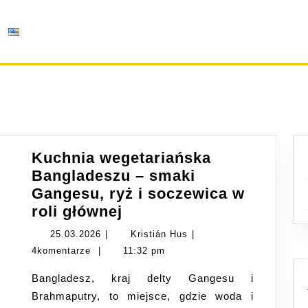
Kuchnia wegetariańska
Bangladeszu – smaki
Gangesu, ryż i soczewica w
Kuchnia
roli głównej
wegetariańska
25.03.2026
Kristián
25.03.2026
|
Kristián Hus
|
Bangladeszu
Hus
4komentarze
|
11:32 pm
–
Bangladesz, kraj delty Gangesu i
smaki
Brahmaputry, to miejsce, gdzie woda i
Gangesu,