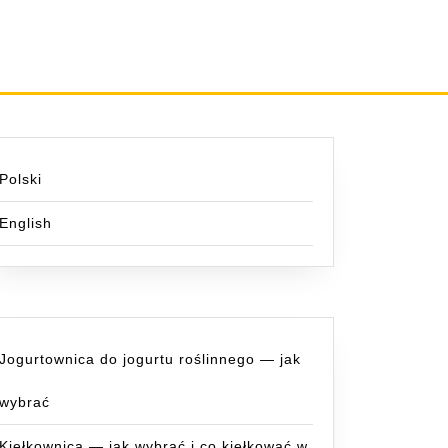
Polski
English
Jogurtownica do jogurtu roślinnego — jak
wybrać
Kiełkownica — jak wybrać i co kiełkować w