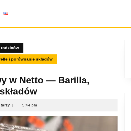
 rodziców
elle i porównanie składów
 w Netto — Barilla,
 składów
ntarzy
|
5:44 pm