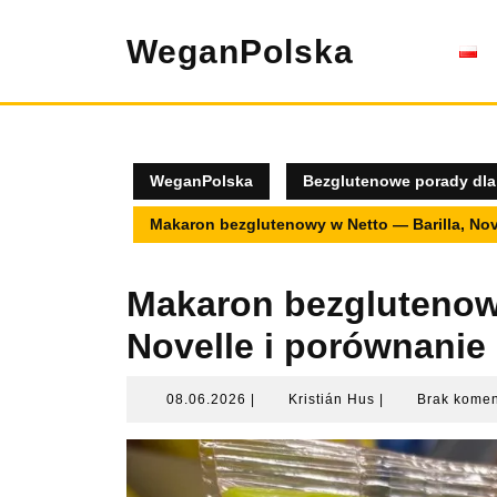
Skip
to
WeganPolska
content
WeganPolska
Bezglutenowe porady dla
Makaron bezglutenowy w Netto — Barilla, Nov
Makaron bezglutenowy
Novelle i porównanie
08.06.2026
Kristián
08.06.2026
|
Kristián Hus
|
Brak kome
Hus