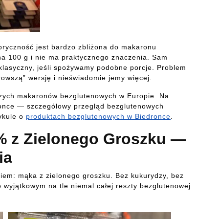
oryczność jest bardzo zbliżona do makaronu
 na 100 g i nie ma praktycznego znaczenia. Sam
 klasyczny, jeśli spożywamy podobne porcje. Problem
rowszą” wersję i nieświadomie jemy więcej.
ejszych makaronów bezglutenowych w Europie. Na
ronce — szczegółowy przegląd bezglutenowych
ykule o
produktach bezglutenowych w Biedronce
.
% z Zielonego Groszku —
ia
kiem: mąka z zielonego groszku. Bez kukurydzy, bez
o wyjątkowym na tle niemal całej reszty bezglutenowej