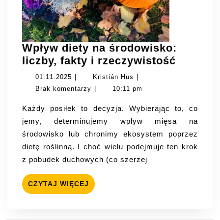
Wpływ diety na środowisko:
Wpływ
liczby, fakty i rzeczywistość
diety
01.11.2025
Kristián
01.11.2025
|
Kristián Hus
|
na
Hus
Brak komentarzy
|
10:11 pm
środowi
Każdy posiłek to decyzja. Wybierając to, co
liczby,
jemy, determinujemy wpływ mięsa na
fakty
środowisko lub chronimy ekosystem poprzez
i
dietę roślinną. I choć wielu podejmuje ten krok
rzeczyw
z pobudek duchowych (co szerzej
CZYTAJ
CZYTAJ WIĘCEJ
WIĘCEJ