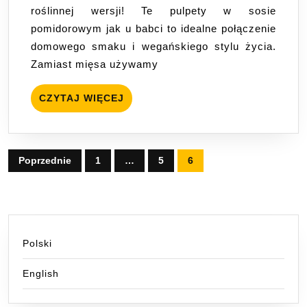
roślinnej wersji! Te pulpety w sosie
jak
pomidorowym jak u babci to idealne połączenie
u
domowego smaku i wegańskiego stylu życia.
babci
Zamiast mięsa używamy
CZYTAJ
CZYTAJ WIĘCEJ
WIĘCEJ
Stronicowanie
Poprzednie
1
…
5
6
wpisów
Polski
English