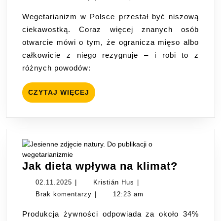
diecie
Wegetarianizm w Polsce przestał być niszową
wegetariańskiej
ciekawostką. Coraz więcej znanych osób
otwarcie mówi o tym, że ogranicza mięso albo
całkowicie z niego rezygnuje – i robi to z
różnych powodów:
CZYTAJ
CZYTAJ WIĘCEJ
WIĘCEJ
Jak
Jak dieta wpływa na klimat?
dieta
02.11.2025
Kristián
02.11.2025
|
Kristián Hus
|
wpływa
Hus
Brak komentarzy
|
12:23 am
na
Produkcja żywności odpowiada za około 34%
klimat?