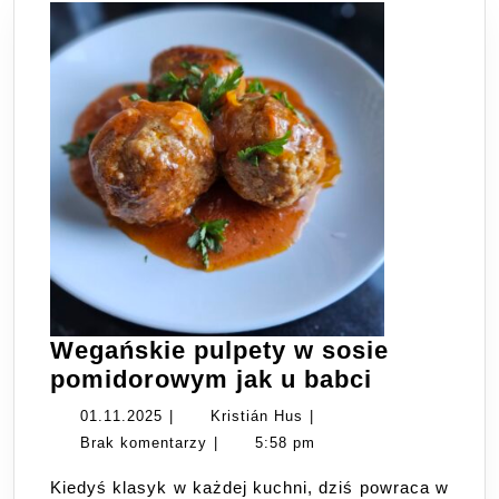
Wegańskie pulpety w sosie
Wegański
pomidorowym jak u babci
pulpety
01.11.2025
Kristián
01.11.2025
|
Kristián Hus
|
w
Hus
Brak komentarzy
|
5:58 pm
sosie
Kiedyś klasyk w każdej kuchni, dziś powraca w
pomidor