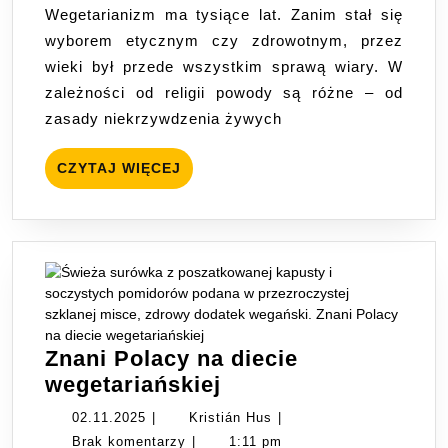
Wegetarianizm ma tysiące lat. Zanim stał się
–
wyborem etycznym czy zdrowotnym, przez
co
wieki był przede wszystkim sprawą wiary. W
mówią
zależności od religii powody są różne – od
hinduizm,
zasady niekrzywdzenia żywych
buddyzm,
islam
CZYTAJ
CZYTAJ WIĘCEJ
i
WIĘCEJ
chrześcijaństwo?
Znani Polacy na diecie
Znani
wegetariańskiej
Polacy
02.11.2025
Kristián
02.11.2025
|
Kristián Hus
|
na
Hus
Brak komentarzy
|
1:11 pm