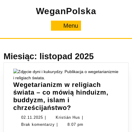
Skip
WeganPolska
to
content
Menu
Menu
Miesiąc:
listopad 2025
Wegetarianizm w religiach
świata – co mówią hinduizm,
buddyzm, islam i
Wegetarianizm
chrześcijaństwo?
w
02.11.2025
Kristián
02.11.2025
|
Kristián Hus
|
religiach
Hus
Brak komentarzy
|
8:07 pm
świata