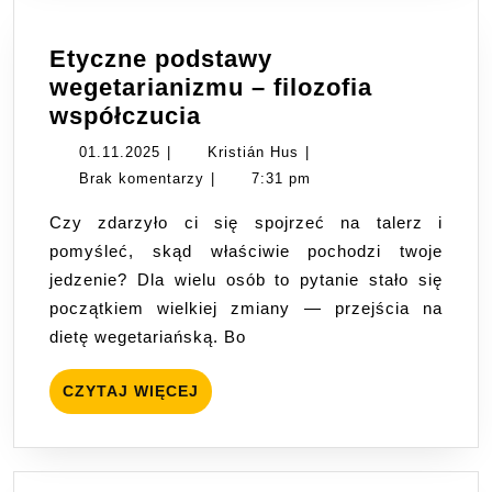
Etyczne podstawy
wegetarianizmu – filozofia
Etyczne
współczucia
podstawy
01.11.2025
Kristián
01.11.2025
|
Kristián Hus
|
wegetarianizmu
Hus
Brak komentarzy
|
7:31 pm
–
Czy zdarzyło ci się spojrzeć na talerz i
filozofia
pomyśleć, skąd właściwie pochodzi twoje
współczucia
jedzenie? Dla wielu osób to pytanie stało się
początkiem wielkiej zmiany — przejścia na
dietę wegetariańską. Bo
CZYTAJ
CZYTAJ WIĘCEJ
WIĘCEJ