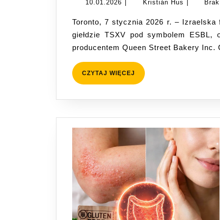
10.01.2026
Kristián
10.01.2026
|
Kristián Hus
|
Brak
Hus
Toronto, 7 stycznia 2026 r. – Izraelska firma Eshbal Functional Foods Inc., notowana na
giełdzie TSXV pod symbolem ESBL, og
producentem Queen Street Bakery Inc.
CZYTAJ
CZYTAJ WIĘCEJ
WIĘCEJ