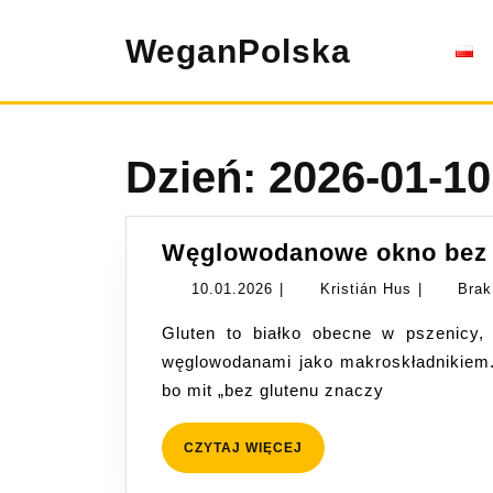
Skip
to
WeganPolska
content
Dzień:
2026-01-10
Węglowodanowe okno bez g
10.01.2026
Kristián
10.01.2026
|
Kristián Hus
|
Brak
Hus
Gluten to białko obecne w pszenicy, życie i jęczmieniu – nie ma nic wspólnego z
węglowodanami jako makroskładnikiem. 
bo mit „bez glutenu znaczy
CZYTAJ
CZYTAJ WIĘCEJ
WIĘCEJ