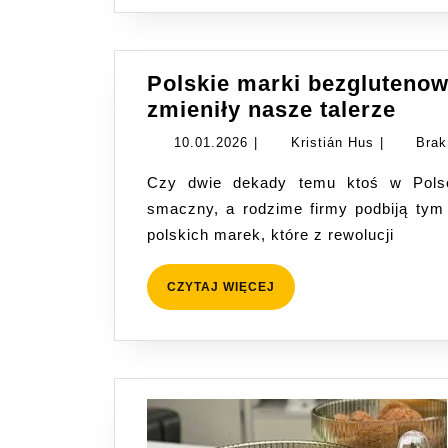
Polskie marki bezglutenowe
Pols
zmieniły nasze talerze
mark
10.01.2026
Kristián
10.01.2026
|
Kristián Hus
|
Brak
bezg
Hus
Czy dwie dekady temu ktoś w Polsce wierzył, że bezglutenowy chleb może być
hist
smaczny, a rodzime firmy podbiją ty
sukc
polskich marek, które z rewolucji
któr
zmie
nasz
CZYTAJ
CZYTAJ WIĘCEJ
WIĘCEJ
tale