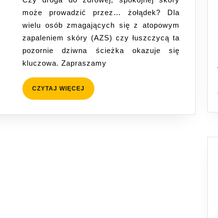
skóry
może prowadzić przez… żołądek? Dla
(AZS,
wielu osób zmagających się z atopowym
łuszczyca)
zapaleniem skóry (AZS) czy łuszczycą ta
przewodni
pozornie dziwna ścieżka okazuje się
po
kluczowa. Zapraszamy
jelitach
do
CZYTAJ
CZYTAJ WIĘCEJ
zdrowej
WIĘCEJ
skóry