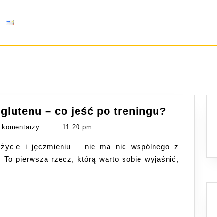
Węglowo
lutenu – co jeść po treningu?
okno
 komentarzy
|
11:20 pm
bez
glutenu
To pierwsza rzecz, którą warto sobie wyjaśnić,
–
co
jeść
po
treningu