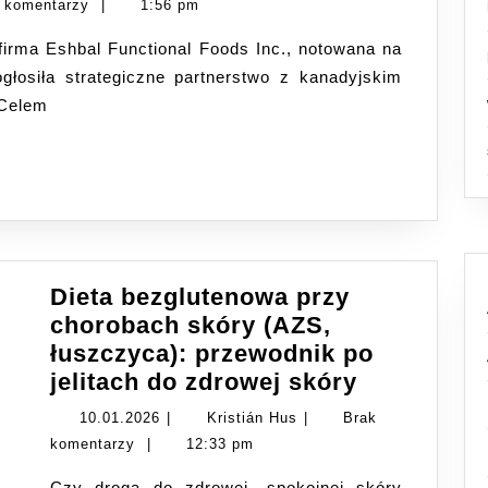
 komentarzy
|
1:56 pm
Produkcję
w
łosiła strategiczne partnerstwo z kanadyjskim
Ameryce
 Celem
Północnej:
Bezglutenowy
Pita
Bread
Trafia
do
Kanady
Dieta bezglutenowa przy
i
chorobach skóry (AZS,
USA
łuszczyca): przewodnik po
Dieta
jelitach do zdrowej skóry
bezgluten
10.01.2026
Kristián
10.01.2026
|
Kristián Hus
|
Brak
przy
Hus
komentarzy
|
12:33 pm
chorobach
Czy droga do zdrowej, spokojnej skóry