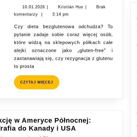
czy
10.01.2026
Kristián
10.01.2026
|
Kristián Hus
|
Brak
fakt:
Hus
komentarzy
|
3:14 pm
bezglutenowe
Czy dieta bezglutenowa odchudza? To
odchudza?
pytanie zadaje sobie coraz więcej osób,
które widzą na sklepowych półkach całe
alejki oznaczone jako „gluten-free” i
zastanawiają się, czy rezygnacja z glutenu
to prosta
CZYTAJ
CZYTAJ WIĘCEJ
WIĘCEJ
cję w Ameryce Północnej:
Eshbal
rafia do Kanady i USA
Rozpoczyna