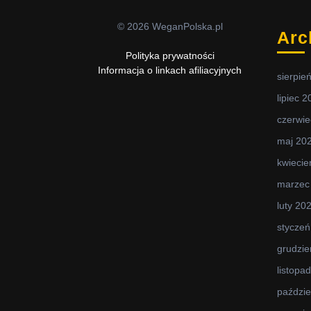
© 2026 WeganPolska.pl
Arc
Polityka prywatności
Informacja o linkach afiliacyjnych
sierpie
lipiec 
czerwie
maj 20
kwiecie
marzec
luty 20
styczeń
grudzie
listopa
paździe