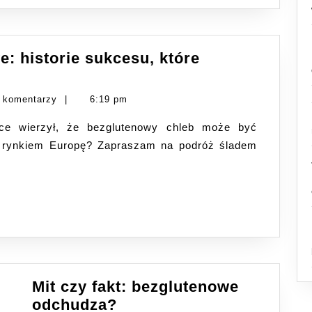
: historie sukcesu, które
kie
i
 komentarzy
|
6:19 pm
lutenowe:
orie
m rynkiem Europę? Zapraszam na podróż śladem
esu,
e
niły
e
rze
Mit czy fakt: bezglutenowe
Mit
odchudza?