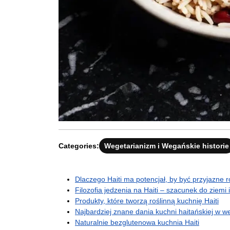
Categories:
Wegetarianizm i Wegańskie historie
Dlaczego Haiti ma potencjał, by być przyjazne ro
Filozofia jedzenia na Haiti – szacunek do ziemi 
Produkty, które tworzą roślinną kuchnię Haiti
Najbardziej znane dania kuchni haitańskiej w we
Naturalnie bezglutenowa kuchnia Haiti