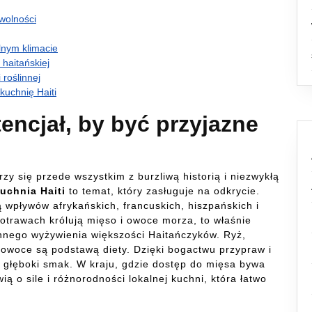
 wolności
lnym klimacie
haitańskiej
 roślinnej
kuchnię Haiti
encjał, by być przyjazne
rzy się przede wszystkim z burzliwą historią i niezwykłą
kuchnia Haiti
to temat, który zasługuje na odkrycie.
 wpływów afrykańskich, francuskich, hiszpańskich i
otrawach królują mięso i owoce morza, to właśnie
ennego wyżywienia większości Haitańczyków. Ryż,
e owoce są podstawą diety. Dzięki bogactwu przypraw i
y, głęboki smak. W kraju, gdzie dostęp do mięsa bywa
ą o sile i różnorodności lokalnej kuchni, która łatwo