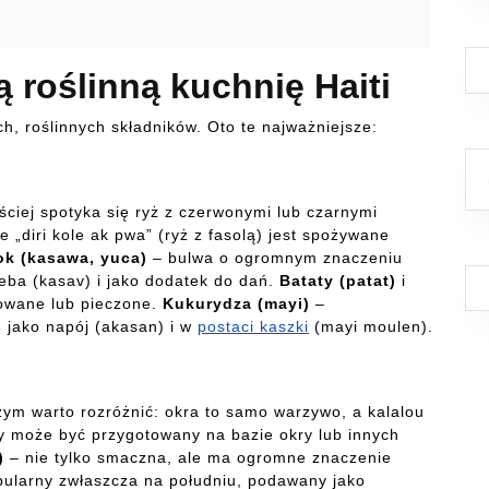
ą roślinną kuchnię Haiti
ch, roślinnych składników. Oto te najważniejsze:
ciej spotyka się ryż z czerwonymi lub czarnymi
e „diri kole ak pwa” (ryż z fasolą) jest spożywane
ok (kasawa, yuca)
– bulwa o ogromnym znaczeniu
eba (kasav) i jako dodatek do dań.
Bataty (patat)
i
towane lub pieczone.
Kukurydza (mayi)
–
 jako napój (akasan) i w
postaci kaszki
(mayi moulen).
zym warto rozróżnić: okra to samo warzywo, a kalalou
ry może być przygotowany na bazie okry lub innych
)
– nie tylko smaczna, ale ma ogromne znaczenie
ularny zwłaszcza na południu, podawany jako