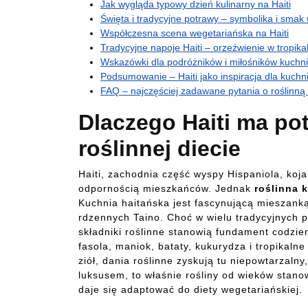
Jak wygląda typowy dzień kulinarny na Haiti
Święta i tradycyjne potrawy – symbolika i smak
Współczesna scena wegetariańska na Haiti
Tradycyjne napoje Haiti – orzeźwienie w tropika
Wskazówki dla podróżników i miłośników kuchni 
Podsumowanie – Haiti jako inspiracja dla kuchni
FAQ – najczęściej zadawane pytania o roślinną 
Dlaczego Haiti ma pot
roślinnej diecie
Haiti, zachodnia część wyspy Hispaniola, koja
odpornością mieszkańców. Jednak
roślinna 
Kuchnia haitańska jest fascynującą mieszanką
rdzennych Taino. Choć w wielu tradycyjnych p
składniki roślinne stanowią fundament codzi
fasola, maniok, bataty, kukurydza i tropikaln
ziół, dania roślinne zyskują tu niepowtarzaln
luksusem, to właśnie rośliny od wieków stanowi
daje się adaptować do diety wegetariańskiej.