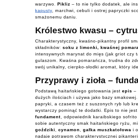
warzywo.
Pikliz
– to nie tylko dodatek, ale i
kapusty
, marchwi, cebuli i ostrej papryczki 
smażonemu daniu.
Królestwo kwasu – cytru
Charakterystyczny, kwaśno-pikantny profil sm
składników:
soku z limonki, kwaśnej pomara
intensywnych marynat do mięs (jak griot czy ta
gulaszom. Kwaśna pomarańcza, trudna do zdob
swój unikalny, cierpko-słodki aromat, który i
Przyprawy i zioła – fun
Podstawą haitańskiego gotowania jest
epis
– 
dużych ilościach i używa jako bazy smakowej. 
papryki, a czasem też z suszonych ryb lub kre
wystarczy pominąć te dodatki. Epis to nie je
fundament
, odpowiednik karaibskiego sofrit
sobie autentyczny smak haitańskiego ryżu, m
goździki
,
cynamon
,
gałka muszkatołowa
i 
nadaje potrawom charakterystycznej pikanteri