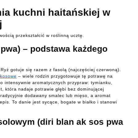
ia kuchni haitańskiej w
j
ością przekształcić w roślinną ucztę.
ak pwa) – podstawa każdego
. Ryż gotuje się razem z fasolą (najczęściej czerwoną).
okosowe
– wiele rodzin przygotowuje tę potrawę na
to intensywnie aromatycznych przypraw: tymianku,
et, która nadaje potrawie głębi bez dominującej
ę tradycyjnie dodawany smalec lub mięso, a aromat
 epis. To danie jest sycące, bogate w białko i stanowi
olowym (diri blan ak sos pwa