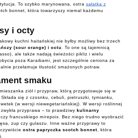
nstytucja. To szybko marynowana, ostra
sałatka z
scotch bonnet, która towarzyszy niemal każdemu
sy i octy
akowy kuchni haitańskiej nie byłby możliwy bez trzech
ńczy (sour orange) i octu
. To one są tajemnicą
sso), ale także nadają świeżości pikliz i wielu
ycia poza Karaibami, jest szczególnie ceniona za
dealnie przełamuje tłustość smażonych potraw.
dament smaku
mieszanka ziół i przypraw, którą przygotowuje się w
Składa się z czosnku, cebuli, pietruszki, tymianku,
wetek (w wersji niewegetariańskiej). W wersji roślinnej
st zwykła przyprawa – to prawdziwy
kulinarny
o czy francuskiego mirepoix. Bez niego trudno wyobrazić
ięsa, zup czy gulaszu. Inne ważne przyprawy to
oczywiście
ostra papryczka scotch bonnet
, która
i.