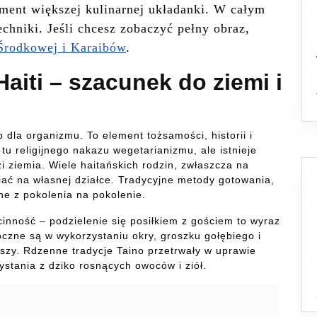
gment większej kulinarnej układanki. W całym
echniki. Jeśli chcesz zobaczyć pełny obraz,
Środkowej i Karaibów
.
Haiti – szacunek do ziemi i
wo dla organizmu. To element tożsamości, historii i
tu religijnego nakazu wegetarianizmu, ale istnieje
i ziemia. Wiele haitańskich rodzin, zwłaszcza na
wiać na własnej działce. Tradycyjne metody gotowania,
ne z pokolenia na pokolenie.
cinność – podzielenie się posiłkiem z gościem to wyraz
oczne są w wykorzystaniu okry, groszku gołębiego i
aszy. Rdzenne tradycje Taino przetrwały w uprawie
ystania z dziko rosnących owoców i ziół.