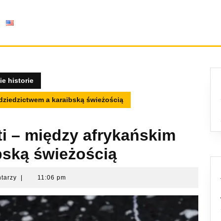
e historie
 dziedzictwem a karaibską świeżością
ti – między afrykańskim
bską świeżością
ntarzy
|
11:06 pm