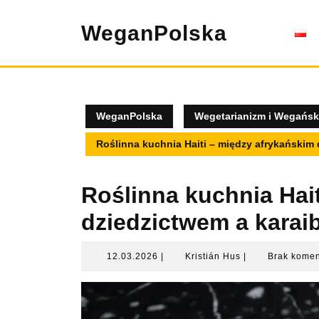
Skip
to
WeganPolska
content
WeganPolska
Wegetarianizm i Wegański
Roślinna kuchnia Haiti – między afrykańskim
Roślinna kuchnia Hai
dziedzictwem a karai
12.03.2026
Kristián
12.03.2026
|
Kristián Hus
|
Brak kome
Hus