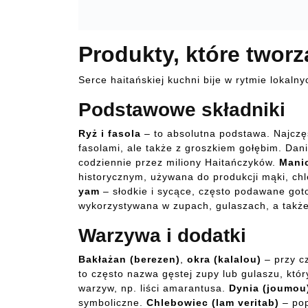
Produkty, które tworz
Serce haitańskiej kuchni bije w rytmie lokalny
Podstawowe składniki
Ryż i fasola
– to absolutna podstawa. Najczęś
fasolami, ale także z groszkiem gołębim. Dani
codziennie przez miliony Haitańczyków.
Mani
historycznym, używana do produkcji mąki, chl
yam
– słodkie i sycące, często podawane go
wykorzystywana w zupach, gulaszach, a także
Warzywa i dodatki
Bakłażan (berezen)
,
okra (kalalou)
– przy c
to często nazwa gęstej zupy lub gulaszu, któ
warzyw, np. liści amarantusa.
Dynia (joumou
symboliczne.
Chlebowiec (lam veritab)
– pop