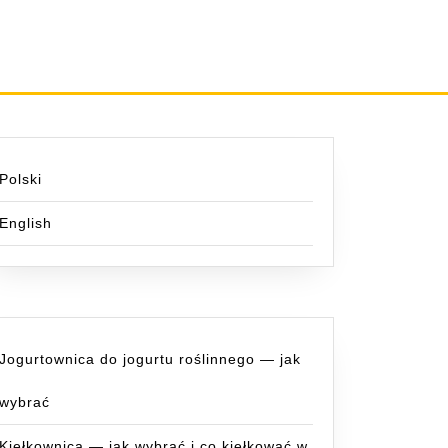
Polski
English
Jogurtownica do jogurtu roślinnego — jak
wybrać
Kiełkownica — jak wybrać i co kiełkować w