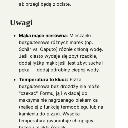
aż brzegi będą złociste.
Uwagi
Mąka mące nierówna:
Mieszanki
bezglutenowe różnych marek (np.
Schär vs. Caputo) różnie chłoną wodę.
Jeśli ciasto wydaje się zbyt rzadkie,
dodaj łyżkę mąki; jeśli jest zbyt suche i
pęka — dodaj odrobinę ciepłej wody.
Temperatura to klucz:
Pizza
bezglutenowa bez drożdży nie może
"czekać". Formuj ją i wkładaj do
maksymalnie nagrzanego piekarnika
(najlepiej z funkcją termoobiegu lub na
kamieniu do pizzy). Wysoka
temperatura gwarantuje chrupiący
brzeg i miękki środek.