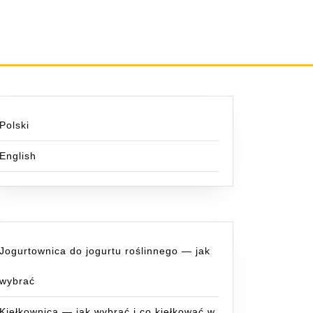
Polski
English
Jogurtownica do jogurtu roślinnego — jak
wybrać
Kiełkownica — jak wybrać i co kiełkować w