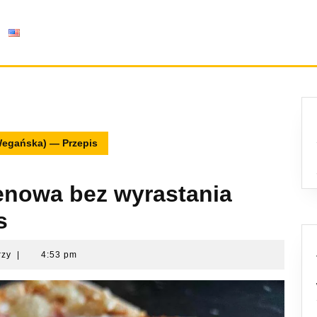
Wegańska) — Przepis
enowa bez wyrastania
s
rzy
|
4:53 pm