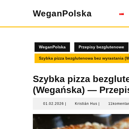
Skip
to
WeganPolska
content
WeganPolska
Przepisy bezglutenowe
Szybka pizza bezglutenowa bez wyrastania (
Szybka pizza bezglut
(Wegańska) — Przepi
01.02.2026
Kristián
01.02.2026
|
Kristián Hus
|
11komenta
Hus