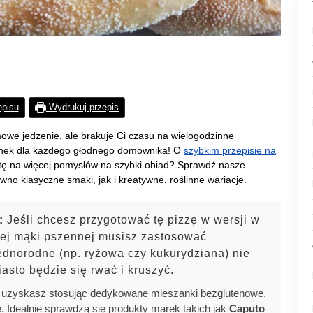
episu
Wydrukuj przepis
we jedzenie, ale brakuje Ci czasu na wielogodzinne
atunek dla każdego głodnego domownika! O
szybkim przepisie na
tę na więcej pomysłów na szybki obiad? Sprawdź nasze
no klasyczne smaki, jak i kreatywne, roślinne wariacje.
:
Jeśli chcesz przygotować tę pizzę w wersji w
ej mąki pszennej musisz zastosować
jednorodne (np. ryżowa czy kukurydziana) nie
iasto będzie się rwać i kruszyć.
y uzyskasz stosując dedykowane mieszanki bezglutenowe,
e. Idealnie sprawdzą się produkty marek takich jak
Caputo