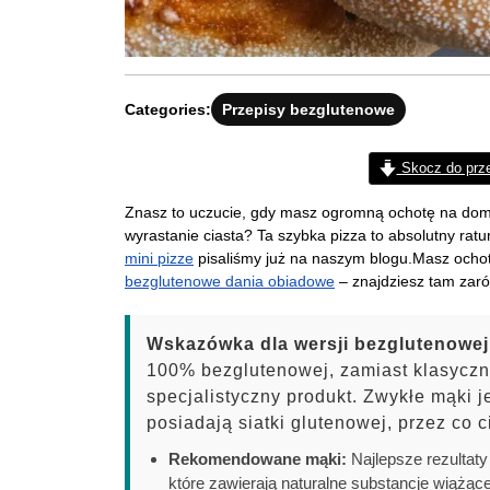
Categories:
Przepisy bezglutenowe
Skocz do prz
Znasz to uczucie, gdy masz ogromną ochotę na domo
wyrastanie ciasta? Ta szybka pizza to absolutny r
mini pizze
pisaliśmy już na naszym blogu.Masz ocho
bezglutenowe dania obiadowe
– znajdziesz tam zarów
Wskazówka dla wersji bezglutenowej
100% bezglutenowej, zamiast klasyczn
specjalistyczny produkt. Zwykłe mąki 
posiadają siatki glutenowej, przez co c
Rekomendowane mąki:
Najlepsze rezultat
które zawierają naturalne substancje wiążąc