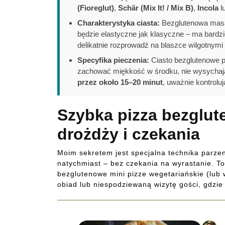
(Fioreglut)
,
Schär (Mix It! / Mix B)
,
Incola
l
Charakterystyka ciasta:
Bezglutenowa masa 
będzie elastyczne jak klasyczne – ma bardzi
delikatnie rozprowadź na blaszce wilgotnymi 
Specyfika pieczenia:
Ciasto bezglutenowe po
zachować miękkość w środku, nie wysychają
przez około 15–20 minut
, uważnie kontrolu
Szybka pizza bezglut
drożdży i czekania
Moim sekretem jest specjalna technika parzeni
natychmiast – bez czekania na wyrastanie. To 
bezglutenowe mini pizze wegetariańskie (lub 
obiad lub niespodziewaną wizytę gości, gdzie 