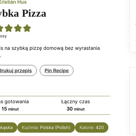
Kristián Hus
ybka Pizza
łosy
is na szybką pizzę domową bez wyrastania
.
rukuj przepis
Pin Recipe
s gotowania
Łączny czas
minuty
minuty
15
30
minut
minut
ekąska
Kuchnia:
Polska (Polish)
Kalorie:
420