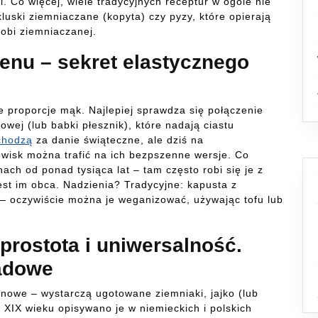
 Co więcej, wiele tradycyjnych receptur w ogóle nie
luski ziemniaczane (kopyta) czy pyzy, które opierają
obi ziemniaczanej.
enu – sekret elastycznego
 proporcje mąk. Najlepiej sprawdza się połączenie
owej (lub babki płesznik), które nadają ciastu
chodzą
za danie świąteczne, ale dziś na
wisk można trafić na ich bezpszenne wersje. Co
nach od ponad tysiąca lat – tam często robi się je z
est im obca. Nadzienia? Tradycyjne: kapusta z
 – oczywiście można je weganizować, używając tofu lub
prostota i uniwersalność.
adowe
nowe – wystarczą ugotowane ziemniaki, jajko (lub
 XIX wieku opisywano je w niemieckich i polskich