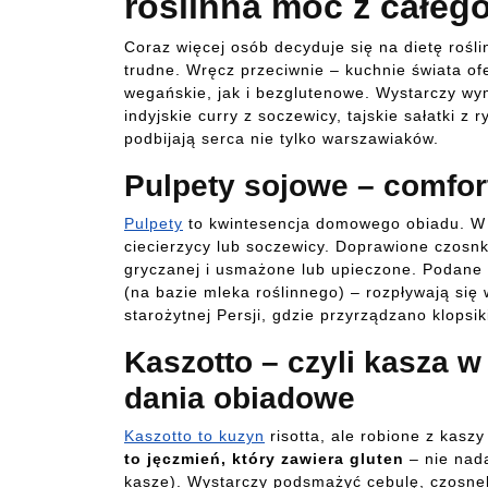
roślinna moc z całeg
Coraz więcej osób decyduje się na dietę rośli
trudne. Wręcz przeciwnie – kuchnie świata of
wegańskie, jak i bezglutenowe. Wystarczy wym
indyjskie curry z soczewicy, tajskie sałatki z
podbijają serca nie tylko warszawiaków.
Pulpety sojowe – comfor
Pulpety
to kwintesencja domowego obiadu. W w
ciecierzycy lub soczewicy. Doprawione czosn
gryczanej i usmażone lub upieczone. Podan
(na bazie mleka roślinnego) – rozpływają się
starożytnej Persji, gdzie przyrządzano klopsik
Kaszotto – czyli kasza w
dania obiadowe
Kaszotto to kuzyn
risotta, ale robione z kasz
to jęczmień, który zawiera gluten
– nie nada
kasze). Wystarczy podsmażyć cebulę, czosnek