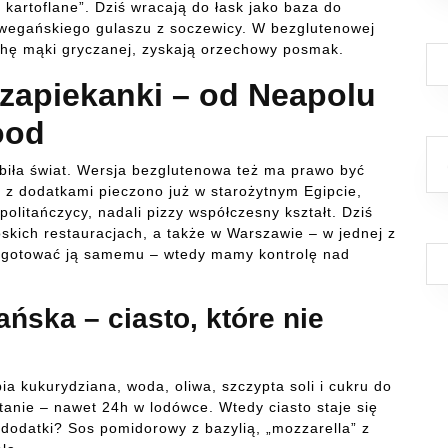
i kartoflane”. Dziś wracają do łask jako baza do
wegańskiego gulaszu z soczewicy. W bezglutenowej
ochę mąki gryczanej, zyskają orzechowy posmak.
 zapiekanki – od Neapolu
ood
dbiła świat. Wersja bezglutenowa też ma prawo być
y z dodatkami pieczono już w starożytnym Egipcie,
apolitańczycy, nadali pizzy współczesny kształt. Dziś
kich restauracjach, a także w Warszawie – w jednej z
rzygotować ją samemu – wtedy mamy kontrolę nad
ńska – ciasto, które nie
a kukurydziana, woda, oliwa, szczypta soli i cukru do
tanie – nawet 24h w lodówce. Wtedy ciasto staje się
dodatki? Sos pomidorowy z bazylią, „mozzarella” z