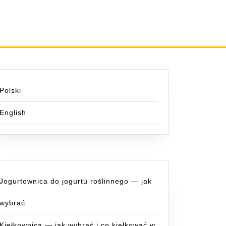
Polski
English
Jogurtownica do jogurtu roślinnego — jak
wybrać
Kiełkownica — jak wybrać i co kiełkować w