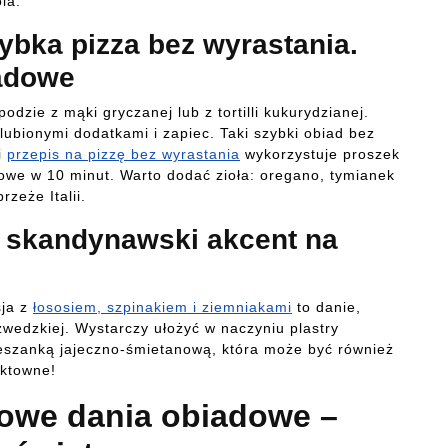
la.
zybka pizza bez wyrastania.
adowe
odzie z mąki gryczanej lub z tortilli kukurydzianej.
ubionymi dodatkami i zapiec. Taki szybki obiad bez
i
przepis na pizzę bez wyrastania
wykorzystuje proszek
gotowe w 10 minut. Warto dodać zioła: oregano, tymianek
zeże Italii.
– skandynawski akcent na
sja z
łososiem, szpinakiem i ziemniakami
to danie,
szwedzkiej. Wystarczy ułożyć w naczyniu plastry
eszanką jajeczno-śmietanową, która może być również
fektowne!
owe dania obiadowe –