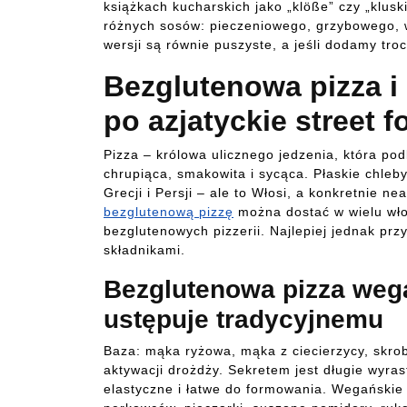
książkach kucharskich jako „klöße” czy „klusk
różnych sosów: pieczeniowego, grzybowego, 
wersji są równie puszyste, a jeśli dodamy tr
Bezglutenowa pizza i
po azjatyckie street f
Pizza – królowa ulicznego jedzenia, która po
chrupiąca, smakowita i sycąca. Płaskie chleb
Grecji i Persji – ale to Włosi, a konkretnie ne
bezglutenową pizzę
można dostać w wielu włos
bezglutenowych pizzerii. Najlepiej jednak p
składnikami.
Bezglutenowa pizza wega
ustępuje tradycyjnemu
Baza: mąka ryżowa, mąka z ciecierzycy, skrobi
aktywacji drożdży. Sekretem jest długie wyras
elastyczne i łatwe do formowania. Wegańskie 