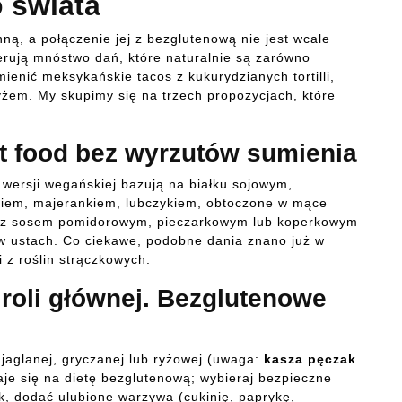
o świata
nną, a połączenie jej z bezglutenową nie jest wcale
erują mnóstwo dań, które naturalnie są zarówno
ienić meksykańskie tacos z kukurydzianych tortilli,
 ryżem. My skupimy się na trzech propozycjach, które
t food bez wyrzutów sumienia
ersji wegańskiej bazują na białku sojowym,
kiem, majerankiem, lubczykiem, obtoczone w mące
e z sosem pomidorowym, pieczarkowym lub koperkowym
 w ustach. Co ciekawe, podobne dania znano już w
i z roślin strączkowych.
 roli głównej. Bezglutenowe
y jaglanej, gryczanej lub ryżowej (uwaga:
kasza pęczak
je się na dietę bezglutenową; wybieraj bezpieczne
, dodać ulubione warzywa (cukinię, paprykę,