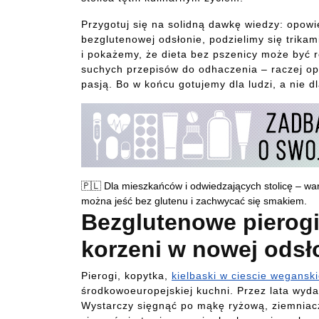
Przygotuj się na solidną dawkę wiedzy: opow
bezglutenowej odsłonie, podzielimy się trikam
i pokażemy, że dieta bez pszenicy może być ró
suchych przepisów do odhaczenia – raczej op
pasją. Bo w końcu gotujemy dla ludzi, a nie d
🇵🇱 Dla mieszkańców i odwiedzających stolicę – war
można jeść bez glutenu i zachwycać się smakiem.
Bezglutenowe pierogi 
korzeni w nowej odsł
Pierogi, kopytka,
kielbaski w ciescie wegansk
środkowoeuropejskiej kuchni. Przez lata wyda
Wystarczy sięgnąć po mąkę ryżową, ziemniac