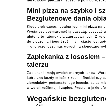
nerkowców, pieczarki, suszone pomidory, ruko
Mini pizza na szybko i s
Bezglutenowe dania obi
Kiedy brak czasu, idealna jest mini pizza na sp
Wystarczy posmarować ją passatą, posypać ul
glutenu to ratunek dla zapracowanych. Z kole
do pieczenia i jogurt roślinny – ciasto jest 
– one przenoszą nas wprost na słoneczne wybr
Zapiekanka z łososiem 
talerzu
Zapiekanki mają swoich wiernych fanów. Wer
które zna każdy miłośnik kuchni fińskiej czy 
ziemniaków, podsmażonego łososia, zalać mi
w wersji roślinnej, i zapiec. Proste, a jakie e
Wegańskie bezgluten