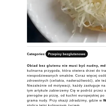
Categories:
Przepisy bezglutenowe
Obiad bez glutenu nie musi być nudny, md
kulinarna przygoda, która otwiera drzwi do tr
niespodziewanych smaków. Coraz więcej osób
zdrowotnych (celiakia, nadwrażliwość), ale też
Niezależnie od motywacji, każdy zasługuje n
tym artykule zabierzemy Cię w podróż przez
pierogów po pizzę, od kuchni europejskiej po 
grama nudy. Przy okazji zdradzimy, gdzie w
W
stolica tętni kulinarnym życiem.