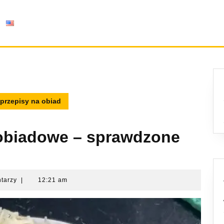
przepisy na obiad
obiadowe – sprawdzone
ntarzy
|
12:21 am