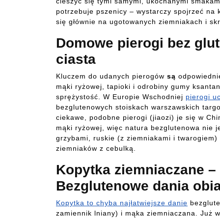
cieszyć się tymi samymi, ukochanymi smakami.
potrzebuje pszenicy – wystarczy spojrzeć na k
się głównie na ugotowanych ziemniakach i skr
Domowe pierogi bez glut
ciasta
Kluczem do udanych pierogów
są
odpowiednie
mąki ryżowej, tapioki i odrobiny gumy ksantan
sprężystość. W Europie Wschodniej
pierogi u
bezglutenowych stoiskach warszawskich targo
ciekawe, podobne pierogi (jiaozi) je się w Chi
mąki ryżowej, więc natura bezglutenowa nie j
grzybami, ruskie (z ziemniakami i twarogiem)
ziemniaków z cebulką.
Kopytka ziemniaczane – 
Bezglutenowe dania obi
Kopytka to chyba najłatwiejsze danie
bezglute
zamiennik lniany) i mąka ziemniaczana. Już w