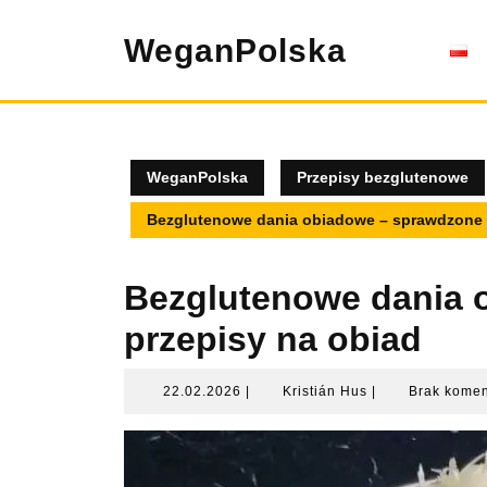
Skip
to
WeganPolska
content
WeganPolska
Przepisy bezglutenowe
Bezglutenowe dania obiadowe – sprawdzone 
Bezglutenowe dania 
przepisy na obiad
22.02.2026
Kristián
22.02.2026
|
Kristián Hus
|
Brak kome
Hus