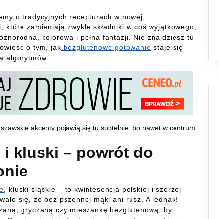
iemy o tradycyjnych recepturach w nowej,
i, które zamieniają zwykłe składniki w coś wyjątkowego,
żnorodna, kolorowa i pełna fantazji. Nie znajdziesz tu
owieść o tym, jak
bezglutenowe gotowanie
staje się
la algorytmów.
szawskie akcenty pojawią się tu subtelnie, bo nawet w centrum
i kluski – powrót do
onie
ie
, kluski śląskie – to kwintesencja polskiej i szerzej –
wało się, że bez pszennej mąki ani rusz. A jednak!
zaną, gryczaną czy mieszankę bezglutenową, by