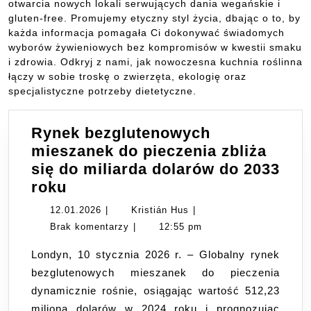
otwarcia nowych lokali serwujących dania wegańskie i
gluten-free. Promujemy etyczny styl życia, dbając o to, by
każda informacja pomagała Ci dokonywać świadomych
wyborów żywieniowych bez kompromisów w kwestii smaku
i zdrowia. Odkryj z nami, jak nowoczesna kuchnia roślinna
łączy w sobie troskę o zwierzęta, ekologię oraz
specjalistyczne potrzeby dietetyczne.
Rynek bezglutenowych
mieszanek do pieczenia zbliża
się do miliarda dolarów do 2033
Rynek
roku
bezglutenowych
12.01.2026
Kristián
12.01.2026
|
Kristián Hus
|
mieszanek
Hus
Brak komentarzy
|
12:55 pm
do
Londyn, 10 stycznia 2026 r. – Globalny rynek
pieczenia
bezglutenowych mieszanek do pieczenia
zbliża
dynamicznie rośnie, osiągając wartość 512,23
się
miliona dolarów w 2024 roku i prognozując