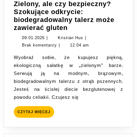
Zielony, ale czy bezpieczny?
Szokujące odkrycie:
biodegradowalny talerz może
Zielony,
zawierać gluten
ale
09.01.2026
Kristián
09.01.2026
|
Kristián Hus
|
czy
Hus
Brak komentarzy
|
12:04 am
bezpieczny?
Wyobraź sobie, że kupujesz piękną,
Szokujące
ekologiczną sałatkę w „zielonym” barze.
odkrycie:
Serwują ją na modnym, brązowym,
biodegradowalny
biodegradowalnym talerzu z otrąb pszennych.
talerz
Jesteś na ścisłej diecie bezglutenowej z
może
powodu celiakii. Czujesz się
zawierać
gluten
CZYTAJ
CZYTAJ WIĘCEJ
WIĘCEJ