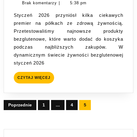
Świecie
Hus
Brak komentarzy
|
5:38 pm
Bezglute
Styczeń 2026 przyniósł kilka ciekawych
Produktó
premier na półkach ze zdrową żywnością.
Co
Przetestowaliśmy najnowsze produkty
Nowego
bezglutenowe, które warto dodać do koszyka
w
podczas najbliższych zakupów. W
Styczniu
dynamicznym świecie żywności bezglutenowej
2026?
styczeń 2026
CZYTAJ
CZYTAJ WIĘCEJ
WIĘCEJ
Stronicowanie
Poprzednie
1
…
4
5
wpisów