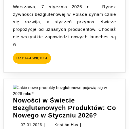
Polskich
Warszawa, 7 stycznia 2026 r. – Rynek
Sklepach:
żywności bezglutenowej w Polsce dynamicznie
Świeże
się rozwija, a styczeń przynosi świeże
Smaki
propozycje od uznanych producentów. Chociaż
od
nie wszystkie zapowiedzi nowych launches są
Liderów
w
Rynku
CZYTAJ
CZYTAJ WIĘCEJ
WIĘCEJ
Nowości w Świecie
Bezglutenowych Produktów: Co
Nowości
Nowego w Styczniu 2026?
w
07.01.2026
Kristián
07.01.2026
|
Kristián Hus
|