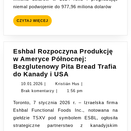
do
niemal podwojenie do 977,96 miliona dolarów
miliarda
dolarów
CZYTAJ
CZYTAJ WIĘCEJ
do
WIĘCEJ
2033
roku
Eshbal Rozpoczyna Produkcję
w Ameryce Północnej:
Bezglutenowy Pita Bread Trafia
Eshbal
do Kanady i USA
Rozpoczyna
10.01.2026
Kristián
10.01.2026
|
Kristián Hus
|
Produkcję
Hus
Brak komentarzy
|
1:56 pm
w
Toronto, 7 stycznia 2026 r. – Izraelska firma
Ameryce
Eshbal Functional Foods Inc., notowana na
Północnej:
giełdzie TSXV pod symbolem ESBL, ogłosiła
Bezglutenowy
strategiczne partnerstwo z kanadyjskim
Pita