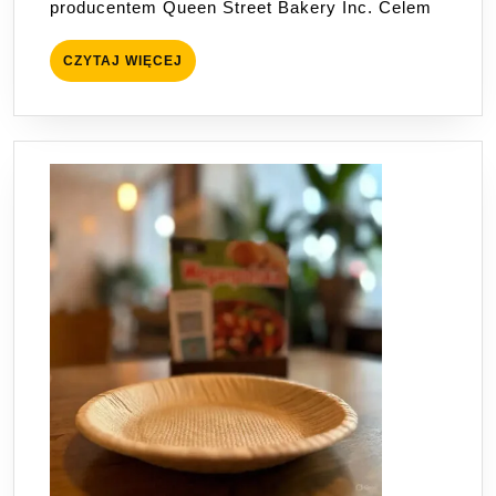
producentem Queen Street Bakery Inc. Celem
Bread
Trafia
CZYTAJ
CZYTAJ WIĘCEJ
do
WIĘCEJ
Kanady
i
USA