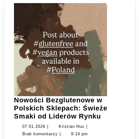
Nowości Bezglutenowe w
Polskich Sklepach: Świeże
Nowości
Smaki od Liderów Rynku
Bezgluten
07.01.2026
Kristián
07.01.2026
|
Kristián Hus
|
w
Hus
Brak komentarzy
|
9:14 pm