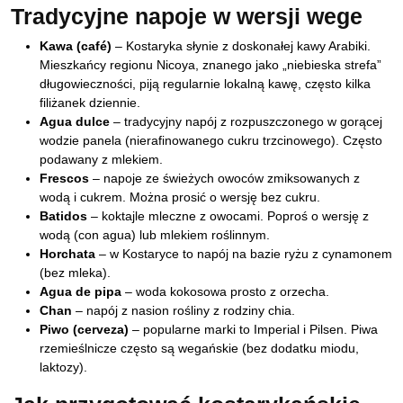
Tradycyjne napoje w wersji wege
Kawa (café)
– Kostaryka słynie z doskonałej kawy Arabiki.
Mieszkańcy regionu Nicoya, znanego jako „niebieska strefa”
długowieczności, piją regularnie lokalną kawę, często kilka
filiżanek dziennie.
Agua dulce
– tradycyjny napój z rozpuszczonego w gorącej
wodzie panela (nierafinowanego cukru trzcinowego). Często
podawany z mlekiem.
Frescos
– napoje ze świeżych owoców zmiksowanych z
wodą i cukrem. Można prosić o wersję bez cukru.
Batidos
– koktajle mleczne z owocami. Poproś o wersję z
wodą (con agua) lub mlekiem roślinnym.
Horchata
– w Kostaryce to napój na bazie ryżu z cynamonem
(bez mleka).
Agua de pipa
– woda kokosowa prosto z orzecha.
Chan
– napój z nasion rośliny z rodziny chia.
Piwo (cerveza)
– popularne marki to Imperial i Pilsen. Piwa
rzemieślnicze często są wegańskie (bez dodatku miodu,
laktozy).