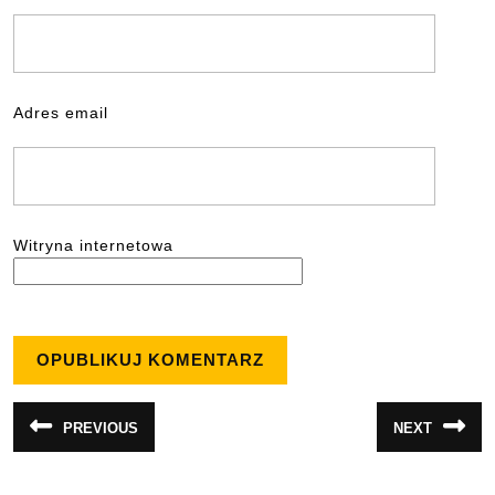
Adres email
Witryna internetowa
Nawigacja
PREVIOUS
NEXT
Poprzedni
Następny
wpisu
wpis:
wpis: