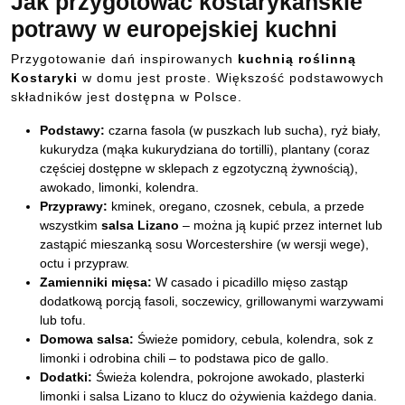
Jak przygotować kostarykańskie
potrawy w europejskiej kuchni
Przygotowanie dań inspirowanych
kuchnią roślinną
Kostaryki
w domu jest proste. Większość podstawowych
składników jest dostępna w Polsce.
Podstawy:
czarna fasola (w puszkach lub sucha), ryż biały,
kukurydza (mąka kukurydziana do tortilli), plantany (coraz
częściej dostępne w sklepach z egzotyczną żywnością),
awokado, limonki, kolendra.
Przyprawy:
kminek, oregano, czosnek, cebula, a przede
wszystkim
salsa Lizano
– można ją kupić przez internet lub
zastąpić mieszanką sosu Worcestershire (w wersji wege),
octu i przypraw.
Zamienniki mięsa:
W casado i picadillo mięso zastąp
dodatkową porcją fasoli, soczewicy, grillowanymi warzywami
lub tofu.
Domowa salsa:
Świeże pomidory, cebula, kolendra, sok z
limonki i odrobina chili – to podstawa pico de gallo.
Dodatki:
Świeża kolendra, pokrojone awokado, plasterki
limonki i salsa Lizano to klucz do ożywienia każdego dania.