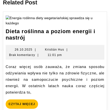
Related Post
Dieta roślinna a poziom energii i
Dieta
nastrój
roślinna
a
26.10.2025
Kristián
26.10.2025
|
Kristián Hus
|
Hus
Brak komentarzy
|
11:01 pm
poziom
energii
Coraz więcej osób zauważa, że zmiana sposobu
i
odżywiania wpływa nie tylko na zdrowie fizyczne, ale
nastrój
również na samopoczucie psychiczne i poziom
energii. W ostatnich latach nauka coraz częściej
potwierdza to,
CZYTAJ
CZYTAJ WIĘCEJ
WIĘCEJ