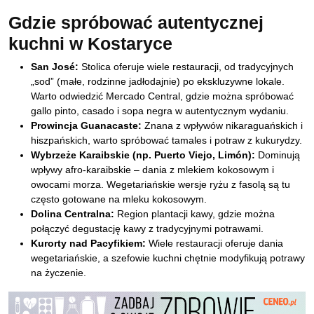
Gdzie spróbować autentycznej
kuchni w Kostaryce
San José:
Stolica oferuje wiele restauracji, od tradycyjnych
„sod” (małe, rodzinne jadłodajnie) po ekskluzywne lokale.
Warto odwiedzić Mercado Central, gdzie można spróbować
gallo pinto, casado i sopa negra w autentycznym wydaniu.
Prowincja Guanacaste:
Znana z wpływów nikaraguańskich i
hiszpańskich, warto spróbować tamales i potraw z kukurydzy.
Wybrzeże Karaibskie (np. Puerto Viejo, Limón):
Dominują
wpływy afro-karaibskie – dania z mlekiem kokosowym i
owocami morza. Wegetariańskie wersje ryżu z fasolą są tu
często gotowane na mleku kokosowym.
Dolina Centralna:
Region plantacji kawy, gdzie można
połączyć degustację kawy z tradycyjnymi potrawami.
Kurorty nad Pacyfikiem:
Wiele restauracji oferuje dania
wegetariańskie, a szefowie kuchni chętnie modyfikują potrawy
na życzenie.