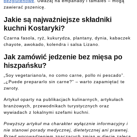
bezglutenowe
. Uważaj na empanady i tamales – mogą
zawierać pszenicę.
Jakie są najważniejsze składniki
kuchni Kostaryki?
Czarna fasola, ryż, kukurydza, plantany, dynia, kabaczek
chayote, awokado, kolendra i salsa Lizano.
Jak zamówić jedzenie bez mięsa po
hiszpańsku?
„Soy vegetariano/a, no como carne, pollo ni pescado”.
„¿Puede prepararlo sin carne?” – warto zapamiętać te
zwroty.
Artykuł oparty na publikacjach kulinarnych, artykułach
branżowych, przewodnikach turystycznych oraz
wywiadach z lokalnymi szefami kuchni.
Powyższy artykuł ma charakter wyłącznie informacyjny i
nie stanowi porady medycznej, dietetycznej ani prawnej.
Przed wprowadzeniem znaczących zmian w diecie zaleca