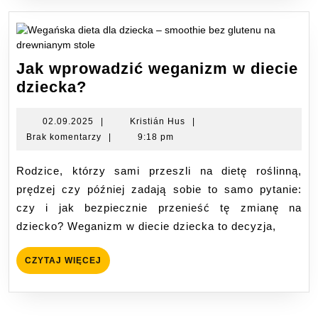
Jak wprowadzić weganizm w diecie
Jak
dziecka?
wprowadzić
weganizm
02.09.2025
Kristián
02.09.2025
|
Kristián Hus
|
Hus
Brak komentarzy
|
9:18 pm
w
diecie
Rodzice, którzy sami przeszli na dietę roślinną,
dziecka?
prędzej czy później zadają sobie to samo pytanie:
czy i jak bezpiecznie przenieść tę zmianę na
dziecko? Weganizm w diecie dziecka to decyzja,
CZYTAJ
CZYTAJ WIĘCEJ
WIĘCEJ