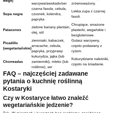
wege)
warzywa/awokado/ser
zrównoważony.
czarna fasola, cebula,
Lekka zupa z czarnej
Sopa negra
czosnek, kolendra,
fasoli.
papryka
Chrupiące, smażone
zielone banany plantain,
Patacones
plasterki, wegańskie i
olej, sól
bezglutenowe.
ziemniaki, kabaczek,
Gulasz warzywny,
Picadillo
arracache, cebula,
często podawany z
(wegetariańskie)
papryka, przyprawy
ryżem.
kukurydza, jajka (lub
Kukurydziane naleśniki,
Chorreadas
zamienniki), mleko (lub
często na śniadanie.
roślinne), ser
FAQ – najczęściej zadawane
pytania o kuchnię roślinną
Kostaryki
Czy w Kostaryce łatwo znaleźć
wegetariańskie jedzenie?
Tak. W miastach i kurortach bez problemu znajdziesz