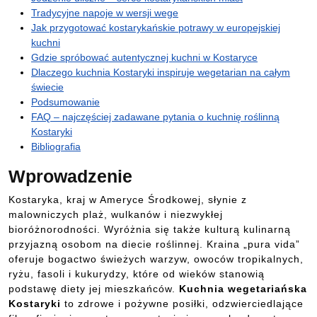
Tradycyjne napoje w wersji wege
Jak przygotować kostarykańskie potrawy w europejskiej
kuchni
Gdzie spróbować autentycznej kuchni w Kostaryce
Dlaczego kuchnia Kostaryki inspiruje wegetarian na całym
świecie
Podsumowanie
FAQ – najczęściej zadawane pytania o kuchnię roślinną
Kostaryki
Bibliografia
Wprowadzenie
Kostaryka, kraj w Ameryce Środkowej, słynie z
malowniczych plaż, wulkanów i niezwykłej
bioróżnorodności. Wyróżnia się także kulturą kulinarną
przyjazną osobom na diecie roślinnej. Kraina „pura vida”
oferuje bogactwo świeżych warzyw, owoców tropikalnych,
ryżu, fasoli i kukurydzy, które od wieków stanowią
podstawę diety jej mieszkańców.
Kuchnia wegetariańska
Kostaryki
to zdrowe i pożywne posiłki, odzwierciedlające