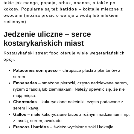
takie jak mango, papaja, arbuz, ananas, a także po
kokosy. Popularne są też
batidos
– koktajle mleczne z
owocami (można prosić o wersję z wodą lub mlekiem
roślinnym).
Jedzenie uliczne – serce
kostarykańskich miast
Kostarykański street food oferuje wiele wegetariańskich
opcji.
Patacones con queso
– chrupiące placki z plantanów z
serem.
Empanadas
– smażone pierożki, często nadziewane serem,
ryżem z fasolą lub ziemniakami. Należy upewnić się, że nie
mają mięsa.
Chorreadas
– kukurydziane naleśniki, często podawane z
serem i kawą.
Gallos
– małe kukurydziane tacos z różnymi nadzieniami, np.
z fasolą, serem, awokado.
Frescos i batidos
– świeżo wyciskane soki i koktajle.