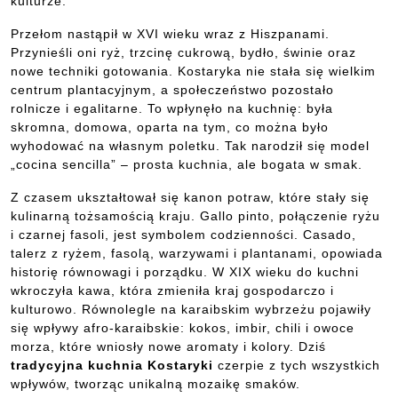
kulturze.
Przełom nastąpił w XVI wieku wraz z Hiszpanami.
Przynieśli oni ryż, trzcinę cukrową, bydło, świnie oraz
nowe techniki gotowania. Kostaryka nie stała się wielkim
centrum plantacyjnym, a społeczeństwo pozostało
rolnicze i egalitarne. To wpłynęło na kuchnię: była
skromna, domowa, oparta na tym, co można było
wyhodować na własnym poletku. Tak narodził się model
„cocina sencilla” – prosta kuchnia, ale bogata w smak.
Z czasem ukształtował się kanon potraw, które stały się
kulinarną tożsamością kraju. Gallo pinto, połączenie ryżu
i czarnej fasoli, jest symbolem codzienności. Casado,
talerz z ryżem, fasolą, warzywami i plantanami, opowiada
historię równowagi i porządku. W XIX wieku do kuchni
wkroczyła kawa, która zmieniła kraj gospodarczo i
kulturowo. Równolegle na karaibskim wybrzeżu pojawiły
się wpływy afro-karaibskie: kokos, imbir, chili i owoce
morza, które wniosły nowe aromaty i kolory. Dziś
tradycyjna kuchnia Kostaryki
czerpie z tych wszystkich
wpływów, tworząc unikalną mozaikę smaków.