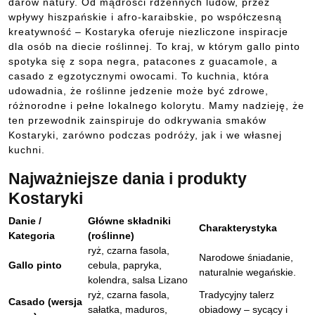
darów natury. Od mądrości rdzennych ludów, przez
wpływy hiszpańskie i afro-karaibskie, po współczesną
kreatywność – Kostaryka oferuje niezliczone inspiracje
dla osób na diecie roślinnej. To kraj, w którym gallo pinto
spotyka się z sopa negra, patacones z guacamole, a
casado z egzotycznymi owocami. To kuchnia, która
udowadnia, że roślinne jedzenie może być zdrowe,
różnorodne i pełne lokalnego kolorytu. Mamy nadzieję, że
ten przewodnik zainspiruje do odkrywania smaków
Kostaryki, zarówno podczas podróży, jak i we własnej
kuchni.
Najważniejsze dania i produkty
Kostaryki
Danie /
Główne składniki
Charakterystyka
Kategoria
(roślinne)
ryż, czarna fasola,
Narodowe śniadanie,
Gallo pinto
cebula, papryka,
naturalnie wegańskie.
kolendra, salsa Lizano
ryż, czarna fasola,
Tradycyjny talerz
Casado (wersja
sałatka, maduros,
obiadowy – sycący i