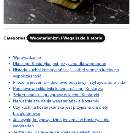
Categories:
Wegetarianizm i Wegańskie historie
Wprowadzenie
Dlaczego Kostaryka jest przyjazna dla wegetarian
Historia kuchni kostarykańskiej – od rdzennych ludów po
współczesność
Filozofia jedzenia – duchowe podstawy i styl życia pura vida
Podstawowe składniki kuchni roślinnej Kostaryki
Sekret smaku – przyprawy w kuchni Kostaryki
Najważniejsze dania wegetariańskie Kostaryki
Czy kuchnia kostarykańska jest przyjazna dla diety
bezglutenowej
Jak wygląda typowy dzień jedzenia w Kostaryce dla
wegetarian
Jedzenie uliczne – serce kostarykańskich miast