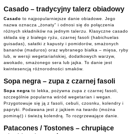
Casado – tradycyjny talerz obiadowy
Casado
to najpopularniejsze danie obiadowe. Jego
nazwa oznacza „żonaty” i odnosi się do połączenia
różnych składników na jednym talerzu. Klasyczne casado
składa się z białego ryżu, czarnej fasoli (habichuelas
guisadas), sałatki z kapusty i pomidorów, smażonych
bananów (maduros) oraz wybranego białka – mięsa, ryby
lub, w wersji wegetariańskiej, dodatkowych warzyw,
awokado, smażonego sera lub jajka. To danie jest
kwintesencją różnorodności smaków.
Sopa negra – zupa z czarnej fasoli
Sopa negra
to lekka, pożywna zupa z czarnej fasoli,
szczególnie popularna wśród wegetarian i wegan.
Przygotowuje się ją z fasoli, cebuli, czosnku, kolendry i
papryki. Podawana jest z jajkiem na twardo (można
pominąć) i świeżą kolendrą. To rozgrzewające danie.
Patacones / Tostones – chrupiące