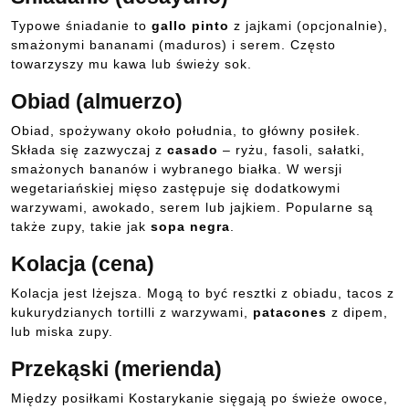
Typowe śniadanie to
gallo pinto
z jajkami (opcjonalnie),
smażonymi bananami (maduros) i serem. Często
towarzyszy mu kawa lub świeży sok.
Obiad (almuerzo)
Obiad, spożywany około południa, to główny posiłek.
Składa się zazwyczaj z
casado
– ryżu, fasoli, sałatki,
smażonych bananów i wybranego białka. W wersji
wegetariańskiej mięso zastępuje się dodatkowymi
warzywami, awokado, serem lub jajkiem. Popularne są
także zupy, takie jak
sopa negra
.
Kolacja (cena)
Kolacja jest lżejsza. Mogą to być resztki z obiadu, tacos z
kukurydzianych tortilli z warzywami,
patacones
z dipem,
lub miska zupy.
Przekąski (merienda)
Między posiłkami Kostarykanie sięgają po świeże owoce,