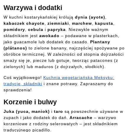
Warzywa i dodatki
W kuchni kostarykańskiej królują
dynia (ayote)
,
kabaczek chayote
,
ziemniaki
,
marchew
,
kapusta
,
pomidory
,
cebula
i
papryka
. Niezwykle ważnym
składnikiem jest
awokado
– podawane w plasterkach,
jako guacamole lub dodatek do casado.
Plantany
(plátanos)
to zielone banany, najczęściej spożywane po
obróbce termicznej. W zależności od stopnia dojrzałości
smaży się je, piecze lub gotuje, tworząc patacones (z
zielonych) lub maduros (z dojrzałych, słodkich).
Coś wyjątkowego!
Kuchnia wegetariańska Meksyku:
tradycje, składniki
i znane potrawy. Zapraszamy do
sprawdzenia!
Korzenie i bulwy
Juka (yuca, maniok)
i
taro
są powszechnie używane w
zupach i jako dodatek do dań.
Arracache
– warzywo
korzeniowe z rodziny selerowatych – jest składnikiem
tradycyjnego picadillo.