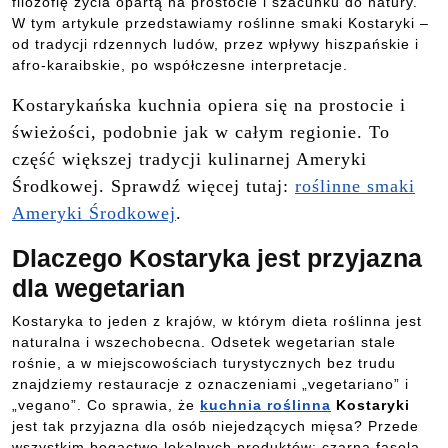
filozofię życia opartą na prostocie i szacunku do natury.
W tym artykule przedstawiamy roślinne smaki Kostaryki –
od tradycji rdzennych ludów, przez wpływy hiszpańskie i
afro-karaibskie, po współczesne interpretacje.
Kostarykańska kuchnia opiera się na prostocie i
świeżości, podobnie jak w całym regionie. To
część większej tradycji kulinarnej Ameryki
Środkowej. Sprawdź więcej tutaj:
roślinne smaki
Ameryki Środkowej
.
Dlaczego Kostaryka jest przyjazna
dla wegetarian
Kostaryka to jeden z krajów, w którym dieta roślinna jest
naturalna i wszechobecna. Odsetek wegetarian stale
rośnie, a w miejscowościach turystycznych bez trudu
znajdziemy restauracje z oznaczeniami „vegetariano” i
„vegano”. Co sprawia, że
kuchnia roślinna
Kostaryki
jest tak przyjazna dla osób niejedzących mięsa? Przede
wszystkim bogactwo lokalnych produktów: czarna fasola,