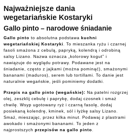
Najważniejsze dania
wegetariańskie Kostaryki
Gallo pinto – narodowe śniadanie
Gallo pinto
to absolutna podstawa
kuchni
wegetariańskiej Kostaryki
. To mieszanka ryżu i czarnej
fasoli smażona z cebulą, papryką, kolendrą i odrobiną
salsy Lizano. Nazwa oznacza „kolorowy kogut” i
nawiązuje do wyglądu potrawy. Podawane jest na
śniadanie, często z jajkami (można pominąć), smażonymi
bananami (maduros), serem lub tortillami. To danie jest
naturalnie wegańskie, jeśli pominiemy dodatki.
Przepis na gallo pinto (wegańskie):
Na patelni rozgrzej
olej, zeszklij cebulę i paprykę, dodaj czosnek i smaż
chwilę. Wsyp ugotowany ryż i czarną fasolę, dodaj
posiekaną kolendrę, kminek, sól i łyżkę salsy Lizano.
Smaż, mieszając, przez kilka minut. Podawaj z plastrami
awokado i smażonymi bananami. To jeden z
najprostszych
przepisów na gallo pinto
.