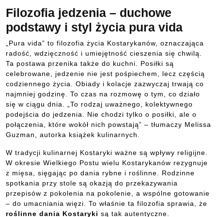
Filozofia jedzenia – duchowe
podstawy i styl życia pura vida
„Pura vida” to filozofia życia Kostarykanów, oznaczająca
radość, wdzięczność i umiejętność cieszenia się chwilą.
Ta postawa przenika także do kuchni. Posiłki są
celebrowane, jedzenie nie jest pośpiechem, lecz częścią
codziennego życia. Obiady i kolacje zazwyczaj trwają co
najmniej godzinę. To czas na rozmowę o tym, co działo
się w ciągu dnia. „To rodzaj uważnego, kolektywnego
podejścia do jedzenia. Nie chodzi tylko o posiłki, ale o
połączenia, które wokół nich powstają” – tłumaczy Melissa
Guzman, autorka książek kulinarnych.
W tradycji kulinarnej Kostaryki ważne są wpływy religijne.
W okresie Wielkiego Postu wielu Kostarykanów rezygnuje
z mięsa, sięgając po dania rybne i roślinne. Rodzinne
spotkania przy stole są okazją do przekazywania
przepisów z pokolenia na pokolenie, a wspólne gotowanie
– do umacniania więzi. To właśnie ta filozofia sprawia, że
roślinne dania Kostaryki
są tak autentyczne.