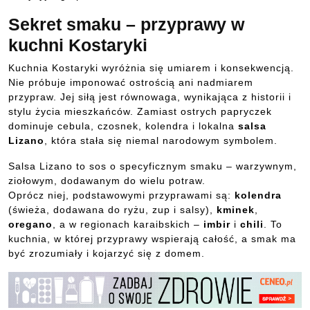
Sekret smaku – przyprawy w
kuchni Kostaryki
Kuchnia Kostaryki wyróżnia się umiarem i konsekwencją.
Nie próbuje imponować ostrością ani nadmiarem
przypraw. Jej siłą jest równowaga, wynikająca z historii i
stylu życia mieszkańców. Zamiast ostrych papryczek
dominuje cebula, czosnek, kolendra i lokalna
salsa
Lizano
, która stała się niemal narodowym symbolem.
Salsa Lizano to sos o specyficznym smaku – warzywnym,
ziołowym, dodawanym do wielu potraw.
Oprócz niej, podstawowymi przyprawami są:
kolendra
(świeża, dodawana do ryżu, zup i salsy),
kminek
,
oregano
, a w regionach karaibskich –
imbir
i
chili
. To
kuchnia, w której przyprawy wspierają całość, a smak ma
być zrozumiały i kojarzyć się z domem.