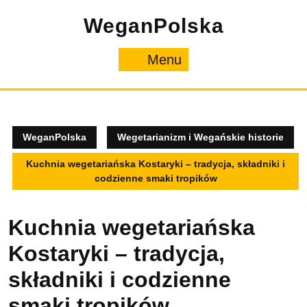
Skip
WeganPolska
to
content
Menu
Menu
WeganPolska
Wegetarianizm i Wegańskie historie
Kuchnia wegetariańska Kostaryki – tradycja, składniki i
codzienne smaki tropików
Kuchnia wegetariańska
Kostaryki – tradycja,
składniki i codzienne
smaki tropików