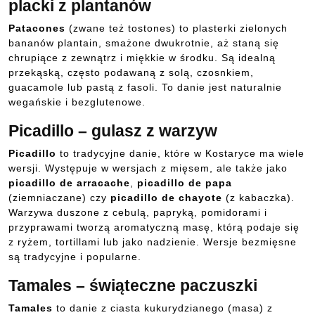
placki z plantanów
Patacones
(zwane też tostones) to plasterki zielonych
bananów plantain, smażone dwukrotnie, aż staną się
chrupiące z zewnątrz i miękkie w środku. Są idealną
przekąską, często podawaną z solą, czosnkiem,
guacamole lub pastą z fasoli. To danie jest naturalnie
wegańskie i bezglutenowe.
Picadillo – gulasz z warzyw
Picadillo
to tradycyjne danie, które w Kostaryce ma wiele
wersji. Występuje w wersjach z mięsem, ale także jako
picadillo de arracache
,
picadillo de papa
(ziemniaczane) czy
picadillo de chayote
(z kabaczka).
Warzywa duszone z cebulą, papryką, pomidorami i
przyprawami tworzą aromatyczną masę, którą podaje się
z ryżem, tortillami lub jako nadzienie. Wersje bezmięsne
są tradycyjne i popularne.
Tamales – świąteczne paczuszki
Tamales
to danie z ciasta kukurydzianego (masa) z