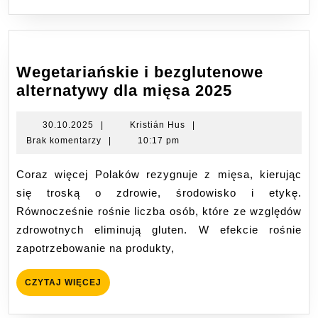
Wegetariańskie i bezglutenowe
Wegetaria
alternatywy dla mięsa 2025
i
bezgluten
30.10.2025
Kristián
30.10.2025
|
Kristián Hus
|
Hus
Brak komentarzy
|
10:17 pm
alternatyw
dla
Coraz więcej Polaków rezygnuje z mięsa, kierując
mięsa
się troską o zdrowie, środowisko i etykę.
2025
Równocześnie rośnie liczba osób, które ze względów
zdrowotnych eliminują gluten. W efekcie rośnie
zapotrzebowanie na produkty,
CZYTAJ
CZYTAJ WIĘCEJ
WIĘCEJ