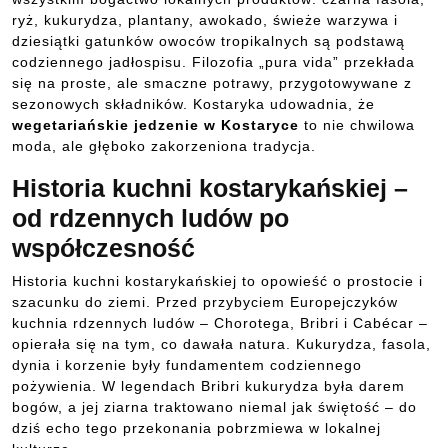
ryż, kukurydza, plantany, awokado, świeże warzywa i
dziesiątki gatunków owoców tropikalnych są podstawą
codziennego jadłospisu. Filozofia „pura vida” przekłada
się na proste, ale smaczne potrawy, przygotowywane z
sezonowych składników. Kostaryka udowadnia, że
wegetariańskie jedzenie w Kostaryce
to nie chwilowa
moda, ale głęboko zakorzeniona tradycja.
Historia kuchni kostarykańskiej –
od rdzennych ludów po
współczesność
Historia kuchni kostarykańskiej to opowieść o prostocie i
szacunku do ziemi. Przed przybyciem Europejczyków
kuchnia rdzennych ludów – Chorotega, Bribri i Cabécar –
opierała się na tym, co dawała natura. Kukurydza, fasola,
dynia i korzenie były fundamentem codziennego
pożywienia. W legendach Bribri kukurydza była darem
bogów, a jej ziarna traktowano niemal jak świętość – do
dziś echo tego przekonania pobrzmiewa w lokalnej